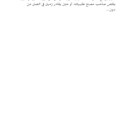
يقلص صاحب مصنع طلبياته، أو حين يغادر زميل في العمل من
دون...