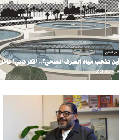
من الشارع
أين تذهب مياه الصرف الصحي؟.. "فكر تاني" داخل 
أغسطس 6, 2026