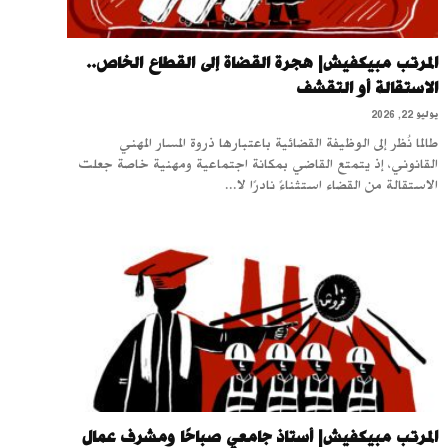
المرتب مبيكفيش| هجرة القضاة إلى القطاع الخاص..
الاستقالة أو التقشف
يوليو 22, 2026
طالما نُظر إلى الوظيفة القضائية باعتبارها ذروة المسار المهني
القانوني، إذ يتمتع القاضي بمكانة اجتماعية ومهنية خاصة جعلت
الاستقالة من القضاء استثناءً نادرًا لا...
المرتب مبيكفيش| أستاذ جامعي صباحًا ومشرف عمال