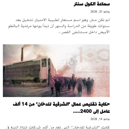
سماعة الكول سنتر
يوليو 21, 2026
لم تكن منار، وهو اسم مستعار لطبيبة الامتياز، تتخيل بعد
سنوات طويلة من الدراسة والسهر أن تبدأ يومها مرتدية البالطو
الأبيض داخل مستشفى القصر...
حكاية تقليص عمال "الشرقية للدخان" من 14 ألف
عامل إلى 2400.....
يوليو 16, 2026
كانت "الشرقية للدخان"، التي تعد من أكبر شركات إنتاج التبغ في