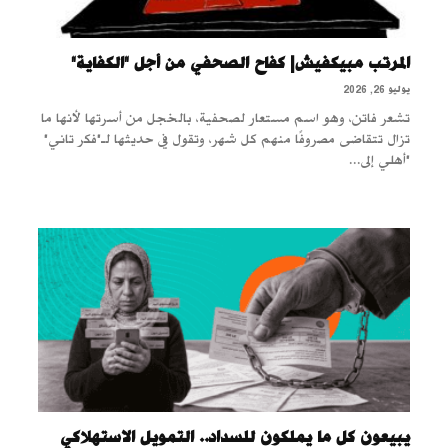
المرتب مبيكفيش| كفاح الصحفي من أجل "الكفاية"
يوليو 26, 2026
تشعر فاتن، وهو اسم مستعار لصحفية، بالخجل من أسرتها لأنها ما
تزال تتقاضى مصروفًا منهم كل شهر، وتقول في حديثها لـ"فكر تاني"
"أهلي إلى...
يبيعون كل ما يملكون للسداد.. التمويل الاستهلاكي