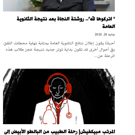
" اتركوها لله".. روشتة النجاة بعد نتيجة الثانوية
العامة
يوليو 26, 2026
أحيانًا يكون إعلان نتائج الثانوية العامة بمثابة نهاية محطات القلق،
وفي أحوال أخرى قد تكون بداية توتر جديد نتيجة عجز طلاب هذه
المرحلة عن...
المرتب مبيكفيش| رحلة الطبيب من البالطو الأبيض إلى