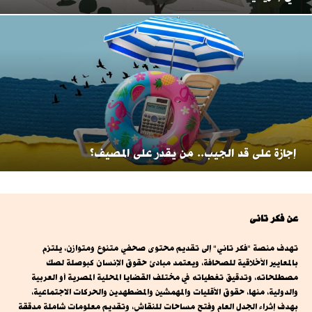
إجازة على قد الجيب.. من يقدر على المصيف؟
عن فكر تانى
تهدف منصة "فكر تاني" إلى تقديم محتوى صحفي متنوع ومتوازن، يلتزم
بالمعايير الأخلاقية للصحافة، ويعتمد مبادئ حقوق الإنسان كبوصلة لصك
مصطلحاته، وتدقيق تغطياته في مختلف القضايا المحلية المصرية أو العربية
والدولية، منها، حقوق الأقليات والمهمشين والمضطهدين والحركات الاجتماعية،
بهدف إثراء الجدل العام وفتح مساحات للنقاش، وتقديم معلومات شاملة مدققة