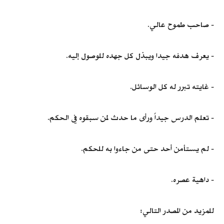
- صاحب طموح عالي.
- يعرف هدفه جيدا ويبذل كل جهده للوصول إليه.
- غايته تبرر له كل الوسائل.
- تعلم الدرس جيداً ورأى ما حدث لمن سبقوه في الحكم.
- لم يستأمن أحد حتى من جاءوا به للحكم.
- داهية عصره.
للمزيد من المصدر التالي: