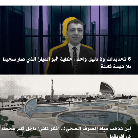
6 تجديدات ولا دليل واحد.. حكاية "أبو الديار" الذي صار سجينا
بلا تهمة ثابتة
أين تذهب مياه الصرف الصحي؟.. "فكر تاني" داخل أكبر محطة
في إفريقيا