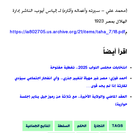
(محمد علي – سيرته وأعماله وآثاره) لـ إلياس أيوب، الناشر إدارة
الهلال بمصر 1923
م
https://ia802705.us.archive.org/21/items/taha_7/18.pdf
اقرأ أيضاً
انتخابات مجلس النواب 2025.. تغطية مفتوحة
أحمد فوزي: مصر غير مهيأة لتغيير جذري.. وأي انفجار اجتماعي سيؤدي
لكارثة إذا لم يجد قوى…
العقد الماضي والولاية الأخيرة.. مع ثلاثة من رموز جيل يناير (جلسة
حوارية)
TAGS
التجارة
الحكم
السلطة
المذابح الجماعية