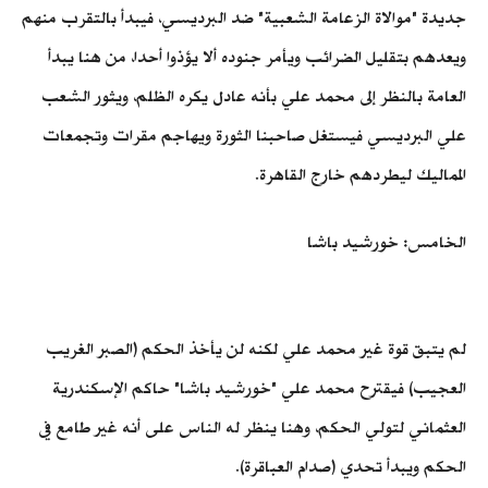
جديدة "موالاة الزعامة الشعبية" ضد البرديسي، فيبدأ بالتقرب منهم
ويعدهم بتقليل الضرائب ويأمر جنوده ألا يؤذوا أحدا، من هنا يبدأ
العامة بالنظر إلى محمد علي بأنه عادل يكره الظلم، ويثور الشعب
علي البرديسي فيستغل صاحبنا الثورة ويهاجم مقرات وتجمعات
المماليك ليطردهم خارج القاهرة.
الخامس: خورشيد باشا
لم يتبق قوة غير محمد علي لكنه لن يأخذ الحكم (الصبر الغريب
العجيب) فيقترح محمد علي "خورشيد باشا" حاكم الإسكندرية
العثماني لتولي الحكم، وهنا ينظر له الناس على أنه غير طامع في
الحكم ويبدأ تحدي (صدام العباقرة).