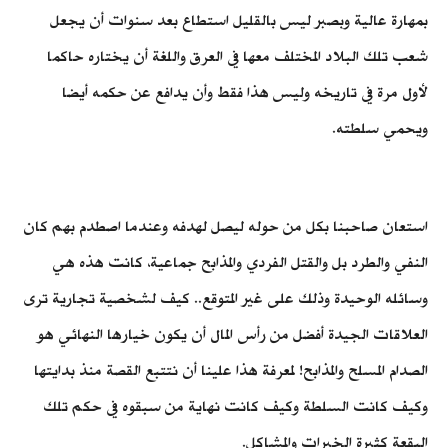
بمهارة عالية وبصبر ليس بالقليل استطاع بعد سنوات أن يجعل
شعب تلك البلاد المختلف معها في العرق واللغة أن يختاره حاكما
لأول مرة في تاريخه وليس هذا فقط وأن يدافع عن حكمه أيضا
ويحمي سلطته.
استعان صاحبنا بكل من حوله ليصل لهدفه وعندما اصطدم بهم كان
النفي والطرد بل والقتل الفردي والمذابح جماعية، كانت هذه هي
وسائله الوحيدة وذلك على غير المتوقع.. كيف لشخصية تجارية ترى
العلاقات الجيدة أفضل من رأس المال أن يكون خيارها النهائي هو
الصدام المسلح والمذابح! لمعرفة هذا علينا أن نتتبع القصة منذ بدايتها
وكيف كانت السلطة وكيف كانت نهاية من سبقوه في حكم تلك
البقعة كثيرة الخيرات والمشاكل.