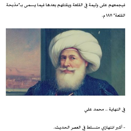
فيجمعهم على وليمة في القلعة ويقتلهم بعدها فيما يسمى بـ"مذبحة
القلعة" ١٨١١ م.
في النهاية .. محمد علي
- أكبر انتهازي متسلط في العصر الحديث.