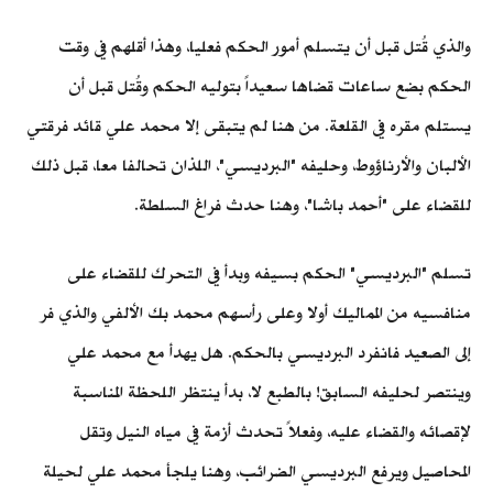
والذي قُتل قبل أن يتسلم أمور الحكم فعليا، وهذا أقلهم في وقت
الحكم بضع ساعات قضاها سعيداً بتوليه الحكم وقُتل قبل أن
يستلم مقره في القلعة. من هنا لم يتبقى إلا محمد علي قائد فرقتي
الألبان والأرناؤوط، وحليفه "البرديسي"، اللذان تحالفا معا، قبل ذلك
للقضاء على "أحمد باشا"، وهنا حدث فراغ السلطة.
تسلم "البرديسي" الحكم بسيفه وبدأ في التحرك للقضاء على
منافسيه من المماليك أولا وعلى رأسهم محمد بك الألفي والذي فر
إلى الصعيد فانفرد البرديسي بالحكم. هل يهدأ مع محمد علي
وينتصر لحليفه السابق! بالطبع لا، بدأ ينتظر اللحظة المناسبة
لإقصائه والقضاء عليه، وفعلاً تحدث أزمة في مياه النيل وتقل
المحاصيل ويرفع البرديسي الضرائب، وهنا يلجأ محمد علي لحيلة