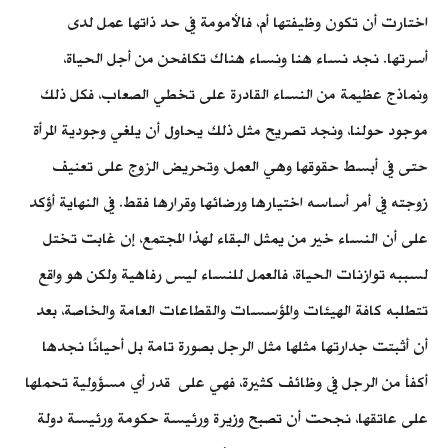
اختارت أن تكون وظيفتها أم، فالأمومة في حد ذاتها عمل لدى
أسرتها. نجد نساء هنا ونساء هناك تكافحن من أجل الحياة،
ونماذج عظيمة من النساء القادرة على تخطي الصعاب، فكل ذلك
موجود حولنا، ونجد تصريح مثل ذلك يحاول أن يلغي وجودية المرأة
حتى في أبسط حقوقها وهي العمل، وتحريض الزوج على تعنيف
زوجته في أمر أساسه اختيارها ورضائها وقرارها فقط. في النهاية أؤكد
على أن النساء خير من يمثل البقاء لهذا المجتمع، إن غابت تختل
لسببه توازنات الحياة، فالعمل للنساء ليس رفاهية ولكن هو واقع
تتطلبه كافة الهيئات والمؤسسات والقطاعات العامة والخاصة، بعد
أن أثبتت جدارتها مثلها مثل الرجل بصورة تامة بل أحيانًا نجدها
أكفأ من الرجل في وظائف كثيرة، فهي على قدر أي مسؤولية تحملها
على عاتقها، نجحت أن تصبح وزيرة ورئيسة حكومة ورئيسة دولة