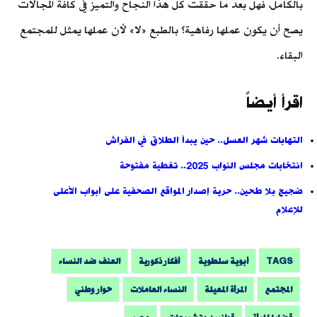
بالكامل، فهل بعد ما حققت كل هذا النجاح والتميز في كافة المجالات
يصح أن يكون عملها رفاهية؟ بالطبع «لا» لأن عملها يمثل للمجتمع
البقاء.
اقرأ أيضاً
التهابات شهر العسل.. حين يبدأ الطلاق في الفراش
انتخابات مجلس النواب 2025.. تغطية مفتوحة
ضجيج بلا طحين.. حرية إصدار المواقع الصحفية على أبواب الأعلى
للإعلام
TAGS
أبوية سلطوية
أفكار ذكورية
العنف ضد النساء
المجتمع
المرأة المعيلة
النساء العاملات
حوار وطني