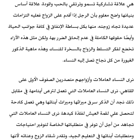
هي علاقة تشاركية تسمو وترتقي بالحب والمودة، علاقة أساس
بنيانها واضح معلوم بأن الرجل إذا أقدم على الزواج فعليه التزامات
عديدة تجاه زوجته، منها بكل بساطة الإنفاق في كافة جوانب الحياة،
وأيضًا حقوقها الكاملة في عدم إلحاق الضرر بها، ولكن مثل هذه الآراء
تخضع لفكر التسلط والزواج بالسخرة للنساء، وهذه ماهية الذكور
الغيورة من كل نجاح تصل إليه النساء.
نرى النساء العاملات وأزواجهم متصدرين الصفوف الأولى على
المقاهي، نرى النساء العاملات التي تعمل لترعى أيتامها، في مقابل
ذلك نجد أن الذكر سرق ميراثها وميراث أبنائها وهي تعمل كادحة
لتحصل علي لقمة العيش لفلذة كبدها، نرى النساء العاملات التي
تجاهد من أجل أن توفر في متطلباتها الخاصة لتوفير احتياجات
ومتطلبات أبنائها في التعليم الجيد، وتقدر شقاء الزوج وعنائه لأنها