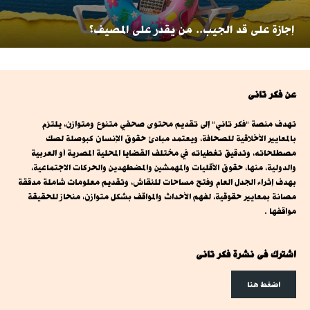
إجازة على قد الجيب.. من يقدر على المصيف؟
عن فكر تانى
تهدف منصة "فكر تاني" إلى تقديم محتوى صحفي متنوع ومتوازن، يلتزم
بالمعايير الأخلاقية للصحافة، ويعتمد مبادئ حقوق الإنسان كبوصلة لصك
مصطلحاته، وتدقيق تغطياته في مختلف القضايا المحلية المصرية أو العربية
والدولية، منها، حقوق الأقليات والمهمشين والمضطهدين والحركات الاجتماعية،
بهدف إثراء الجدل العام وفتح مساحات للنقاش، وتقديم معلومات شاملة مدققة
مصانة بمعايير حقوقية، لفهم الأحداث والمواقف بشكل متوازن، منحاز للحقيقة
مواقفها .
اشترك فى نشرة فكر تانى
اضغط هنا