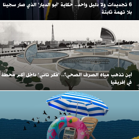
6 تجديدات ولا دليل واحد.. حكاية "أبو الديار" الذي صار سجينا
بلا تهمة ثابتة
أين تذهب مياه الصرف الصحي؟.. "فكر تاني" داخل أكبر محطة
في إفريقيا