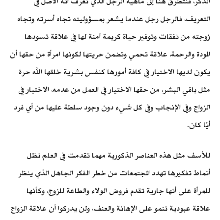
الذكر، فنتطرق هنا إلى ماهية الرجل الذي نعرف أنه الأصل في
التعريف، فالرجل رجل عندما يشعر بمسؤوليته تجاه أسرته وتجاه
زوجته من نفقات وتوفير حياة كريمة آمنة لها في علاقة تسودها
المودة والرحمة، علاقة تحمي وتضمن حريتها لكونها امرأة من حقها أن
يكون لديها الاختيار في كافة أمورها كنفس بشرية خلقها الله حرة
مثل باقي البشر، من حقها الاختيار في العمل من عدمه، الاختيار في
الزواج وفي الإنجاب وفي كل شيء دون وجود سلطة عليها من أي فرد
أيًا كان.
للأسف مثل هذه العناصر الذكورية مهما تقدمت في العلم تظل
أنماط تفكيرها تهدد المجتمعات من خطر الفكر الجاهل الذي ينظر
للمرأة على أنها جارية تقدم فروض الولاء والطاعة للزوج، وكأنها
علاقة عبودية تنمو على الإهانة والعنف، ولن يدركوا أن علاقة الزواج