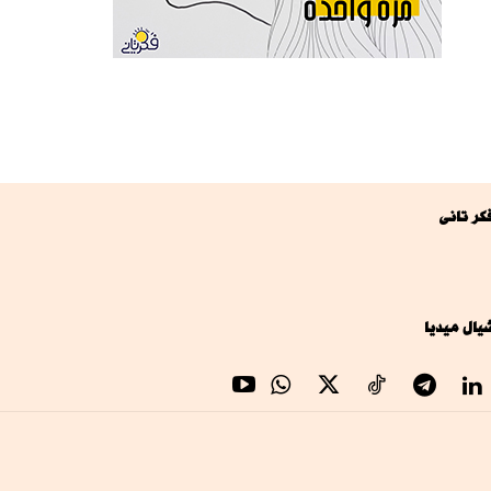
كر تانى
يال ميديا