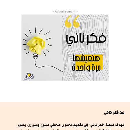
- Advertisement -
عن فكر تانى
تهدف منصة "فكر تاني" إلى تقديم محتوى صحفي متنوع ومتوازن، يلتزم