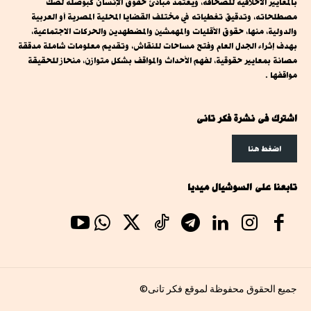
بالمعايير الأخلاقية للصحافة، ويعتمد مبادئ حقوق الإنسان كبوصلة لصك
مصطلحاته، وتدقيق تغطياته في مختلف القضايا المحلية المصرية أو العربية
والدولية، منها، حقوق الأقليات والمهمشين والمضطهدين والحركات الاجتماعية،
بهدف إثراء الجدل العام وفتح مساحات للنقاش، وتقديم معلومات شاملة مدققة
مصانة بمعايير حقوقية، لفهم الأحداث والمواقف بشكل متوازن، منحاز للحقيقة
مواقفها .
اشترك فى نشرة فكر تانى
اضغط هنا
تابعنا على السوشيال ميديا
جميع الحقوق محفوظة لموقع فكر تانى©