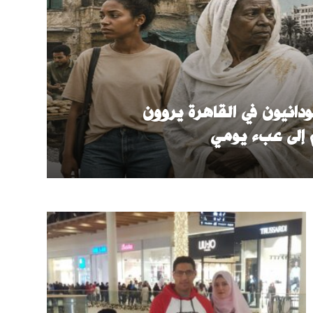
انيون في القاهرة يروون
إلى عبء يومي