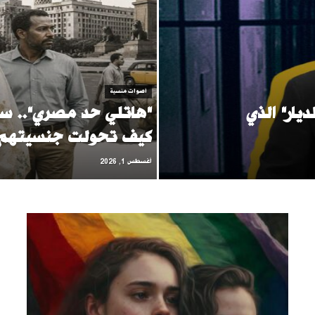
أصوات منسية
ديار" الذي
"هاتلي حد مصري".. سود
كيف تحولت جنسيتهم 
أغسطس 1, 2026