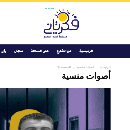
Youtube
Facebook
Instagram
Twitter
فكر
تانى
الرئيسية
من الشارع
على الساحة
سجال
رأى
الرئيسية
أصوات منسية
الصفحة 16
أصوات منسية