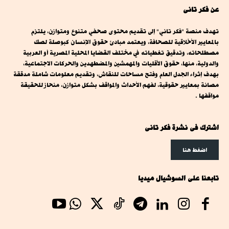
عن فكر تانى
تهدف منصة "فكر تاني" إلى تقديم محتوى صحفي متنوع ومتوازن، يلتزم
بالمعايير الأخلاقية للصحافة، ويعتمد مبادئ حقوق الإنسان كبوصلة لصك
مصطلحاته، وتدقيق تغطياته في مختلف القضايا المحلية المصرية أو العربية
والدولية، منها، حقوق الأقليات والمهمشين والمضطهدين والحركات الاجتماعية،
بهدف إثراء الجدل العام وفتح مساحات للنقاش، وتقديم معلومات شاملة مدققة
مصانة بمعايير حقوقية، لفهم الأحداث والمواقف بشكل متوازن، منحاز للحقيقة
مواقفها .
اشترك فى نشرة فكر تانى
اضغط هنا
تابعنا على السوشيال ميديا