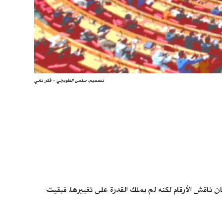
تصميم: سلمى الطوبجي - فكر تاني
بة نصف مصروفات موازنة العام المالي 2026/2027، في مؤشر يكشف عن برلمان ناقش الأرقام لكنه لم يملك القدرة على تغييرها، فبقيت