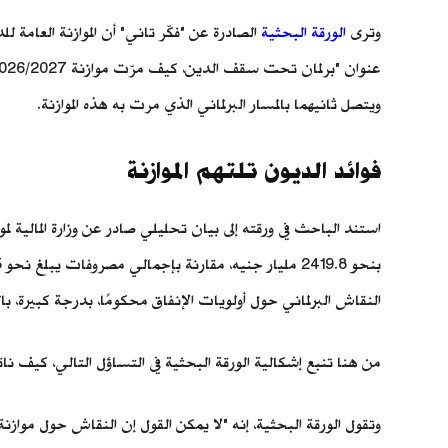
وترى
الورقة البحثية
الصادرة عن "فكّر تاني" أن الموازنة العامة
ويتصل ثانيهما بالمسار البرلماني الذي مرت به هذه الموازنة.
فوائد الديون تلتهم الموازنة
النقاش البرلماني حول أولويات الإنفاق محكومًا، بدرجة كبيرة، ب
من هنا تنبع إشكالية الورقة البحثية في التساؤل التالي، كيف ناقش
وتقول الورقة البحثية، إنه "لا يمكن القول إن النقاش حول موازنة