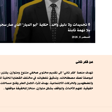
6 تجديدات ولا دليل واحد.. حكاية "أبو الديار" الذي صار سجين
بلا تهمة ثابتة
أغسطس 6, 2026
عن فكر تانى
تهدف منصة "فكر تاني" إلى تقديم محتوى صحفي متنوع ومتوازن، يلتزم بال
كبوصلة لصك مصطلحاته، وتدقيق تغطياته في مختلف القضايا المحلية المصري
والمضطهدين والحركات الاجتماعية، بهدف إثراء الجدل العام وفتح مساحا
حقوقية، لفهم الأحداث والمواقف بشكل متوازن، منحاز للحقيقة مواقفها .