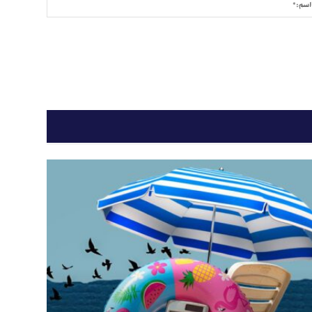
اسم:*
وني:*