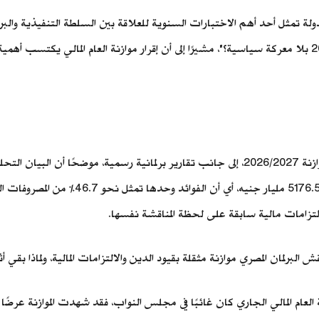
 للدولة تمثل أحد أهم الاختبارات السنوية للعلاقة بين السلطة التنفيذية و
عنوان "برلمان تحت سقف الدين، كيف مرّت موازنة 2026/2027 بلا معركة سياسية؟"، مشيرًا إلى أن إقرار موازنة
بنحو 2419.8 مليار جنيه، مقارنة بإجمالي م
التزامات مالية سابقة على لحظة المناقشة نفسها.
 البرلمان المصري موازنة مثقلة بقيود الدين والالتزامات المالية، ولماذا بقي
 العام المالي الجاري كان غائبًا في مجلس النواب، فقد شهدت الموازنة عرضًا 