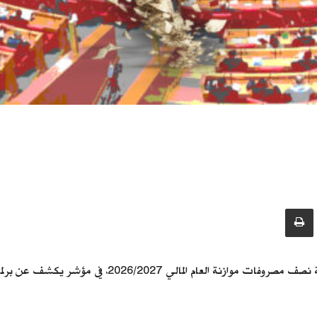
كشفت ورقة بحثية جديدة أن فوائد الدين استحوذت على قرا