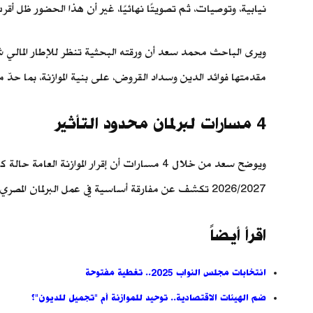
نيابية، وتوصيات، ثم تصويتًا نهائيًا، غير أن هذا الحضور ظل أق
ويرى الباحث محمد سعد أن ورقته البحثية تنظر للإطار المالي 
مقدمتها فوائد الدين وسداد القروض، على بنية الموازنة، بما حدّ من
4 مسارات لبرلمان محدود التأثير
ويوضح سعد من خلال 4 مسارات أن إقرار المواز
2026/2027 تكشف عن مفارقة أساسية في عمل البرلمان المصري، إذ إن المشكلة لا تكمن في غياب الإجراءات أو انعدام النقاش، وإنما في محدودية قدرة هذا النقاش على التأثير في الاختيارات المالية الكبرى.
اقرأ أيضاً
انتخابات مجلس النواب 2025.. تغطية مفتوحة
ضم الهيئات الاقتصادية.. توحيد للموازنة أم "تجميل للديون"؟