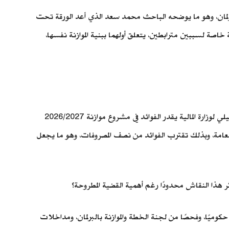
البرلمان، وهو ما يوضحه الباحث محمد سعد الذي أعد الورقة تحت
 العام المالي يكتسب أهمية خاصة لسببين مترابطين، يتعلق أولهما ببنية الموازنة نفسها،
استند الباحث في ورقته إلى بيان تحليلي صادر عن وزارة المالية لموازنة 2026/2027، إلى جانب تقارير برلمانية رسمية، موضحًا أن البيان التحليلي لوزارة المالية يقدر الفوائد في مشروع موازنة 2026/2027
صروفات يبلغ نحو 5176.5 مليار جنيه، أي أن الفوائد وحدها تمثل نحو 46.7% من المصروفات العامة، وبذلك تقترب الفوائد من نصف المصروفات، وهو ما يجعل
 أثر هذا النقاش محدودًا رغم أهمية القضية المطروحة؟
حكوميًا، وفحصًا من لجنة الخطة والموازنة بالبرلمان، ومداخلات