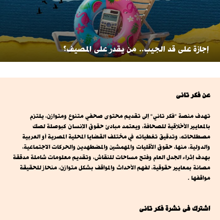
إجازة على قد الجيب.. من يقدر على المصيف؟
عن فكر تانى
تهدف منصة "فكر تاني" إلى تقديم محتوى صحفي متنوع ومتوازن، يلتزم
بالمعايير الأخلاقية للصحافة، ويعتمد مبادئ حقوق الإنسان كبوصلة لصك
مصطلحاته، وتدقيق تغطياته في مختلف القضايا المحلية المصرية أو العربية
والدولية، منها، حقوق الأقليات والمهمشين والمضطهدين والحركات الاجتماعية،
بهدف إثراء الجدل العام وفتح مساحات للنقاش، وتقديم معلومات شاملة مدققة
مصانة بمعايير حقوقية، لفهم الأحداث والمواقف بشكل متوازن، منحاز للحقيقة
مواقفها .
اشترك فى نشرة فكر تانى