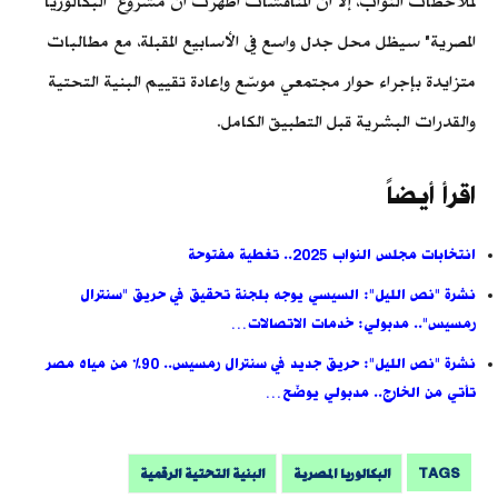
لملاحظات النواب، إلا أن المناقشات أظهرت أن مشروع "البكالوريا
المصرية" سيظل محل جدل واسع في الأسابيع المقبلة، مع مطالبات
متزايدة بإجراء حوار مجتمعي موسّع وإعادة تقييم البنية التحتية
والقدرات البشرية قبل التطبيق الكامل.
اقرأ أيضاً
انتخابات مجلس النواب 2025.. تغطية مفتوحة
نشرة "نص الليل": السيسي يوجه بلجنة تحقيق في حريق "سنترال
رمسيس".. مدبولي: خدمات الاتصالات…
نشرة "نص الليل": حريق جديد في سنترال رمسيس.. 90% من مياه مصر
تأتي من الخارج.. مدبولي يوضّح…
TAGS
البكالوريا المصرية
البنية التحتية الرقمية