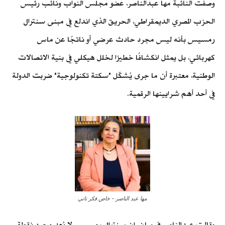
وصفت النائبة مها عبدالناصر، عضو مجلس النواب ونائب رئيس
الحزب المصري الديمقراطي، الحريق الذي اندلع في مبنى سنترال
رمسيس بأنه ليس مجرد حادث عرضي أو ناتجًا عن ماس
كهربائي، بل يمثل انكشافًا خطيرًا لخلل هيكلي في بنية الاتصالات
الوطنية، معتبرة أن ما جرى يُشكّل "سكتة تكنولوجية" ضربت الدولة
في أحد أهم شرايينها الرقمية.
مها عبد الناصر - خاص فكر تاني
وقالت عبدالناصر في بيان، إن سنترال رمسيس لا يُعد مجرد نقطة