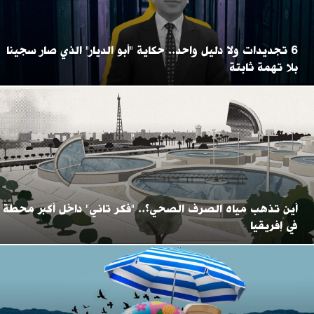
6 تجديدات ولا دليل واحد.. حكاية "أبو الديار" الذي صار سجينا
بلا تهمة ثابتة
أين تذهب مياه الصرف الصحي؟.. "فكر تاني" داخل أكبر محطة
في إفريقيا