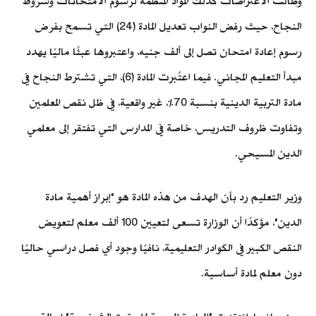
وطالت الاعتراضات كذلك المواد المنظمة لرسوم الامتحانات وشروط
النجاح، حيث رفض النواب تعديل المادة (24) التي تسمح بفرض
رسوم إعادة امتحان تصل إلى ألف جنيه، واعتبروها عبئًا ماليًا يهدد
مبدأ التعليم المجاني. فيما اعتُبرت المادة (6)، التي تشترط النجاح في
مادة التربية الدينية بنسبة 70%، غير واقعية، في ظل نقص المعلمين
وتفاوت ظروف التدريس، خاصة في المدارس التي تفتقر إلى معلمي
الدين المسيحي.
وزير التعليم رد بأن الهدف من هذه المادة هو "إبراز أهمية مادة
الدين"، مؤكدًا أن الوزارة تسعى لتعيين 100 ألف معلم لتعويض
النقص الكبير في الكوادر التعليمية، نافيًا وجود أي فصل دراسي حاليًا
دون معلم لمادة أساسية.