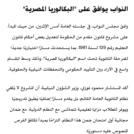
النواب يوافق على "البكالوريا المصرية"
وافق مجلس النواب، في جلسته العامة أمس الإثنين، من حيث المبدأ،
على مشروع قانون مقدم من الحكومة لتعديل بعض أحكام قانون
التعليم رقم 139 لسنة 1981، بما يستحدث مسارًا اختياريًا جديدًا
للمرحلة الثانوية تحت اسم "البكالوريا المصرية"، وذلك وسط انقسام
واسع في الآراء بين التأييد الحكومي والتحفظات النيابية والحقوقية.
أكد المستشار محمود فوزي، وزير الشؤون النيابية، أن المشروع لا يُلغي
نظام الثانوية العامة القائم، بل يقدم مسارًا إضافيًا يُطبق تدريجيًا
ويوفر للطلاب مزايا تعليمية تتماشى مع النظم الدولية، مع ضمان
مجانية أول امتحان ضمن هذا النظام، التزامًا بمبدأ تكافؤ الفرص
المنصوص عليه دستوريًا.