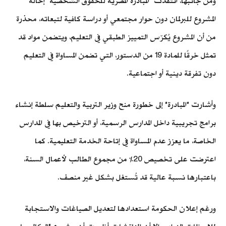
ومن جانبها، انتقدت "المبادرة المصرية للحقوق الشخصية" إحالة
المشروع للبرلمان دون حوار مجتمعي أو دراسة كافية لتبعاته، محذرة
من أن المشروع يُكرّس التمييز الطبقي في التعليم، ويتضمن مواد قد
تمثل خرقًا للمادة 19 من الدستور، التي تضمن المساواة في التعليم
دون تفرقة دينية أو اجتماعية.
وأشارت "المبادرة" إلى خطورة منح وزير التربية والتعليم سلطة إنشاء
برامج تجريبية داخل المدارس الرسمية، أو الترخيص بها في المدارس
الخاصة، ما يعزز عدم المساواة في إتاحة الخدمة التعليمية. كما
اعترضت على تخصيص 20% من مجموع الطالب لأعمال السنة،
باعتبارها نسبة عالية قد تُستغل بشكل غير منصف.
ورغم إعلان الحكومة استعدادها لتعديل الصياغات والاستجابة