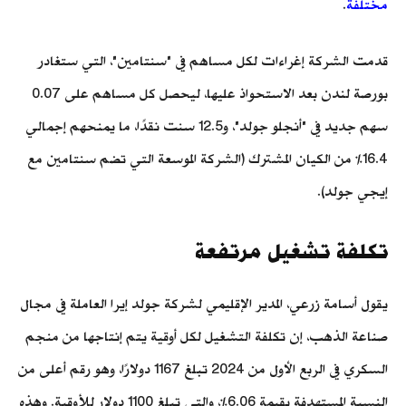
مختلفة
.
قدمت الشركة إغراءات لكل مساهم في "سنتامين"، التي ستغادر
بورصة لندن بعد الاستحواذ عليها، ليحصل كل مساهم على 0.07
سهم جديد في "أنجلو جولد"، و12.5 سنت نقدًا، ما يمنحهم إجمالي
16.4% من الكيان المشترك (الشركة الموسعة التي تضم سنتامين مع
إيجي جولد).
تكلفة تشغيل مرتفعة
يقول أسامة زرعي، المدير الإقليمي لشركة جولد إيرا العاملة في مجال
صناعة الذهب، إن تكلفة التشغيل لكل أوقية يتم إنتاجها من منجم
السكري في الربع الأول من 2024 تبلغ 1167 دولارًا، وهو رقم أعلى من
النسبة المستهدفة بقيمة 6.06%،؜ والتي تبلغ 1100 دولار للأوقية. وهذه