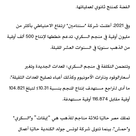
الفضة كمنتج ثانوي لعملياتها.
وفي 2021، أعلنت شركة "سنتامين" ارتفاع الاحتياطي بأكثر من
مليون أوقية في منجم السكري، تدعم خططها لإنتاج 500 ألف أوقية
من الذهب سنويًا في السنوات العشر المقبلة.
وتتضمن التكلفة في منجم السكري: المعدات الجديدة وتغير
أسعارالوقود ونترات الأمونيوم وكذلك أعباء تصليح المعدات الثقيلة"،
ما أدى لتراجع مستهدف إنتاج المنجم بنسبة 10.31% لتبلغ 104.821
أوقية مقابل 116.874 أوقية مستهدفة.
تملك مصر حاليًا ثلاثة مناجم للذهب هي “إيقات” و"السكري"
و"حمش"، بينما تتولى شركة لوتس جولد الكندية حاليًا أعمال