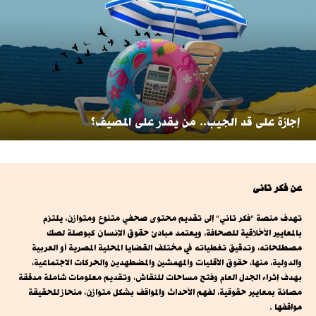
إجازة على قد الجيب.. من يقدر على المصيف؟
عن فكر تانى
تهدف منصة "فكر تاني" إلى تقديم محتوى صحفي متنوع ومتوازن، يلتزم
بالمعايير الأخلاقية للصحافة، ويعتمد مبادئ حقوق الإنسان كبوصلة لصك
مصطلحاته، وتدقيق تغطياته في مختلف القضايا المحلية المصرية أو العربية
والدولية، منها، حقوق الأقليات والمهمشين والمضطهدين والحركات الاجتماعية،
بهدف إثراء الجدل العام وفتح مساحات للنقاش، وتقديم معلومات شاملة مدققة
مصانة بمعايير حقوقية، لفهم الأحداث والمواقف بشكل متوازن، منحاز للحقيقة
مواقفها .