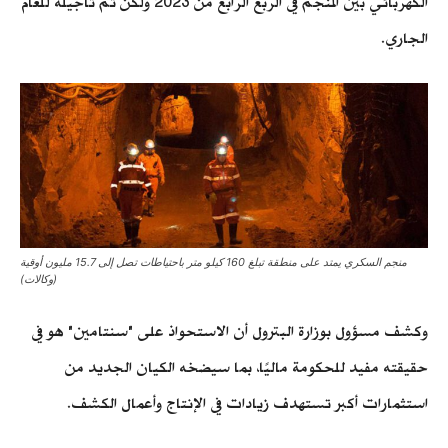
الكهربائي بين المنجم في الربع الرابع من 2023 ولكن تم تأجيله للعام
الجاري.
منجم السكري يمتد على منطقة تبلغ 160 كيلو متر باحتياطات تصل إلى 15.7 مليون أوقية
(وكالات)
وكشف مسؤول بوزارة البترول أن الاستحواذ على "سنتامين" هو في
حقيقته مفيد للحكومة ماليًا، بما سيضخه الكيان الجديد من
استثمارات أكبر تستهدف زيادات في الإنتاج وأعمال الكشف.