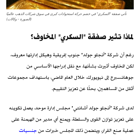
تأتي صفقة "السكري" في خضم حركة استحواذات كبرى في سوق شركات الذهب عالميًا
(الصورة - وكالات)
لماذا تثير صفقة "السكري" المخاوف؟
رغم أن شركة "أنجلو جولد" جنوب إفريقية وهيكل إدارتها معروف،
لكن المخاوف أثيرت بشأنها، مع نقل إدراجها الأساسي من
جوهانسبرج إلى نيويورك، خلال العام الماضي، باستهداف مجموعات
أثقل من المساهمين، بحثًا عن تعزيز التقييم.
لدى شركة "أنجلو جولد أشانتي" مجلس إدارة موحد، يعمل تكوينه
على تعزيز توازن القوى والسلطة، ويمنع أي مدير من الهيمنة على
عملية صنع القرار، ويتضمن ذلك المجلس خبرات من
جنسيات