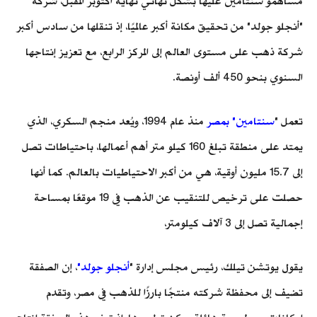
مساهمو سنتامين عليها بشكل نهائي نهاية أكتوبر المقبل، شركة
"أنجلو جولد" من تحقيق مكانة أكبر عالميًا، إذ تنقلها من سادس أكبر
شركة ذهب على مستوى العالم إلى المركز الرابع، مع تعزيز إنتاجها
السنوي بنحو 450 ألف أونصة.
تعمل "
سنتامين" بمصر
منذ عام 1994، ويُعد منجم السكري، الذي
يمتد على منطقة تبلغ 160 كيلو متر أهم أعمالها، باحتياطات تصل
إلى 15.7 مليون أوقية، هي من أكبر الاحتياطيات بالعالم. كما أنها
حصلت على ترخيص للتنقيب عن الذهب في 19 موقعًا بمساحة
إجمالية تصل إلى 3 آلاف كيلومتر،
يقول يوتشن تيلك، رئيس مجلس إدارة "
أنجلو جولد"
، إن الصفقة
تضيف إلى محفظة شركته منتجًا بارزًا للذهب في مصر، وتقدم