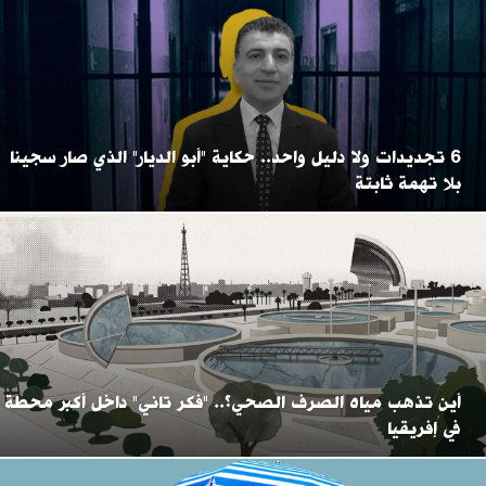
6 تجديدات ولا دليل واحد.. حكاية "أبو الديار" الذي صار سجينا
بلا تهمة ثابتة
أين تذهب مياه الصرف الصحي؟.. "فكر تاني" داخل أكبر محطة
في إفريقيا