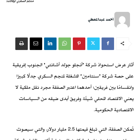
منجم السكري (وكالات)
أحمد عبدالمعطي
أثار عرض استحواذ شركة "أنجلو جولد أشانتي" الجنوب إفريقية
على حصة شركة "سنتامين" المُشغلة لمنجم السكري جدلًا كبيرًا
وانقسامًا بين فريقين؛ أحدهما اعتبر الصفقة مجرد نقل ملكية لا
يعني الاقتصاد المحلي شيئًا، وفريق أبدى ضيقه من السياسات
الاقتصادية الحكومية.
تُمكن الصفقة، التي تبلغ قيمتها 2.5 مليار دولار، والتي سيصوت