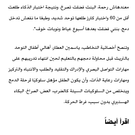
معندهاش رحمة، البنت فضلت تصرخ، ونتيجة اختبار الذكاء طلعت
أقل من 60 واختبار كارز طلعها توحد شديد، وطبعًا ما نفعش تدخل
دمج، بنتي فضلت بعدها أسبوع عياط ونوبات خوف".
وتنصح أخصائية التخاطب، ياسمين العطار، أهالي أطفال التوحد
بالتريث قبل محاولة دمجهم بالتعليم لحين انتهاء تدريبهم على
مهارات التواصل البصري والإدراك والتقليد والطلب والانتباه والتركيز
ومهارات رعاية الذات، وأن يكون الطفل مؤهل سلوكيًا لمرحلة الدمج
ويتخلص من السلوكيات السيئة كالضرب، العض، الصراخ، البكاء
الهستيري بدون سبب، فرط الحركة.
اقرأ أيضاً