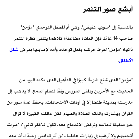
أبشع صور التنمر
بالنسبة إلى "سونيا عفيفي"، وهي أم للطفل التوحدي "مؤمن"
صاحب 14 عامًا، فإن المعاناة مضاعفة؛ كلاهما يتلقى نظرة التنمر
ذاتها؛ "مؤمن" لفرط حركته بفعل توحده، وأمه لإصابتها بمرض
شلل
الأطفال
.
"مؤمن" الذي قطع شوطًا كبيرًا في التأهيل الذي مكنه اليوم من
الحديث مع الآخرين وتلقى الدروس وفقًا لنظام الدمج، لا يذهب إلى
مدرسته بمدينة طنطا إلاّ في أوقات الامتحانات. يحفظ عدة سور من
القرآن ويشارك والدته الصلاة والصيام، لكن عائلته الكبيرة لا تزال
غير متقبلة لحالته وترفض الاندماج معه. تقول لـ"فكر تاني": "صرت
أتجنبهم ولا أرغب في زيارات عائلية.. لن أترك ابني وحيدًا.. أنا معه