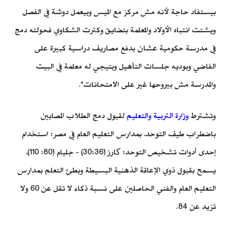
بيستفاد حاجة لأنه مش مركز مع الميس وبيعمل دوشة في الفصل
ويشتت انتباه الأولاد والمُعلمة بتضايق وكترت الشكاوي فحولته دمج
في مدرسة حكومية عشان بدفع مصاريف دراسية كبيرة على
الفاضي وبوديه جلسات التأهيل وبتيجي له معلمة في البيت
والمدرسة مش بيروحها غير على الامتحانات".
وتشترط
وزارة التربية والتعليم
لقبول دمج الطلاب المصابين
باضطراب طيف التوحد، بمدارس التعليم العام في مصر: استخدام
إحدى أدوات تشخيص التوحد: کارز (30:36) - جليام (80: 110)،
يسمح بقبول ذوي الإعاقة الذهنية البسيطة وبطئ التعلم بمدارس
التعليم العام والفني الحاصلين على نسبة ذكاء لا تقل عن 60 ولا
تزيد عن 84.