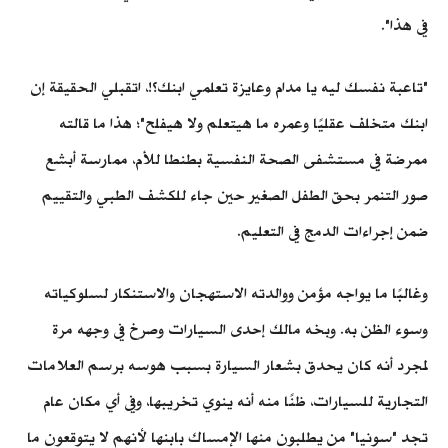
في هذا".
"تاعبة نفسك ليه يا مدام وعايزة تعلمي ابنك؟!، اتقبلي الحقيقة إن
ابنك متخلف عقليًا وعمره ما هيتعلم ولا هيفلح"؛ هذا ما قالته
ممرضة في مستشفى الصحة النفسية بطنطا للأم، ممارسة أبشع
صور التنمر بحق الطفل الصغير حين جاء للكشف الطبي والتقييم
ضمن إجراءات الدمج في التعليم.
وغالبًا ما يواجه مؤمن ووالدته الاستهجان والاستنكار لسلوكياته
وسوء الظن به. وبخه مالك إحدى السيارات وصرخ في وجهه مرة
لمجرد أنه كان يحدق بشعار السيارة بسبب هوسه برسم العلامات
التجارية للسيارات، ظنًا منه أنه ينوي تخريبها، وفي أي مكان عام
تجد "سونيا" من يطلبون منها الإمساك بابنها لأنهم لا يتوقعون ما