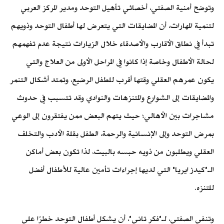
وتوضح أمنية الصفتي، أخصائي تأهيل التوحد ومدير المركز العربي
لتنمية المهارات، أن المضايقات التي يتعرض لها أطفال التوحد وذويهم
تبدأ في نطاق الأقارب والأصدقاء خلال الزيارات نتيجة عدم تفهمهم
لحالة الأطفال وخاصة إذا كانوا في المراحل الأولى من العلاج والتي
يكون عمرهم العقلي وقتها أقرب للطفل الرضيع، وتمتد أشكال التنمر
والمضايقات إلى الشوارع والمتنزهات والنوادي وقد تتسبب في حدوث
مشاجرات بين الأهالي؛ حيث يتهم البعض ممن يفتقرون إلى الوعي
بمرض التوحد وإلى الإنسانية والرحمة، الطفل بقلة الأدب والتخلف
العقلي ويطلبون من ذويه حبسه بالبيت، لذا تكون بعض أماكن
الـ"كيدز ايريا" التي لديها إجراءات تأمين عالية للأطفال أفضل
للتنزه.
وتنفي الصفتي، لـ"فكر تاني"، أن يشكل أطفال التوحد خطرًا على