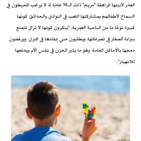
العذر لابنتها المراهقة "مريم" ذات الـ14 عامًا، إذ لا يرغب المحيطون في
السماح لأطفالهم بمشاركتها اللعب في النوادي والحدائق، كونها
كبيرة نوعًا ما من الناحية العمرية. "ينكرون كونها لا تزال تتمتع
ببراءة الصغار في تصرفاتها، ويطلبون مني إبقاءها في المنزل، ويرفضون
دمجها بالأماكن العامة، وهو ما يثير الحزن في نفس الأم ويدفعها
للانهيار".