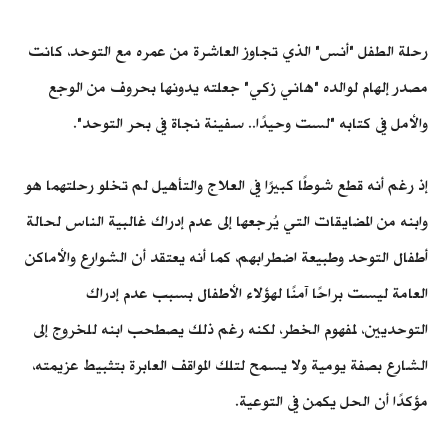
رحلة الطفل "أنس" الذي تجاوز العاشرة من عمره مع التوحد، كانت
مصدر إلهام لوالده "هاني زكي" جعلته يدونها بحروف من الوجع
والأمل في كتابه "لست وحيدًا.. سفينة نجاة في بحر التوحد".
إذ رغم أنه قطع شوطًا كبيرًا في العلاج والتأهيل لم تخلو رحلتهما هو
وابنه من المضايقات التي يُرجعها إلى عدم إدراك غالبية الناس لحالة
أطفال التوحد وطبيعة اضطرابهم، كما أنه يعتقد أن الشوارع والأماكن
العامة ليست براحًا آمنًا لهؤلاء الأطفال بسبب عدم إدراك
التوحديين، لمفهوم الخطر، لكنه رغم ذلك يصطحب ابنه للخروج إلى
الشارع بصفة يومية ولا يسمح لتلك المواقف العابرة بتثبيط عزيمته،
مؤكدًا أن الحل يكمن في التوعية.