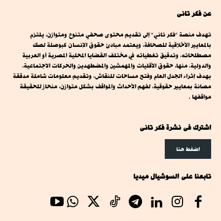
عن فكر تانى
تهدف منصة "فكر تاني" إلى تقديم محتوى صحفي متنوع ومتوازن، يلتزم
بالمعايير الأخلاقية للصحافة، ويعتمد مبادئ حقوق الإنسان كبوصلة لصك
مصطلحاته، وتدقيق تغطياته في مختلف القضايا المحلية المصرية أو العربية
والدولية، منها، حقوق الأقليات والمهمشين والمضطهدين والحركات الاجتماعية،
بهدف إثراء الجدل العام وفتح مساحات للنقاش، وتقديم معلومات شاملة مدققة
مصانة بمعايير حقوقية، لفهم الأحداث والمواقف بشكل متوازن، منحاز للحقيقة
مواقفها .
اشترك فى نشرة فكر تانى
اضغط هنا
تابعنا على السوشيال ميديا