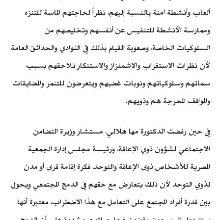
ألعاب وأنشطة آمنة بالنسبة إليهم، نظراً لحاجتهم الماسة للتنزه
وممارسة الأنشطة للتنفيس عن أنفسهم وتخليصهم من
السلوكيات الخاصة، وصعوبة القيام بذلك في النوادي والحدائق العامة
لأن نظرات الاستغراب والاشمئزاز والاستنكار تلاحقهم بسبب
سماتهم وسلوكياتهم ونوبات غضبهم ويتعرضون للتنمر والمضايقات
والمواقف المحرجة هم وذويهم.
في حين رفضت الدكتورة مها هلالي، مستشار وزيرة التضامن
الاجتماعي لشؤون ذوي الإعاقة، ورئيسة مجلس إدارة الجمعية
المصرية للأشخاص ذوى الإعاقة والتوحد، فكرة إقامة قرى أو مدن
لذوي التوحد لأن ذلك يتعارض مع حقهم في الدمج المجتمعي ويحول
بين قدرة أفراد المجتمع على التعامل مع هذا الاضطراب، معتبرة أنها
ستتحول إلى سجون يقضون فيها حياتهم، مشددة على أن الدمج