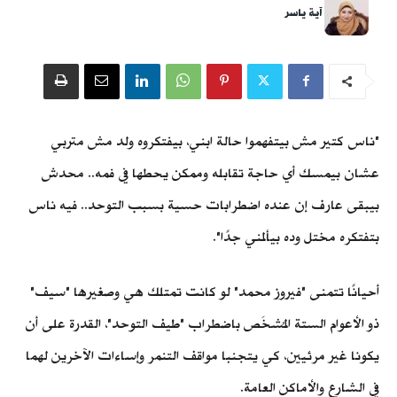
آية ياسر
"ناس كتير مش بيتفهموا حالة ابني، بيفتكروه ولد مش متربي
عشان بيمسك أي حاجة تقابله وممكن يحطها في فمه.. محدش
بيبقى عارف إن عنده اضطرابات حسية بسبب التوحد.. فيه ناس
بتفتكره مختل وده بيألمني جدًا".
أحيانًا تتمنى "فيروز محمد" لو كانت تمتلك هي وصغيرها "سيف"
ذو الأعوام الستة المُشخَص باضطراب "طيف التوحد"، القدرة على أن
يكونا غير مرئيين، كي يتجنبا مواقف التنمر وإساءات الآخرين لهما
في الشارع والأماكن العامة.