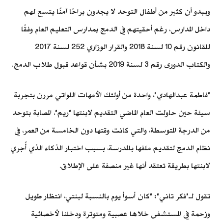
ويبدو أن كثير من أطفال التوحد لا يجدون براحًا آمنًا يتسع لهم
داخل المدارس، رغم أحقيتهم في الدمج بمدارس التعليم العام وفقًا
للقانون رقم 10 لسنة 2018 والقرار الوزاري 252 لسنة 2017
والكتاب الدورى رقم 3 لسنة 2019 بشأن قواعد قبول طلاب الدمج.
"فاطمة عبدالهادي"، واحدة من أولئك الأمهات اللواتي مررن بتجربة
سيئة حين حاولت العام الماضي التقديم لابنتها "ريم"، المصابة بتوحد
من الدرجة المتوسطة، والتي كانت وقتها دون الخامسة من العمر، في
نظام الدمج لتقديم ملفها بالمدرسة، بسبب اختبار الذكاء الذي أٌجري
لابنتها بطريقة تعتقد أنها غير منصفة على الإطلاق.
تقول لـ"فكر تاني": "كان أسوأ يوم بالنسبة لبنتي، انتظار طويل
وزحمة في المستشفى خلاها عصبية ومتوترة ودخلنا لأخصائية