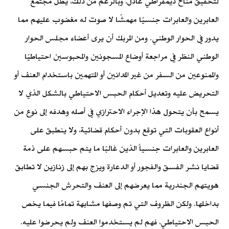
لتحقيق مناخ ديمقراطي عادل، وبالرغم من ذلك، يظل مجتمع
العابرين والعابرات جنسيًا مهمشًا لا صوت له مغضوب عليهم مما
يدور في الحوار الوطني. ومن المربك أن يرى أعضاء مجلس الحوار
الوطني النظر في مراجعة أوضاع المسجونين والمحبوسين احتياطيًا
والممنوعين من السفر من غير المُدانين أو المتهمين باستخدام العنف أو
التحريض عليه وتعديل أحكام الحبس الاحتياطي بالشكل الذي لا
يسمح بأن يتحول هذا الإجراء الاحترازي في أصله وهدفه إلى نوع من
أنواع العقوبات التي توقع بدون أحكام قضائية، ولا ينطبق على
العابرين والعابرات جنسياً الذين غالبًا ما يتم حبسهم على ذمة
قضايا نشر الفسق والفجور أو الدعارة ويزج بهم إلى زنازين لا تطابق
هويتهم الجندرية مما يعرضهم إلى العنف والتحرش الجنسي
بداخلها. ولكن الظروف التي تم وصفها مشابهة تمامًا فيما يخص
الحبس الاحتياطي، فهم لم يستخدموا العنف ولم يحرضوا عليه.