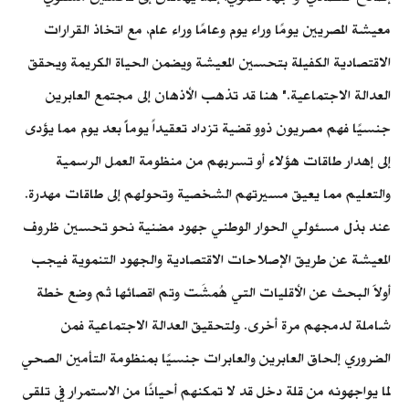
معيشة المصريين يومًا وراء يوم وعامًا وراء عام، مع اتخاذ القرارات
الاقتصادية الكفيلة بتحسين المعيشة ويضمن الحياة الكريمة ويحقق
العدالة الاجتماعية." هنا قد تذهب الأذهان إلى مجتمع العابرين
جنسيًا فهم مصريون ذوو قضية تزداد تعقيداً يوماًَ بعد يوم مما يؤدى
إلى إهدار طاقات هؤلاء أو تسربهم من منظومة العمل الرسمية
والتعليم مما يعيق مسيرتهم الشخصية وتحولهم إلى طاقات مهدرة.
عند بذل مسئولي الحوار الوطني جهود مضنية نحو تحسين ظروف
المعيشة عن طريق الإصلاحات الاقتصادية والجهود التنموية فيجب
أولاََ البحث عن الأقليات التي هُمشَت وتم اقصائها ثم وضع خطة
شاملة لدمجهم مرة أخرى. ولتحقيق العدالة الاجتماعية فمن
الضروري إلحاق العابرين والعابرات جنسيًا بمنظومة التأمين الصحي
لما يواجهونه من قلة دخل قد لا تمكنهم أحيانًا من الاستمرار في تلقى