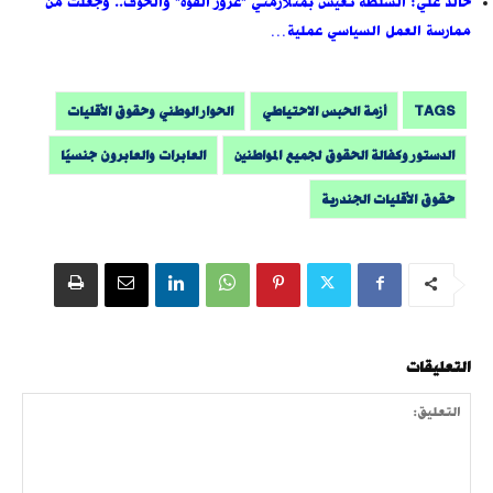
خالد علي: السلطة تعيش بمتلازمتي "غرور القوة" والخوف.. وجعلت من
ممارسة العمل السياسي عملية…
TAGS
أزمة الحبس الاحتياطي
الحوار الوطني وحقوق الأقليات
الدستور وكفالة الحقوق لجميع المواطنين
العابرات والعابرون جنسيًا
حقوق الأقليات الجندرية
التعليقات