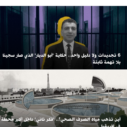
6 تجديدات ولا دليل واحد.. حكاية "أبو الديار" الذي صار سجينا
بلا تهمة ثابتة
أين تذهب مياه الصرف الصحي؟.. "فكر تاني" داخل أكبر محطة
في إفريقيا