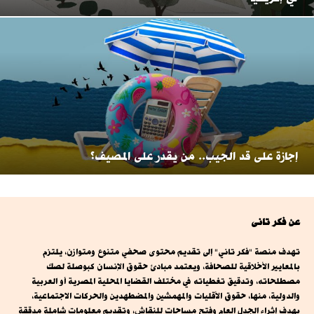
إجازة على قد الجيب.. من يقدر على المصيف؟
عن فكر تانى
تهدف منصة "فكر تاني" إلى تقديم محتوى صحفي متنوع ومتوازن، يلتزم
بالمعايير الأخلاقية للصحافة، ويعتمد مبادئ حقوق الإنسان كبوصلة لصك
مصطلحاته، وتدقيق تغطياته في مختلف القضايا المحلية المصرية أو العربية
والدولية، منها، حقوق الأقليات والمهمشين والمضطهدين والحركات الاجتماعية،
بهدف إثراء الجدل العام وفتح مساحات للنقاش، وتقديم معلومات شاملة مدققة