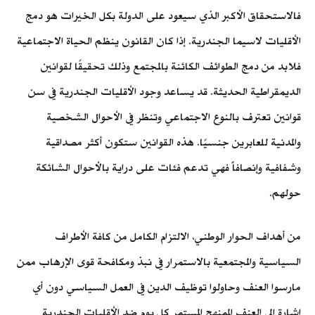
فالاستحقاق الأكبر الذي سيعود على الدولة بكل الخيرات هو دمج
الأقليات لاسيما الجندرية. إذا كان القانون ينظم الحياة الاجتماعية
فلابد من دمج الطوائف الكائنة بالمجتمع وذلك تحقيقًا لقوانين
الديمقراطية الحديثة. قد يساعد وجود الأقليات الجندرية في سن
قوانين تعترف بالنوع الاجتماعي وتنظر في الأحوال الشخصية
والمدنية للعابرين جنسيًا. هذه القوانين ستكون أكثر مصداقية
وشفافية وإنصافاًَ فهي تدعم فئات على دراية بالأحوال الشائكة
حولهم.
من أهداف الحوار الوطني، الالتزام الكامل من كافة الأطراف
السياسية والمجتمعية بالاستمرار في نبذ ومكافحة قوى الإرهاب ممن
مارسوا العنف وحاولوا توظيف الدين في العمل السياسي دون أي
إشارة إلى العنف الممنهج المستمر كل يوم ضد الأقليات الجندرية