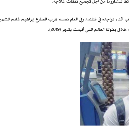
ائعًا للشاروما من أجل تجميع نفقات علاجه.
باب أثناء تواجده في فنلندا. وفي العام نفسه هرب المصارع إبراهيم غانم الشهي
ولة العالم التي أقيمت بالمجر (2019).