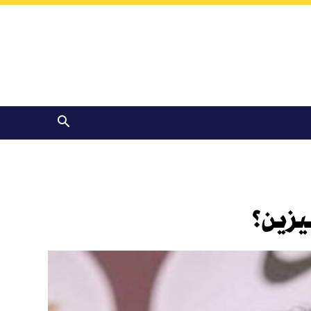
يزين؟