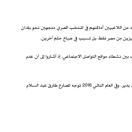
ن الرياضيين المصريين في السفر للخارج، وهو ما نجح البعض فيه، فعلى مدار 8 سنوات ترك عدد من اللاعبيين أماكنهم في المنتخب المصري متجهين نحو بلدان
لمميزين من مصر فقط، بل تسبب في ضياع حلم آخرين.
 بين نشطاء مواقع التواصل الاجتماعي، إذ أشاروا إلى أن عدم
في عام 2015 توجه لاعب منتخب ألعاب القوى رمي القرص معاذ محمد إلى قطر، وسبقه ثلاثة لاعبين هم؛ أشرف أمجد وأحمد أمجد وأحمد بدير. وفي العام التالي 2016 توجه المصارع طارق عبد السلام