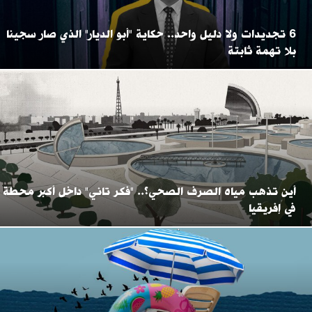
6 تجديدات ولا دليل واحد.. حكاية "أبو الديار" الذي صار سجينا
بلا تهمة ثابتة
أين تذهب مياه الصرف الصحي؟.. "فكر تاني" داخل أكبر محطة
في إفريقيا