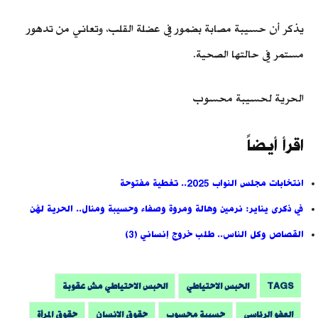
يذكر أن حسيبة مصابة بضمور في عضلة القلب، وتعاني من تدهور
مستمر في حالتها الصحية.
الحرية لحسيبة محسوب
اقرأ أيضاً
انتخابات مجلس النواب 2025.. تغطية مفتوحة
في ذكرى يناير: نرمين وهالة ومروة وصفاء وحسيبة ومنال.. الحرية لهُن
القصاص وكل الناس.. طلب خروج إنساني (3)
TAGS
الحبس الاحتياطي
الحبس الاحتياطي مش عقوبة
العفو الرئاسي
حسيبة محسوب
حقوق الانسان
حقوق المرأة