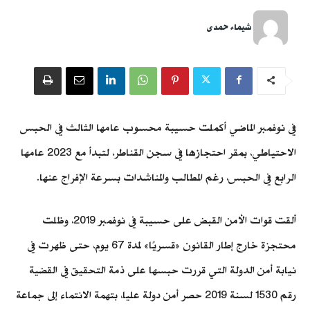
شيماء حمدى
في نوفمبر الماضي أكملت حسيبة محسوب عامها الثالث في الحبس
الاحتياطي، بمقر احتجازها في سجن القناطر، لتبدأ مع 2023 عامها
الرابع في الحبس، رغم المطالب والمناشدات بسرعة الإفراج عنها.
ألقت قوات الأمن القبض على حسيبة في نوفمبر 2019، وظلت
محتجزة خارج إطار القانون «قسريًا» لمدة 67 يوم، حتى ظهرت في
نيابة أمن الدولة التي قررت حبسها على ذمة التحقيق في القضية
رقم 1530 لسنة 2019 حصر أمن دولة عليا، بتهمة الانتماء إلى جماعة