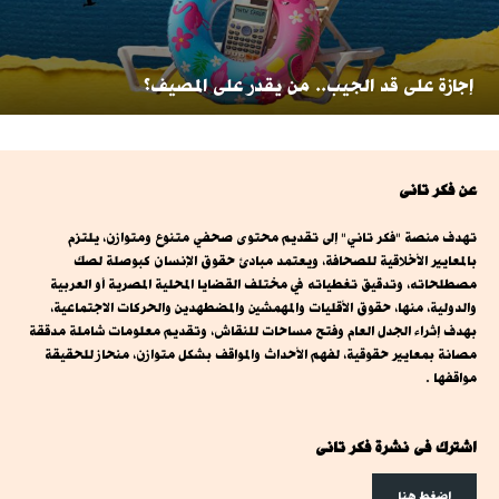
إجازة على قد الجيب.. من يقدر على المصيف؟
عن فكر تانى
تهدف منصة "فكر تاني" إلى تقديم محتوى صحفي متنوع ومتوازن، يلتزم
بالمعايير الأخلاقية للصحافة، ويعتمد مبادئ حقوق الإنسان كبوصلة لصك
مصطلحاته، وتدقيق تغطياته في مختلف القضايا المحلية المصرية أو العربية
والدولية، منها، حقوق الأقليات والمهمشين والمضطهدين والحركات الاجتماعية،
بهدف إثراء الجدل العام وفتح مساحات للنقاش، وتقديم معلومات شاملة مدققة
مصانة بمعايير حقوقية، لفهم الأحداث والمواقف بشكل متوازن، منحاز للحقيقة
مواقفها .
اشترك فى نشرة فكر تانى
اضغط هنا