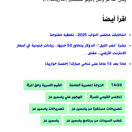
اقرأ أيضاً
انتخابات مجلس النواب 2025.. تغطية مفتوحة
نشرة "نص الليل": الدولار يتجاوز 50 جنيهًا.. زيادات جنونية في أسعار
الإنترنت الأرضي.. مقتل…
ماذا بعد 15 عامًا على تنحي مبارك؟ (جلسة حوارية)
TAGS
الزوجة المصرية العاملة
القيم الاسرية وحق المرأة
المجلس القومي للمرأة
الهجوم علي ياسمين عز
تصريحات مستفزة من ياسمين عز
تصريحات ياسمين عز
غضب السيدات من برنامج ياسمين عز
ياسمين عز