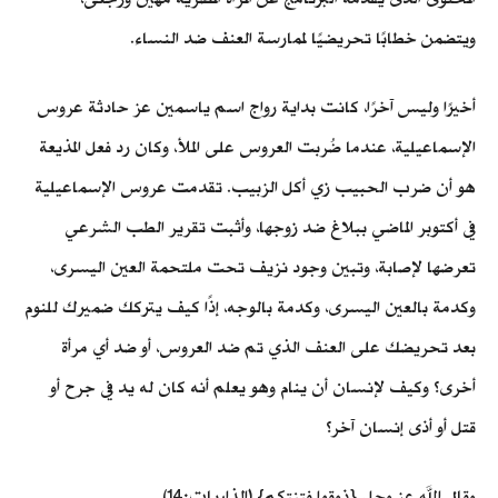
ويتضمن خطابًا تحريضيًا لممارسة العنف ضد النساء.
أخيرًا وليس آخرًا، كانت بداية رواج اسم ياسمين عز حادثة عروس
الإسماعيلية، عندما ضُربت العروس على الملأ، وكان رد فعل المذيعة
هو أن ضرب الحبيب زي أكل الزبيب. تقدمت عروس الإسماعيلية
في أكتوبر الماضي ببلاغ ضد زوجها، وأثبت تقرير الطب الشرعي
تعرضها لإصابة، وتبين وجود نزيف تحت ملتحمة العين اليسرى،
وكدمة بالعين اليسرى، وكدمة بالوجه، إذًا كيف يتركك ضميرك للنوم
بعد تحريضك على العنف الذي تم ضد العروس، أو ضد أي مرأة
أخرى؟ وكيف لإنسان أن ينام وهو يعلم أنه كان له يد في جرح أو
قتل أو أذى إنسان آخر؟
وقال الله عز وجل {ذوقوا فتنتكم} (الذاريات:14)