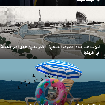
أين تذهب مياه الصرف الصحي؟.. "فكر تاني" داخل أكبر محطة
في إفريقيا