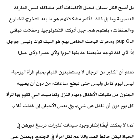
بل أصبح الكل سيان، فجيل الألفينات أكبر مشاكله ليس التفرقة
العنصرية وما إلى ذلك، فأكبر مشكلاتهم هو ما بعد التخرج، المشاريع
و«الصفقات» بلغتهم هم. جيل أدركته التكنولوجيا، وحفلات نهائي
الـpup G، ومحرك البحث الخاص بهم هو التيك توك وليس جوجل،
إذًا لأي فئة توجه مذيعتنا حديثها اليوم؟ ولأي عصر؟ ولأي جيل؟
نعلم أن الكثير من الرجال لا يستطيعون القيام بمهام المرأة اليومية،
ليس ليوم كامل وليس حتى لبضع ساعات، من دون أن يصيبه
الجنون من طلبات الأطفال ومهام المنزل وتفاصيله، التي تقوم بها المرأة
كل يوم دون أن تغفل عن شيء، وفي بعض الأحيان إن غفلت تُلام.
كما لا يمكننا أيضًا إنكار وجود سيدات كثيرات ترسخ دورهن في
الحياة ليكن حائط الصد والداعم لكل امرأة في المجتمع، ويعملن على