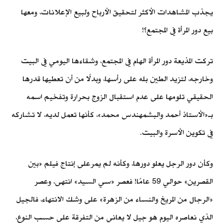
يجذب المشاهدات الأكثر لتحقيق الأرباح ولبيع الإعلانات، ومعها
بيع دور المرأة في المجتمع؟!
تركت المذيعة دور المرأة الهام في المجتمع، وشقاءها اليومي في البيت
وخارجه، لتزيد الطين بله على رأسها، وبدلًا من أن تعطيها قدرها
الحقيقي تلومها على عدم استقبال الزوج بحرارة وتفخيم اسمه
بـ«الأستاذ أحمد والبشمهندس محمد»، كأنها تعمل لديه، لا تشاركه
في تكوين الأسرة والبيت.
وكأن دور الرجل يعلو دورها، وكأنه لم يمرعلى إنتاج فيلم «بين
القصرين» حوالي 59 عامًا! فعصر «سي السيد» انتهى، وعصر
«الرجال من المريخ والنساء من الزهرة» على وشك الانتهاء، فالجيل
الذي نعاصره اليوم هو جيل لا يعاني من التفرقة على حسب النوع،