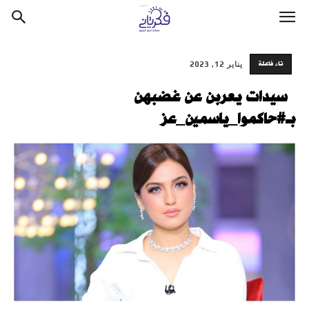
تاء فاعلة
يناير 12, 2023
سيدات يعربن عن غضبهن
بـ#حاكموا_ياسمين_عز