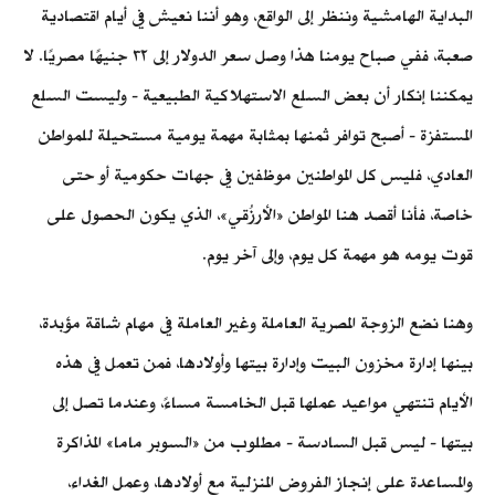
البداية الهامشية وننظر إلى الواقع، وهو أننا نعيش في أيام اقتصادية
صعبة، ففي صباح يومنا هذا وصل سعر الدولار إلى ٣٢ جنيهًا مصريًا. لا
يمكننا إنكار أن بعض السلع الاستهلاكية الطبيعية - وليست السلع
المستفزة - أصبح توافر ثمنها بمثابة مهمة يومية مستحيلة للمواطن
العادي، فليس كل المواطنين موظفين في جهات حكومية أو حتى
خاصة، فأنا أقصد هنا المواطن «الأرزُقي»، الذي يكون الحصول على
قوت يومه هو مهمة كل يوم، وإلى آخر يوم.
وهنا نضع الزوجة المصرية العاملة وغير العاملة في مهام شاقة مؤبدة،
بينها إدارة مخزون البيت وإدارة بيتها وأولادها، فمن تعمل في هذه
الأيام تنتهي مواعيد عملها قبل الخامسة مساءً، وعندما تصل إلى
بيتها - ليس قبل السادسة - مطلوب من «السوبر ماما» المذاكرة
والمساعدة على إنجاز الفروض المنزلية مع أولادها، وعمل الغداء،