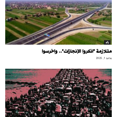
رأى
متلازمة "اذكروا الإنجازات".. واخرسوا
يوليو 1, 2025