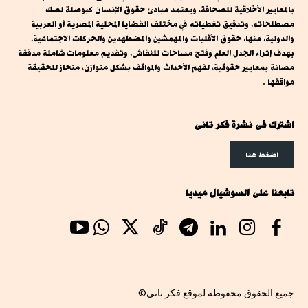
بالمعايير الأخلاقية للصحافة، ويعتمد مبادئ حقوق الإنسان كبوصلة لصك
مصطلحاته، وتدقيق تغطياته في مختلف القضايا المحلية المصرية أو العربية
والدولية، منها، حقوق الأقليات والمهمشين والمضطهدين والحركات الاجتماعية،
بهدف إثراء الجدل العام وفتح مساحات للنقاش، وتقديم معلومات شاملة مدققة
مصانة بمعايير حقوقية، لفهم الأحداث والمواقف بشكل متوازن، منحاز للحقيقة
مواقفها .
اشترك فى نشرة فكر تانى
اضغط هنا
تابعنا على السوشيال ميديا
جميع الحقوق محفوظة لموقع فكر تانى©