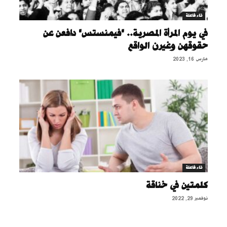
تاء فاعلة
في يوم المرأة المصرية.. "فيمنستس" دافعن عن
حقوقهن وغيرن الواقع
مارس 16, 2023
تاء فاعلة
كلمتين في خناقة
نوفمبر 29, 2022