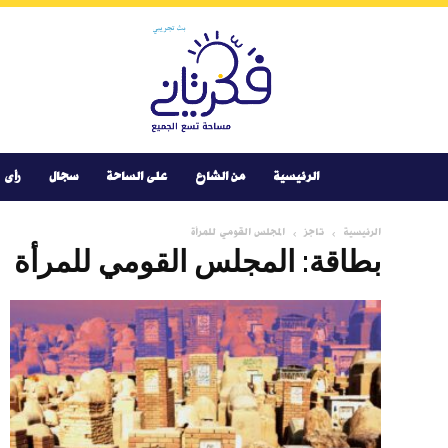
Youtube
Facebook
Instagram
Twitter
فكر
تانى
الرئيسية
من الشارع
على الساحة
سجال
رأى
الرئيسية
تاجز
المجلس القومي للمرأة
بطاقة: المجلس القومي للمرأة