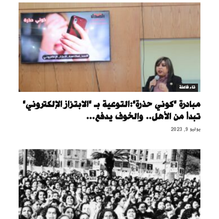
تاء فاعلة
مبادرة "كوني حذرة":التوعية بـ "الابتزاز الإلكتروني"
تبدأ من الأهل.. والخوف يدفع...
يوليو 9, 2023