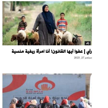
رأى
رأي | عفوا أيها القانون! أنا امرأة ريفية منسية
سبتمبر 27, 2023