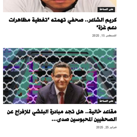
على الساحة
كريم الشاعر.. صحفي تهمته "تغطية مظاهرات
دعم غزة"
أغسطس 15, 2025
على الساحة
مقاعد خالية.. هل تجد مبادرة البلشي للإفراج عن
الصحفيين المحبوسين صدى...
فبراير 25, 2025