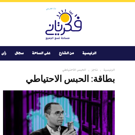
Youtube
Facebook
Instagram
Twitter
فكر
تانى
الرئيسية
من الشارع
على الساحة
سجال
رأى
الرئيسية
تاجز
الحبس الاحتياطي
بطاقة: الحبس الاحتياطي