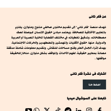
عن فكر تانى
تهدف منصة "فكر تاني" إلى تقديم محتوى صحفي متنوع ومتوازن، يلتزم
بالمعايير الأخلاقية للصحافة، ويعتمد مبادئ حقوق الإنسان كبوصلة لصك
مصطلحاته، وتدقيق تغطياته في مختلف القضايا المحلية المصرية أو العربية
والدولية، منها، حقوق الأقليات والمهمشين والمضطهدين والحركات الاجتماعية،
بهدف إثراء الجدل العام وفتح مساحات للنقاش، وتقديم معلومات شاملة مدققة
مصانة بمعايير حقوقية، لفهم الأحداث والمواقف بشكل متوازن، منحاز للحقيقة
مواقفها .
اشترك فى نشرة فكر تانى
اضغط هنا
تابعنا على السوشيال ميديا