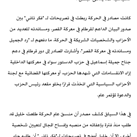
كانت مصادر في الحركة ربطت في تصريحات لـ "فكر تاني" بين
صدور البيان الداعم لقرطام في معركة القصر، ومساندته للعديد من
الأحزاب والشخصيات الشريكة في الحركة، ما دفعهم لـ "رد الجميل
ومساندته في معركة القصر"، وأشارت المصادر إلى دور قرطام في دعم
جناح جميلة إسماعيل في حزب الدستور سواء في معركتها الداخلية
إزاء الانقسامات التي شهدها الحزب، أو معركتها القضائية مع لجنة
الأحزاب السياسية التي اتخذت قرارًا بخلو مقعد رئيس الحزب
والدعوة لمؤتمر عام.
في هذا السياق كشف مصدر أن منسق عام الحركة طلعت خليل قد
طلب منذ فترة بإعفائه من منصبه وإفساح المجال لتعيين شخصية
أخرى، إلا أن خليل أوضح في تصريحات لـ"فكر تاني" أن طلبه جاء