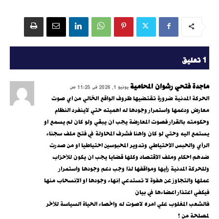
1 تعليق
ماجدة فتحي رشوان المحامية
يونيو 1, 2026 فى 11:25 ص
الحركة المدنية ضرورة تقتضيها ظروف الواقع الخالي من اي صوت
معارض ودعمها واستمرار وجودها له اهميته حتي لاينفرد النظام
وحكومته بالقرار فصوت المعارضة يجب ان يبقي ولو كان لم يسمع او
يستمع اليه وحتي لو كان واهنا فشرف المحاولة في فتح ملف سجناء
الرأي والحبس الإحتياطي وتدوير المحبوسين احتياطيا او من صدرت
ضدهم احكام وملف الإقتصاد وكلها قضايا يجب ان يكون للأحزاب
وللحركة المدنية رأيها ومواقفها لذا وجب دعم وجودها واستمرار
عملها والتجاوز عن هفوة لا تستدعي إنهاء وجودها او الإنسحاب منها
فيكفي اعتذار اعضاءها في بيان
فالشعب المغلوب علي امره لاصوت له واخصاء الحياة السياسة للأخر
لمصلحة من ؟