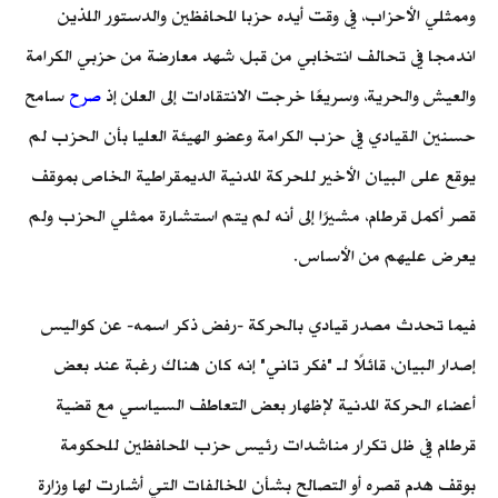
وممثلي الأحزاب، في وقت أيده حزبا المحافظين والدستور اللذين
اندمجا في تحالف انتخابي من قبل، شهد معارضة من حزبي الكرامة
والعيش والحرية، وسريعًا خرجت الانتقادات إلى العلن إذ
صرح
سامح
حسنين القيادي في حزب الكرامة وعضو الهيئة العليا بأن الحزب لم
يوقع على البيان الأخير للحركة المدنية الديمقراطية الخاص بموقف
قصر أكمل قرطام، مشيرًا إلى أنه لم يتم استشارة ممثلي الحزب ولم
يعرض عليهم من الأساس.
فيما تحدث مصدر قيادي بالحركة -رفض ذكر اسمه- عن كواليس
إصدار البيان، قائلًا لـ "فكر تاني" إنه كان هناك رغبة عند بعض
أعضاء الحركة المدنية لإظهار بعض التعاطف السياسي مع قضية
قرطام في ظل تكرار مناشدات رئيس حزب المحافظين للحكومة
بوقف هدم قصره أو التصالح بشأن المخالفات التي أشارت لها وزارة