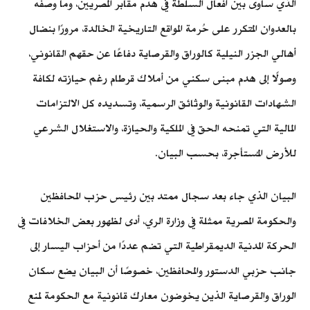
الذي ساوى بين أفعال السلطة في هدم مقابر المصريين، وما وصفه
بالعدوان المُتكرر على حُرمة المواقع التاريخية الخالدة، مرورًا بنضال
أهالي الجزر النيلية كالوراق والقرصاية دفاعًا عن حقهم القانوني،
وصولًا إلى هدم مبنى سكني من أملاك قرطام رغم حيازته لكافة
الشهادات القانونية والوثائق الرسمية، وتسديده كل الالتزامات
المالية التي تمنحه الحق في الملكية والحيازة، والاستغلال الشرعي
للأرض المُستأجرة، بحسب البيان.
البيان الذي جاء بعد سجال ممتد بين رئيس حزب المحافظين
والحكومة المصرية ممثلة في وزارة الري، أدى لظهور بعض الخلافات في
الحركة المدنية الديمقراطية التي تضم عددًا من أحزاب اليسار إلى
جانب حزبي الدستور والمحافظين، خصوصًا أن البيان يضع سكان
الوراق والقرصاية الذين يخوضون معارك قانونية مع الحكومة لمنع