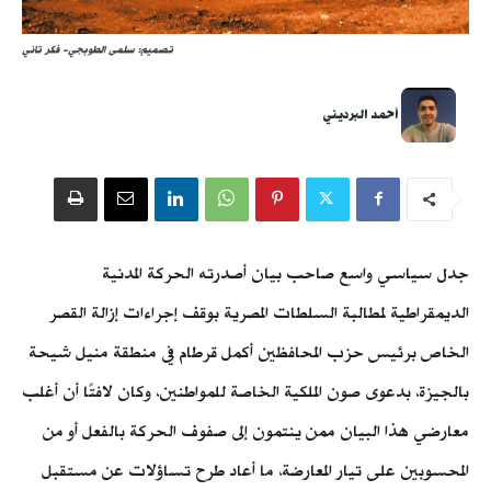
تصميم: سلمى الطوبجي- فكر تاني
أحمد البرديني
جدل سياسي واسع صاحب بيان أصدرته الحركة المدنية
الديمقراطية لمطالبة السلطات المصرية بوقف إجراءات إزالة القصر
الخاص برئيس حزب المحافظين أكمل قرطام في منطقة منيل شيحة
بالجيزة، بدعوى صون الملكية الخاصة للمواطنين، وكان لافتًا أن أغلب
معارضي هذا البيان ممن ينتمون إلى صفوف الحركة بالفعل أو من
المحسوبين على تيار المعارضة، ما أعاد طرح تساؤلات عن مستقبل