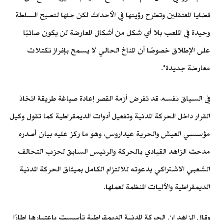
قضايا المعتقلين وتطرح رؤيتها في الأحداث لكن حلها لتصبح السلطة
وحيدة في الملعب بلا أي شكل من أشكال المعارضة لن يكون صائبًا
على الإطلاق خصوصًا أن المناخ الحالي لا يسمح بإفراز تكتلات
معارضة جديدة".
في السياق نفسه، قد تفرض أزمة القصر إعادة صياغة طريقة اتخاذ
القرار داخل الحركة المدنية وتفعيل أدوات الديمقراطية كما تقول وكيل
مؤسسي العيش والحرية عيداروس، وهو ما ركز عليه بيان أصدره
مدحت الزاهد القيادي بالحركة والرئيس السابق لحزب التحالف
الشعبي الاشتراكي بدعوته للالتزام الكامل بميثاق الحركة المدنية
الديمقراطية والآليات المنظمة لعملها.
وقال الزاهد إن الحركة المدنية الديمقراطية تأسست باعتبارها إطارًا