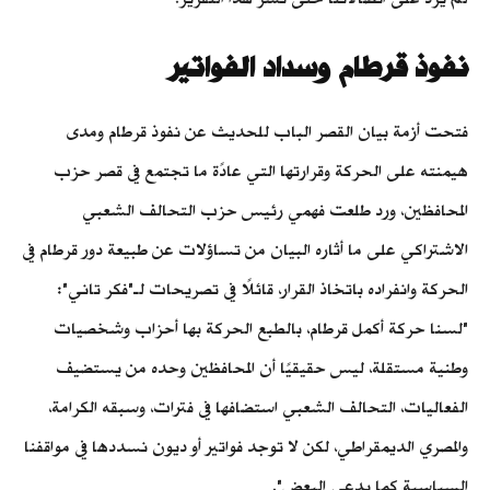
نفوذ قرطام وسداد الفواتير
فتحت أزمة بيان القصر الباب للحديث عن نفوذ قرطام ومدى
هيمنته على الحركة وقرارتها التي عادًة ما تجتمع في قصر حزب
المحافظين، ورد طلعت فهمي رئيس حزب التحالف الشعبي
الاشتراكي على ما أثاره البيان من تساؤلات عن طبيعة دور قرطام في
الحركة وانفراده باتخاذ القرار، قائلًا في تصريحات لـ"فكر تاني":
"لسنا حركة أكمل قرطام، بالطبع الحركة بها أحزاب وشخصيات
وطنية مستقلة، ليس حقيقيًا أن المحافظين وحده من يستضيف
الفعاليات، التحالف الشعبي استضافها في فترات، وسبقه الكرامة،
والمصري الديمقراطي، لكن لا توجد فواتير أو ديون نسددها في مواقفنا
السياسية كما يدعى البعض".