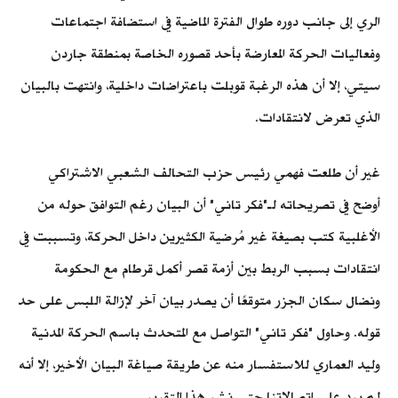
الري إلى جانب دوره طوال الفترة الماضية في استضافة اجتماعات
وفعاليات الحركة المعارضة بأحد قصوره الخاصة بمنطقة جاردن
سيتي، إلا أن هذه الرغبة قوبلت باعتراضات داخلية، وانتهت بالبيان
الذي تعرض لانتقادات.
غير أن طلعت فهمي رئيس حزب التحالف الشعبي الاشتراكي
أوضح في تصريحاته لـ"فكر تاني" أن البيان رغم التوافق حوله من
الأغلبية كتب بصيغة غير مُرضية الكثيرين داخل الحركة، وتسببت في
انتقادات بسبب الربط بين أزمة قصر أكمل قرطام مع الحكومة
ونضال سكان الجزر متوقعًا أن يصدر بيان آخر لإزالة اللبس على حد
قوله. وحاول "فكر تاني" التواصل مع المتحدث باسم الحركة المدنية
وليد العماري للاستفسار منه عن طريقة صياغة البيان الأخير، إلا أنه
لم يرد على اتصالاتنا حتى نشر هذا التقرير.