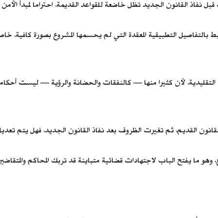
قبل نفاذ القانون الجديد تظل خاضعة للقواعد القديمة، احتراما لمبدأ الأمن ا
رتبط بالتفاصيل التطبيقية المعقدة التي لم يحسمها المشروع بصورة كافية، خاصة
 التقليدية، لأن كثيرا منها — كالنفقات والحضانة والرؤية — ليست أحكاما 
لقانون القديم، ثم تغيرت الظروف بعد نفاذ القانون الجديد، فهل يتم تعديل
هو ما يفتح الباب لاجتهادات قضائية متباينة قد تربك المحاكم والمتقاضين