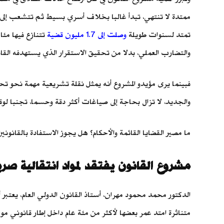
ممتدة لا تنتهي، تبدأ غالبا بخلاف أسري بسيط ثم تتشعب إلى عش
تمتد لسنوات طويلة
وصلت إلى 1.7 مليون قضية
تتنازع فيها مئا
والتضارب العملي، بدلا من تحقيق الاستقرار الذي يستهدفه القا
فبينما يرى مؤيدو المشروع أنه يمثل نقلة تشريعية مهمة نحو تحد
والجديد، لا تزال بحاجة إلى صياغات أكثر دقة وحسما، تجنبا لوقو
ما مصير القضايا القائمة والأحكام؟ هل يجوز الاستفادة بالقانوني
مشروع القانون يفتقد لمواد انتقالية صر
الدكتور محمد محمود مهران، أستاذ القانون الدولي العام، يعتبر أ
متناثرة امتد عمر بعضها لأكثر من مئة عام داخل إطار قانوني مو