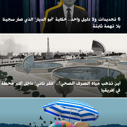
6 تجديدات ولا دليل واحد.. حكاية "أبو الديار" الذي صار سجينا
بلا تهمة ثابتة
أين تذهب مياه الصرف الصحي؟.. "فكر تاني" داخل أكبر محطة
في إفريقيا