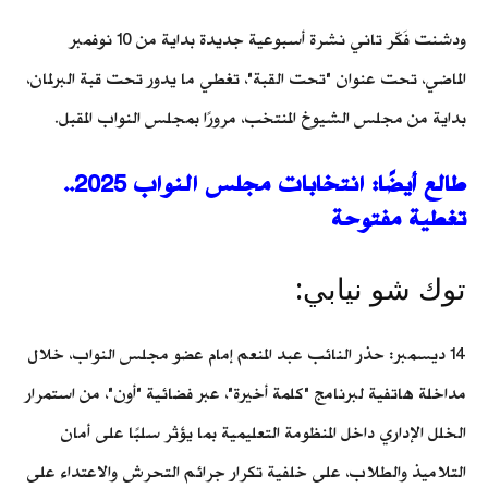
ودشنت فَكّر تاني نشرة أسبوعية جديدة بداية من 10 نوفمبر
الماضي، تحت عنوان "تحت القبة"، تغطي ما يدور تحت قبة البرلمان،
بداية من مجلس الشيوخ المنتخب، مرورًا بمجلس النواب المقبل.
طالع أيضًا: انتخابات مجلس النواب 2025..
تغطية مفتوحة
توك شو نيابي:
14 ديسمبر: حذر النائب عبد المنعم إمام عضو مجلس النواب، خلال
مداخلة هاتفية لبرنامج "كلمة أخيرة"، عبر فضائية "أون"، من استمرار
الخلل الإداري داخل المنظومة التعليمية بما يؤثر سلبًا على أمان
التلاميذ والطلاب، على خلفية تكرار جرائم التحرش والاعتداء على