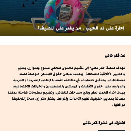
إجازة على قد الجيب.. من يقدر على المصيف؟
عن فكر تانى
تهدف منصة "فكر تاني" إلى تقديم محتوى صحفي متنوع ومتوازن، يلتزم
بالمعايير الأخلاقية للصحافة، ويعتمد مبادئ حقوق الإنسان كبوصلة لصك
مصطلحاته، وتدقيق تغطياته في مختلف القضايا المحلية المصرية أو العربية
والدولية، منها، حقوق الأقليات والمهمشين والمضطهدين والحركات الاجتماعية،
بهدف إثراء الجدل العام وفتح مساحات للنقاش، وتقديم معلومات شاملة مدققة
مصانة بمعايير حقوقية، لفهم الأحداث والمواقف بشكل متوازن، منحاز للحقيقة
مواقفها .
اشترك فى نشرة فكر تانى