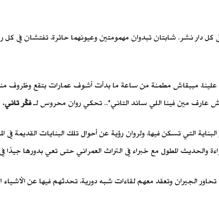
في كل دار نشر. شابتان تبدوان مهمومتين وعيونهما حائرة، تفتشان في كل ر
ف علينا، مببقاش مطمنة من ساعة ما بدأت أشوف عمارات بتقع وظروف مناخ
حدش عارف مين فينا اللي ساند التاني".. تحكي روان محروس لـ
فكّر تاني.
 في انهيار البناية التي تسكن فيها، ولروان رؤية عن أحوال تلك البنايات القديم
ة والحديث المطول مع خبراء في التراث العمراني حتى تعي بدورها جيدًا في
 تحاور الجيران وتعقد معهم لقاءات شبه دورية، تحدثهم فيها عن الأشياء ا