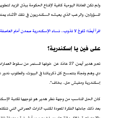
ولم تكن المعاناة اليومية كافية لإقناع الحكومة ببذل المزيد لتطو
المسؤولين، والرعب الذي يعيشه السكندريون في تلك الأثناء يمتد إل
اقرأ أيضًا: ثلوجٌ لا تذوب.. نساء الإسكندرية صمدن أمام العاصفة
على فين يا إسكندرية؟
تعبر هدير أيمن، 27 عامًا، عن خوفها المستمر من سقوط العمارات وتعرض مناطق تراثية هامة للانهيار فيما يفكر المسؤولون بمشروعات تخطيط الإسكندرية الجديدة، وتؤكد لـ
دي وهم وفجأة بتتمسح كل ذكرياتنا في البيوت، والمطلوب ندور 
إسكندرية ومفيش حل.. بخاف".
كان الحل المناسب من وجهة نظر هدير هو توجهها لمكتبة الإسكند
بعد ذلك جاءتها الفكرة للعودة لكتب التراث العمراني التي تتكل
والاجتماعية خلال مائة عام ومرفق به صور أرشيفية وحديثة تلقي