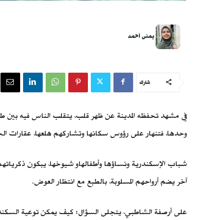
يمنى أحمد
شارك
في مشهد تحفظه المدينة عن ظهر قلب، يتقلب الناس فيه بين طرقها
وحدها، فتنهار على رؤوس سكانها وتشاركهم هلعها، عقارات الجم
شباب الإسكندرية ونساؤها وأطفالهاو شيوخها، يبكون ذكرياتهم 
آخر يضم أرواحهم المسلوبة، بالطبع مع انتظار العوض.
على أرصفة الشاطبي، يتجلى السؤال: كيف يمكن توعية السكندريين 