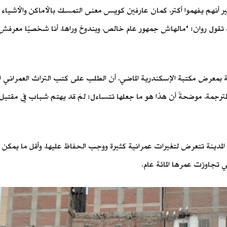
ر أنهم يفهموا أكتر، كمان عارفين كويس معنى التمسك بالأماكن والأشياء 
ادرًا، تقول روان: "مالهاش جمهور عام خالص، وبندوخ وراها، أنا شخصيًا م
بمعرض مكتبة الإسكندرية الماضي، أن الطلب على كتب التراث العمراني القدي
المترجمة، موضحةً أن هذا هو ما جعلها تتساءل: لمَ قد يهتم شباب في 
المدينة تتعرض لتغيرات عمرانية كثيرة ووجب الحفاظ عليها، وأقل ما يمكن
تي تجاوزت عمرها المائة عام.