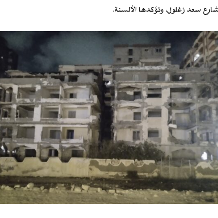
ارع سعد زغلول، وتؤكدها الألسنة.