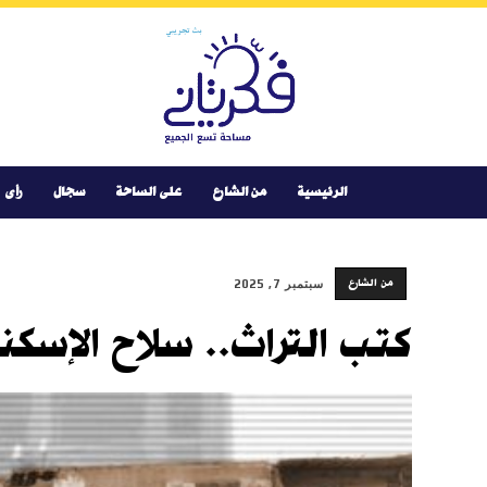
Youtube
Facebook
Instagram
Twitter
فكر
تانى
الرئيسية
من الشارع
على الساحة
سجال
رأى
من الشارع
سبتمبر 7, 2025
كتب التراث.. سلاح الإسكند