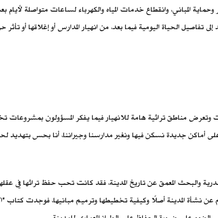
ير وحماية المباني، وانقطاع خدمات المياه والكهرباء لساعات متواصلة لأيام 
ى تفاصيل الحياة اليومية فيما بعد، من انهيار المدارس أو إغلاقها أو تأثر ح
على أماكن جديدة نسكن فيها ونغير مدارسنا وجيراننا، أنا بحس بتهديد ل
رية والبحث المعمق عن تاريخ المدينة، فقد كانت تحب حفظ تراثها في عقله
م عن نشأة المدينة أصلًا وكيفية تخطيطها وترميم مبانيها، فوجدت كتاب "ال
 الضوء على ضرورة الحفاظ على الطراز المعماري للمدينة.