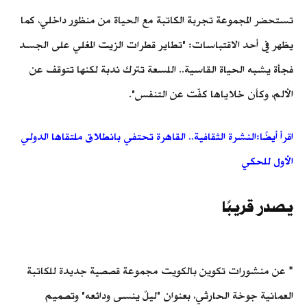
تستحضر المجموعة تجربة الكاتبة مع الحياة من منظور داخلي، كما
يظهر في أحد الاقتباسات: "تطاير قطرات الزيت المغلي على الجسد
فجأة يشبه الحياة القاسية.. اللسعة تترك ندبة لكنها تتوقف عن
الألم، وكأن خلاياها كفّت عن التنفس".
اقرأ أيضًا:
النشرة الثقافية.. القاهرة تحتفي بانطلاق ملتقاها الدولي
الأول للحكي
يصدر قريبًا
* عن منشورات تكوين بالكويت مجموعة قصصية جديدة للكاتبة
العمانية جوخة الحارثي، بعنوان "ليلٌ ينسى ودائعه" وتصميم