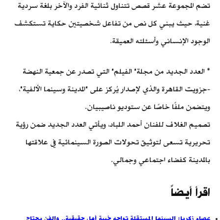
تضم المجموعة عشر قصص تتناول ثنائية الفرد والآخر بلغة سردية
غنية، حيث يبني كل نص من تفاعل شخصيتين حكاية تستكشف
الوجود الإنساني وأسئلته العميقة.
* العدد الجديد من مجلة" الفيلم" التي تصدر عن جمعية النهضة
-جزويت القاهرة والذي لإصدار يُركز على "المدينة وسينما الألفية"،
ويتضمن ملفًا خاصًا عن ستوديو ناصيبيان.
تصميم الغلاف للفنان أحمد اللباد، ويأتي العدد الجديد ضمن رؤية
تحريرية تسعى لتوثيق تحولات الصورة السينمائية في علاقتها
بالمدينة كفضاء اجتماعي وجمالي.
اقرأ أيضاً
عصام زكريا: السينما المستقلة تواجه خيبة أمل حقيقية.. والفن يحتاج