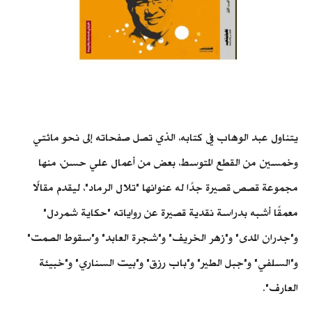
يتناول عبد الوهاب في كتابه، الذي تصل صفحاته إلى نحو مائتي
وخمسين من القطع المتوسط، بعض من أعمال علي حسن، منها
مجموعة قصص قصيرة جدًا له عنوانها "تلال الرماد"، ليقدم مقالًا
معمقًا أشبه بدراسة نقدية قصيرة عن رواياته "حكاية شمردل"
و"جدران المدى" و"زهر الخريف" و"شجرة العابد" و"سقوط الصمت"
و"السلفي" و"جبل الطير" و"باب رزق" و"بيت السناري" و"خبيئة
العارف".