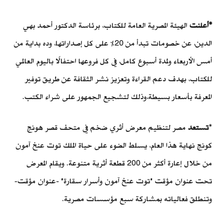
*
أعلنت
الهيئة المصرية العامة للكتاب، برئاسة الدكتور أحمد بهي
الدين، عن خصومات تبدأ من 20% على كل إصداراتها، وده بداية من
أمس الأربعاء ولمدة أسبوع كامل، في كل فروعها احتفالًا باليوم العالمي
للكتاب، بهدف دعم القراءة وتعزيز نشر الثقافة عن طريق توفير
المعرفة بأسعار بسيطة،وذلك لتشجيع الجمهور على شراء الكتب.
*
تستعد
مصر لتنظيم معرض أثري ضخم في متحف قصر هونج
كونج نهاية هذا العام، يسلط الضوء على حياة الملك توت عنخ آمون
من خلال إعارة أكثر من 200 قطعة أثرية متنوعة. ويقام المعرض
تحت عنوان مؤقت "توت عنخ آمون وأسرار سقارة" -عنوان مؤقت-
وتنطلق فعالياته بمشاركة سبع مؤسسات مصرية.