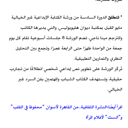
*
تنطلق
الدورة السادسة من ورشة الكتابة الإبداعية غير الخيالية
مايو المقبل، بمكتبة ديوان هليوبوليس، والتي يديرها الكاتب
والمترجم مينا ناجي، تضم الورشة 8 جلسات أسبوعية تقام كل يوم
جمعة من الواحدة ظهرًا حتى الرابعة عصرًا، وتجمع بين التحليل
النظري والتمارين التطبيقية.
تُركّز الورشة على تطوير نص إبداعي شخصي انطلاقًا من تجارب
حقيقية، وتستهدف الكتّاب الشباب والمهتمين بفن السرد غير
الخيالي.
اقرأ أيضًا:النشرة الثقافية..من القاهرة لأسوان “محفوظ في القلب”
و”الست” لأفلام المرأة