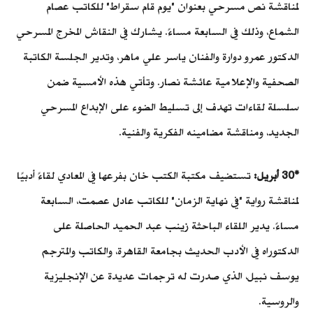
لمناقشة نص مسرحي بعنوان
"يوم قام سقراط" للكاتب عصام
الشماع، وذلك في السابعة مساءً. يشارك في النقاش المخرج المسرحي
الدكتور عمرو دوارة والفنان ياسر علي ماهر، وتدير الجلسة الكاتبة
الصحفية والإعلامية عائشة نصار. وتأتي هذه الأمسية ضمن
سلسلة لقاءات تهدف إلى تسليط الضوء على الإبداع المسرحي
الجديد، ومناقشة مضامينه الفكرية والفنية.
*30 أبريل:
تستضيف مكتبة الكتب خان بفرعها في المعادي لقاءً أدبيًا
لمناقشة رواية
"في نهاية الزمان" للكاتب عادل عصمت، السابعة
مساءً. يدير اللقاء الباحثة زينب عبد الحميد الحاصلة على
الدكتوراه في الأدب الحديث بجامعة القاهرة، والكاتب والمترجم
يوسف نبيل، الذي صدرت له ترجمات عديدة عن الإنجليزية
والروسية.