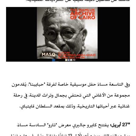
وفي التاسعة مساءً حفل موسيقية خاصة لفرقة "حبايبنا"، يُقدمون
مجموعة من الأغاني التي تحتفي بجمال وتراث المدينة، في رحلة
غنائية عبر أحيائها التاريخية، وذلك بمقعد السلطان قايتباي.
*27 أبريل:
يفتتح كايرو جاليري معرض "تارو" السادسة مساءً،
بمقره بالزمالك، ويضم أعمالًا لـ 13 فنانًا وفنانة، ويُشرف عليه فنيًا