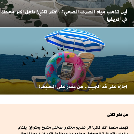
أين تذهب مياه الصرف الصحي؟.. "فكر تاني" داخل أكبر محطة
في إفريقيا
إجازة على قد الجيب.. من يقدر على المصيف؟
عن فكر تانى
تهدف منصة "فكر تاني" إلى تقديم محتوى صحفي متنوع ومتوازن، يلتزم
بالمعايير الأخلاقية للصحافة، ويعتمد مبادئ حقوق الإنسان كبوصلة لصك