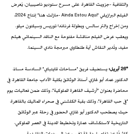
والثقافية -جزويت القاهرة، على مسرح ستوديو ناصيبيان، يُعرض
الفيلم البرازيلي "Ainda Estou Aqui -مازلت هنا" إنتاج 2024،
ومن إخراج والتر سالس، وبطولة فرناندا توريس وسيلتون ميلو.
ويعقب عرض الفيلم مناقشة مفتوحة مع الناقد السينمائي هيثم
مفيد، وتُدير النقاش آية طنطاوي مبرمجة نادي السينما.
*26 أبريل:
يستضيف فريق "مساحات قايتباي" السادسة مساءً،
الدكتور عماد أبو غازي أستاذ الوثائق بكلية الآداب جامعة القاهرة، في
محاضرة بعنوان "أرشيف القاهرة المملوكية"، وذلك ضمن فعاليات يوم
"في حب القاهرة"، وذلك بقبة الكلشني في صحراء المماليك بالقاهرة،
حيث يصطحب الدكتور أبو غازي الحضور في رحلة عبر الوثائق
التاريخية لاستكشاف عمارة وتخطيط المدينة في العصر المملوكي،
كاشفًا عن تفاصيل دقيقة تغيب عن السرديات التقليدية.