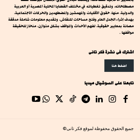
مصطلحاته، وتدقيق تغطياته في مختلف القضايا المحلية المصرية أو العربية
والدولية، منها، حقوق الأقليات والمهمشين والمضطهدين والحركات الاجتماعية،
بهدف إثراء الجدل العام وفتح مساحات للنقاش، وتقديم معلومات شاملة مدققة
مصانة بمعايير حقوقية، لفهم الأحداث والمواقف بشكل متوازن، منحاز للحقيقة
مواقفها .
اشترك فى نشرة فكر تانى
اضغط هنا
تابعنا على السوشيال ميديا
جميع الحقوق محفوظة لموقع فكر تانى©