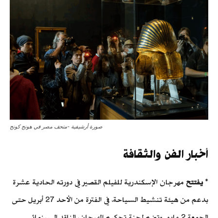
صورة أرشيفية -متحف مصر في هونج كونج
أخبار الفن والثقافة
*
يفتتح
مهرجان الإسكندرية للفيلم القصير في دورته الحادية عشرة
بدعم من هيئة تنشيط السياحة، في الفترة من الأحد 27 أبريل حتى
الجمعة 2 مايو. وتضم لجنة تحكيم المهرجان، الناقد السينمائي