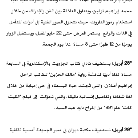
محمد إبراهيم توفيق، ويتناول العلاقة بين الفن والإدراك من خلال
استخدام رموز التاروت، حيث تتحول الصور الفنية إلى أدوات للتأمل
في الذات والواقع. يستمر المعرض حتى 22 مايو المقبل، ويستقبل الزوار
يوميًا من 12 ظهرًا حتى 8 مساءً، عدا يوم الجمعة.
*28 أبريل:
يستضيف نادي كتاب الجزويت بالإسكندرية في السابعة
مساءً، لقاءً أدبيًا لمناقشة رواية "مالك الحزين" للكاتب الراحل
إبراهيم أصلان، والتي تُجسّد حياة البسطاء في حي إمبابة من خلال
لغة شفافة وتفاصيل إنسانية دقيقة. والتي تحوّلت إلى فيلم "الكيت
كات" عام 1991 من إخراج داود عبد السيد.
*29 أبريل:
تستضيف مكتبة ديوان في مصر الجديدة، أمسية ثقافية