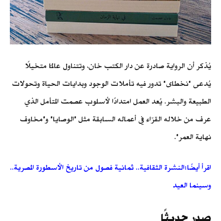
يُذكر أن الرواية صادرة عن دار الكتب خان، وتتناول عالمًا متخيلًا
يُدعى "نخطاى" تدور فيه تأملات الوجود وبدايات الحياة وتحولات
الطبيعة والبشر. يُعد العمل امتدادًا لأسلوب عصمت المتأمل الذي
عرف من خلاله القرّاء في أعماله السابقة مثل "الوصايا" و"مخاوف
نهاية العمر".
اقرأ أيضًا:النشرة الثقافية.. ثمانية فصول من تاريخ الأسطورة المصرية..
وسينما العيد
صدر حديثًا