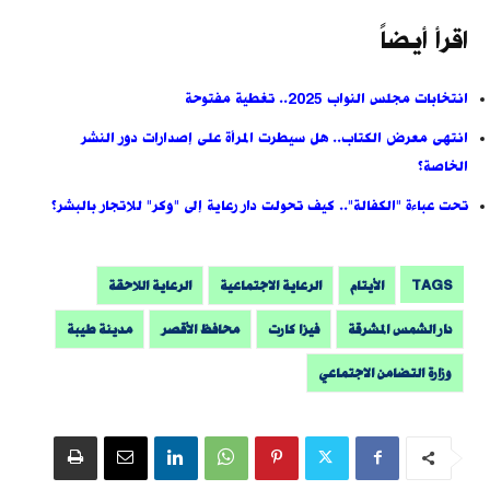
اقرأ أيضاً
انتخابات مجلس النواب 2025.. تغطية مفتوحة
انتهى معرض الكتاب.. هل سيطرت المرأة على إصدارات دور النشر
الخاصة؟
تحت عباءة "الكفالة".. كيف تحولت دار رعاية إلى "وكر" للاتجار بالبشر؟
TAGS
الأيتام
الرعاية الاجتماعية
الرعاية اللاحقة
دار الشمس المشرقة
فيزا كارت
محافظ الأقصر
مدينة طيبة
وزارة التضامن الاجتماعي