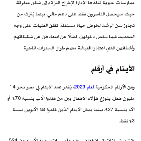
ممارسات جبرية تنفذها الإدارة لإخراج النزلاء إلى شقق متفرقة،
حيث سيحصل القاصرون فقط على دعم مالي، بينما يُترك من
تجاوز سن الرشد لخوض حياة مستقلة، تقلق الفتيات على وجه
التحديد، فيما يخص دخولهن، فضلًا عن ابتعادهن عن شقيقاتهم
وأشقائهن الذي اعتادوا المعيشة معهم طوال السنوات الماضية.
الأيتام في أرقام
وفق الأرقام الحكومية
لعام 2023
، يُقدر عدد الأيتام في مصر نحو 1.4
مليون طفل. يتوزع هؤلاء الأطفال بين من فقدوا الأب بنسبة 70%، أو
الأم بنسبة 27%، بينما يمثل الأيتام الذين فقدوا كلا الأبوين نسبة
3% فقط.
وتشير البيانات إلى انخفاض عدد مؤسسات رعاية الأيتام من 524