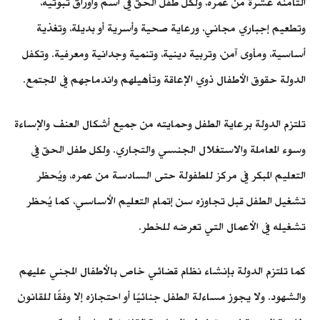
الثامنة عشرة من عمره، ولكل طفل الحق في اسم وأوراق ثبوتية،
وتطعيم إجباري مجاني، ورعاية صحية وأسرية أو بديلة، وتغذية
أساسية، ومأوى آمن، وتربية دينية، وتنمية وجدانية ومعرفية. وتكفل
الدولة حقوق الأطفال ذوي الإعاقة وتأهيلهم واندماجهم في المجتمع.
تلتزم الدولة برعاية الطفل وحمايته من جميع أشكال العنف والإساءة
وسوء المعاملة والاستغلال الجنسي والتجاري. ولكل طفل الحق في
التعليم المبكر في مركز للطفولة حتى السادسة من عمره، ويُحظر
تشغيل الطفل قبل تجاوزه سن إتمام التعليم الأساسي، كما يُحظر
تشغيله في الأعمال التي تعرضه للخطر.
كما تلتزم الدولة بإنشاء نظام قضائي خاص بالأطفال المجني عليهم
والشهود. ولا يجوز مساءلة الطفل جنائيًا أو احتجازه إلا وفقًا للقانون