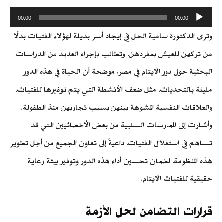
م
00:00
00:00
ش
وترى الدكتورة سامية الحل في إيجاد أسر بديلة لهؤلاء الفتيات بدلًا
غ
ل
من تركهن للعيش بمفردهن، وتطالب بإجراء العديد من الدراسات
ا
البحثية حول دور الأيتام في مصر، موضحة أن الحياة في هذه الدور
ل
مليئة بالتحديات، مثل ضعف الأنشطة التي يتم توفيرها للفتيات،
ص
و
والعلاقات النفسية المشوهة بينهن بسبب تجاربهن منذ الطفولة.
ت
وأشارت إلى الممارسات السلبية من بعض الأخصائيين التي قد
تساهم في استغلال الفتيات، داعيةً إلى تعاون الجميع من أجل تطوير
هذه المنظومة، لضمان تحسين أداء هذه الدور وتوفير بيئة رعاية
حقيقية للفتيات الأيتام.
قرارات التضامن لحل الأزمة