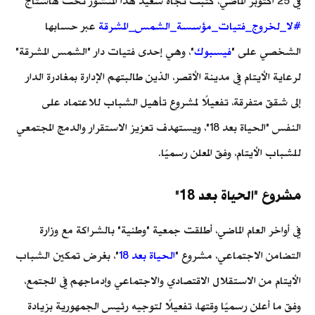
في 25 أكتوبر الماضي، كتبت نجاة سعيد هذا المنشور تحت هاشتاج
#لا_لخروج_فتيات_مؤسسة_الشمس_المشرقة
عبر حسابها
الشخصي على "
فيسبوك
"، وهي إحدى فتيات دار "الشمس المشرقة"
لرعاية الأيتام في مدينة الأقصر، الذين طالبتهم الإدارة بمغادرة الدار
إلى شقق متفرقة، تفعيلًا لمشروع تأهيل الشباب للاعتماد على
النفس "الحياة بعد 18"، ويستهدف تعزيز الاستقرار والدمج المجتمعي
للشباب الأيتام، وفق المعلن رسميًا.
مشروع "الحياة بعد 18"
في أواخر العام الماضي، أطلقت جمعية "وطنية" بالشراكة مع وزارة
التضامن الاجتماعي، مشروع "
الحياة بعد 18
"، بغرض تمكين الشباب
الأيتام من الاستقلال الاقتصادي والاجتماعي وإدماجهم في المجتمع،
وفق ما أعلن رسميًا وقتها، تفعيلًا لتوجيه رئيس الجمهورية بزيادة