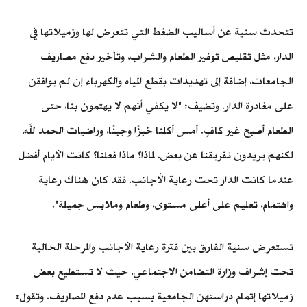
تتحدث سنية عن أساليب الضغط التي تتعرض لها وزميلاتها في
الدار، مثل تقليص توفير الطعام والشراب، وتأخير دفع مصاريف
الجامعات، إضافة إلى تهديدات بقطع المياه والكهرباء إن لم يوافقن
على مغادرة الدار. وتضيف: "لا يكفي أنهم لا يهتمون بنا، حتى
الطعام أصبح غير كافٍ. أمس أكلنا خبزًا وجبنًا، وراضيات الحمد لله،
لكنهم يريدون تفريقنا عن بعض. لماذا؟ ماذا فعلنا؟ كانت الأيام أفضل
عندما كانت الدار تحت رعاية الأجانب، فقد كان هناك رعاية
واهتمام، تعليم على أعلى مستوى، وطعام وملابس جميلة".
تستعرض سنية الفارق بين فترة رعاية الأجانب والمرحلة الحالية
تحت إشراف وزارة التضامن الاجتماعي، حيث لا تستطيع بعض
زميلاتها إتمام دراستهن الجامعية بسبب عدم دفع المصاريف. وتقول: