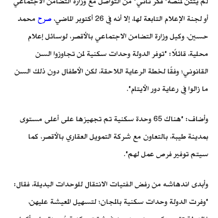
لم يتثن لمنصة" فكّر تاني" من التواصل مع وزارة التضامن الاجتماعي
أو لجنة الإعلام التابعة لها، إلا أنه في 26 أكتوبر الماضي،
صرح
محمد
حسين، وكيل وزارة التضامن الاجتماعي بالأقصر، لوسائل إعلام
محلية، قائلًا: "توفر الدولة وحدات سكنية لمن تجاوزوا السن
القانوني؛ وفقًا لخطة الرعاية اللاحقة، لكن الأطفال دون ذلك السن
ما زالوا في رعاية دور الأيتام".
وأضاف: "هناك 65 وحدة سكنية تم تجهيزها على أعلى مستوى
بمدينة طيبة، بالتعاون مع شركة التمويل العقاري بالأقصر، كما
سيتم توفير فرص عمل لهم".
وأبدى اندهاشه من رفض الفتيات الانتقال للوحدات البديلة، فقال:
"وفرت الدولة وحدات سكنية بالمجان؛ لتسهيل المعيشة عليهن،