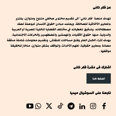
عن فكر تانى
تهدف منصة "فكر تاني" إلى تقديم محتوى صحفي متنوع ومتوازن، يلتزم
بالمعايير الأخلاقية للصحافة، ويعتمد مبادئ حقوق الإنسان كبوصلة لصك
مصطلحاته، وتدقيق تغطياته في مختلف القضايا المحلية المصرية أو العربية
والدولية، منها، حقوق الأقليات والمهمشين والمضطهدين والحركات الاجتماعية،
بهدف إثراء الجدل العام وفتح مساحات للنقاش، وتقديم معلومات شاملة مدققة
مصانة بمعايير حقوقية، لفهم الأحداث والمواقف بشكل متوازن، منحاز للحقيقة
مواقفها .
اشترك فى نشرة فكر تانى
اضغط هنا
تابعنا على السوشيال ميديا