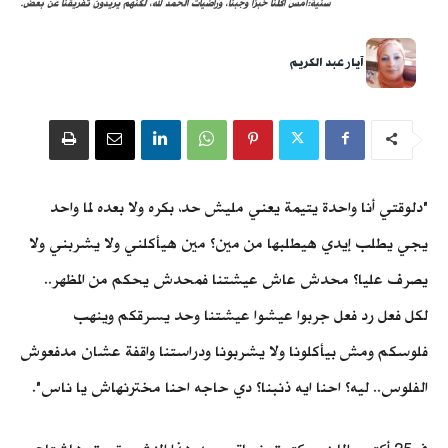
سنية:أمس أكلنا خبزًا وجبنًا، وراضيات الحمد لله، لكنهم يريدون تفريقنا عن بعض.
آيار عبد الكريم
"دلوقتي أنا واحدة يتيمة يعني مليش حد، بكره ولا بعده لما واحد
يجي يطلب إيدي هيطلبها من مين؟ مين هيأكلني ولا يشربني ولا
يصرف عليا؟ محدش عاش عيشتنا فمحدش يحكم من المظهر..
لكل فعل رد فعل جربوا عيشوا عيشتنا وحد يسرقكم وينهب
فلوسكم ومش بيأكلونا ولا يشربونا ودراستنا واقفة عشان مدفعوش
الفلوس.. ليه؟ احنا ايه ذنبنا؟ دي حاجه احنا مخترنهاش يا ناس".