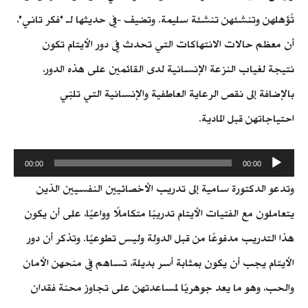
تُؤهلهن وتنشئهن تنشئة سليمة. وتضيف -في حديثها لـ "فكر تاني"،
أن معظم حالات الانتهاكات التي تحدث في دور الأيتام تكون
نتيجة لغياب النزعة الإنسانية لدى القائمين على هذه الدور،
بالإضافة إلى نقص الرعاية العاطفية والإنسانية التي تلبّي
احتياجاتهن قبل المادية.
م
00:00
00:00
ش
وتدعو الدكتورة سامية إلى تدريب الأخصائيين النفسيين الذين
غ
ل
يتعاملون مع الفتيات الأيتام تدريبًا متكاملًا وواعيًا، على أن يكون
ا
هذا التدريب مدفوعًا من قبل الدولة وليس تطوعيًا. وتذكر أن دور
ل
الأيتام يجب أن يكون بمثابة أسر بديلة، تساهم في منحهن الأمان
ص
و
والحب، وهو ما يعد جوهريًا لمساعدتهن على تجاوز محنة فقدان
ت