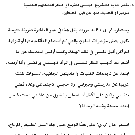
بغض شديد للتشريح الجنسي للفرد أو النظر لأعضائهم الجنسية
بتركيز أو الحديث عنها من قبل المحيطين.
يستطرد "م. ي": "لقد مررت بكل هذا في عمر العاشرة تقريبًا، نتيجة
ظهور بعض مؤشرات البلوغ، والتي لم أستطع التأقلم معها أو قبولها.
لم أكن أقبل نفسي في تلك الهيئة، وكنت أرفض الحديث عن ما
أشعر به. أتجنب النظر لنفسي في المرأة، فجسدي يرفضني وأنا أرفضه.
ابتعد عن تجمعات الفتيات وأحاديثهن الجانبية. لسنوات كنت
غريبًا عن مدرستي وجيراني. زاد خجلي الاجتماعي وعدم ثقتي
بنفسي ولكن على الأقل أنا أحظى بالقبول من عائلتي تحت شعار
(بنتنا جدعة وشبه الرجالة)".
استمر حال "م. ي" على هذا الوضع حتى جاء السن الطبيعي للزواج،