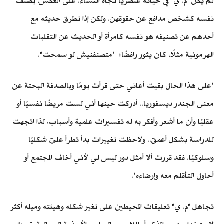
لم يكن "م. ي" في حياته عنصريًا تجاه النساء. على العكس، يصنف
نفسه كشخص مدافع عن حقوقهن. ولكن إذا تطرق حديثه مع
أحدهم عن تصنيفه هو نفسه كامرأة أو الحديث عن التقلبات
الهرمونية مثلًا، كان يثور رافضًا: "متصنفنيش لو سمحت".
"على هذا الحال بقيت أعاني حتى قرأت يومًا وبالصدفة البحتة عن
معنى الجندر ديسفوريا.. أدركت حينها أني لست مريضًا نفسيًا أو
عقليًا وأن ما أشعر وأفكر به له تفسيرات علمية وأسباب، لذا اتجهت
للدراسة بشكل أعمق.. ولاحظت تغييرات بدأ تطرأ عليٓ شكليًا
وسلوكيًا. فقد قررت ألا أمثل دور ليس لي لأني أخاف المجتمع أو
أحاول التأقلم معه وإرضاءه".
تجاهل "م. ي" تعليقات المحيطين على تغير شكله وهيئته وميله أكثر