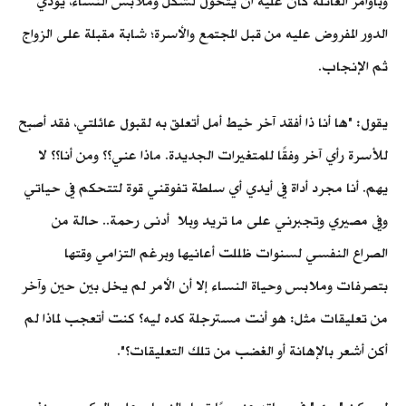
وبأوامر العائلة كان عليه أن يتحول لشكل وملابس النساء، يؤدي
الدور المفروض عليه من قبل المجتمع والأسرة؛ شابة مقبلة على الزواج
ثم الإنجاب.
يقول: "ها أنا ذا أفقد آخر خيط أمل أتعلق به لقبول عائلتي، فقد أصبح
للأسرة رأي آخر وفقًا للمتغيرات الجديدة. ماذا عني؟؟ ومن أنا؟؟ لا
يهم. أنا مجرد أداة في أيدي أي سلطة تفوقني قوة لتتحكم في حياتي
وفي مصيري وتجبرني على ما تريد وبلا أدنى رحمة.. حالة من
الصراع النفسي لسنوات ظللت أعانيها وبرغم التزامي وقتها
بتصرفات وملابس وحياة النساء إلا أن الأمر لم يخل بين حين وآخر
من تعليقات مثل: هو أنت مسترجلة كده ليه؟ كنت أتعجب لماذا لم
أكن أشعر بالإهانة أو الغضب من تلك التعليقات؟".