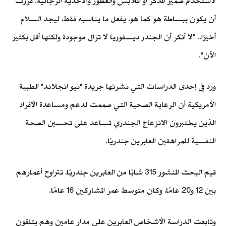
لاستخدام ضمير المذكر أو الملابس والعطور والأحذية الرجالية. قررت
أن يكون ببساطة هو كما هو، يفعل ما يناسبه فقط، ليجد السلام
أخيرًا.. "لا أنكر أن الجندر ديسفوريا لا تزال موجودة ولكنها أقل بكثير
الآن".
ورد في إحدى الدراسات التي نشرتها جريدة "نيو انجلاند" الطبية
الأمريكية أن الرعاية الصحية التي صممت لدعم ومساعدة الأفراد
الذين يختبرون الانزعاج الجندري تساعد على تحسين الصحة
النفسية للمراهقين العابرين جندريًا.
قيم البحث المنشور 315 شابًا من العابرين جندريًا، تتراوح أعمارهم
بين 12 و20 عامًا، وكان متوسط عمر المشاركين 16 عامًا.
وتابعت الدراسة الأشخاص العابرين على مدار عامين وهم يتلقون