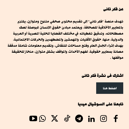
عن فكر تانى
تهدف منصة "فكر تاني" إلى تقديم محتوى صحفي متنوع ومتوازن، يلتزم
بالمعايير الأخلاقية للصحافة، ويعتمد مبادئ حقوق الإنسان كبوصلة لصك
مصطلحاته، وتدقيق تغطياته في مختلف القضايا المحلية المصرية أو العربية
والدولية، منها، حقوق الأقليات والمهمشين والمضطهدين والحركات الاجتماعية،
بهدف إثراء الجدل العام وفتح مساحات للنقاش، وتقديم معلومات شاملة مدققة
مصانة بمعايير حقوقية، لفهم الأحداث والمواقف بشكل متوازن، منحاز للحقيقة
مواقفها .
اشترك فى نشرة فكر تانى
اضغط هنا
تابعنا على السوشيال ميديا