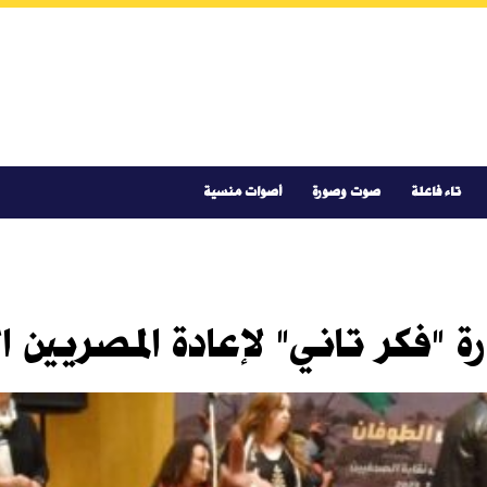
تاء فاعلة
صوت وصورة
أصوات منسية
"فكر تاني" لإعادة المصريين ال