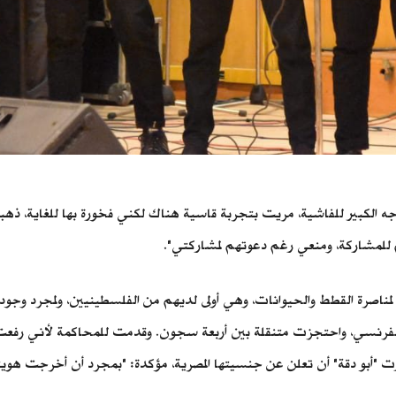
لوجه الكبير للفاشية، مريت بتجربة قاسية هناك لكني فخورة بها للغاية، ذ
م للمشاركة، ومنعي رغم دعوتهم لمشاركتي".
 لمناصرة القطط والحيوانات، وهي أولى لديهم من الفلسطينيين، ولمجرد وج
الفرنسي، واحتجزت متنقلة بين أربعة سجون. وقدمت للمحاكمة لأني رفعت
"أبو دقة" أن تعلن عن جنسيتها المصرية، مؤكدة: "بمجرد أن أخرجت هويتي