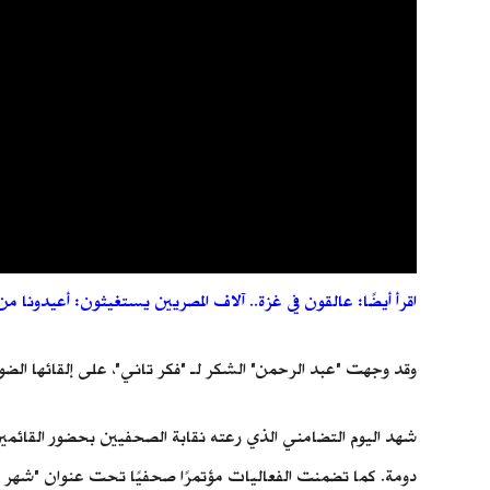
اقرأ أيضًا: عالقون في غزة.. آلاف المصريين يستغيثون: أعيدونا م
وقد وجهت "عبد الرحمن" الشكر لـ "فكر تاني"، على إلقائها الض
شهد اليوم التضامني الذي رعته نقابة الصحفيين بحضور القائم
دومة. كما تضمنت الفعاليات مؤتمرًا صحفيًا تحت عنوان "شهر ع