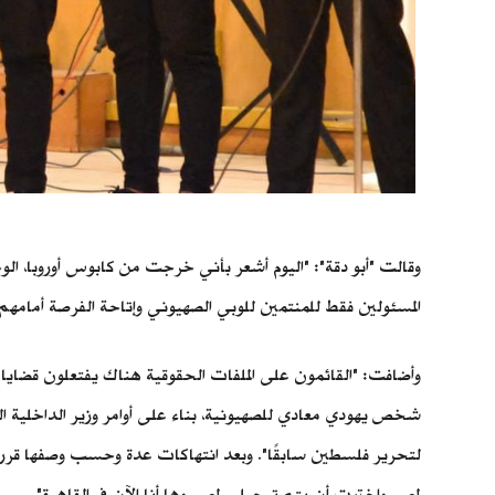
وقالت "أبو دقة": "اليوم أشعر بأني خرجت من كابوس أوروبا، ا
المسئولين فقط للمنتمين للوبي الصهيوني وإتاحة الفرصة أمامه
وأضافت: "القائمون على الملفات الحقوقية هناك يفتعلون قضايا
شخص يهودي معادي للصهيونية، بناء على أوامر وزير الداخلية 
لتحرير فلسطين سابقًا". وبعد انتهاكات عدة وحسب وصفها قررت 
لمصر، واخترت أن يتم ترحيلي لمصر، وها أنا الآن في القاهرة".