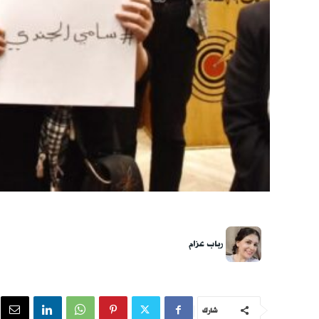
رباب عزام
شارك