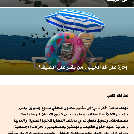
إجازة على قد الجيب.. من يقدر على المصيف؟
عن فكر تانى
تهدف منصة "فكر تاني" إلى تقديم محتوى صحفي متنوع ومتوازن، يلتزم
بالمعايير الأخلاقية للصحافة، ويعتمد مبادئ حقوق الإنسان كبوصلة لصك
مصطلحاته، وتدقيق تغطياته في مختلف القضايا المحلية المصرية أو العربية
والدولية، منها، حقوق الأقليات والمهمشين والمضطهدين والحركات الاجتماعية،
بهدف إثراء الجدل العام وفتح مساحات للنقاش، وتقديم معلومات شاملة مدققة