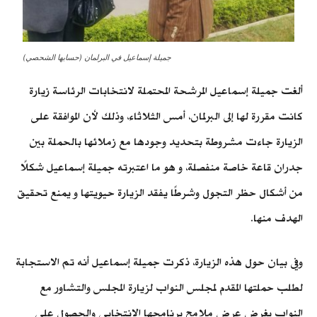
جميلة إسماعيل في البرلمان (حسابها الشحصي)
ألغت جميلة إسماعيل المرشحة المحتملة لانتخابات الرئاسة زيارة
كانت مقررة لها إلى البرلمان، أمس الثلاثاء، وذلك لأن الموافقة على
الزيارة جاءت مشروطة بتحديد وجودها مع زملائها بالحملة بين
جدران قاعة خاصة منفصلة، و هو ما اعتبرته جميلة إسماعيل شكلًا
من أشكال حظر التجول وشرطًا يفقد الزيارة حيويتها و يمنع تحقيق
الهدف منها.
وفي بيان حول هذه الزيارة، ذكرت جميلة إسماعيل أنه تم الاستجابة
لطلب حملتها المقدم لمجلس النواب لزيارة المجلس والتشاور مع
النواب بغرض عرض ملامح برنامجها الانتخابي والحصول على