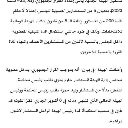
تشكيل الهيئة الجديد يأتي إعمالًا للقرار الجمهوري رقم (426 لسنة
2023)، بتعيين 5 من المستشارين لعضوية المجلس، إعمالا لأحكام
المادة 209 من الدستور، والمادة الـ 5 من قانون إنشاء الهيئة الوطنية
للانتخابات، وذلك في ضوء حالتي استكمال المدة المتبقية للعضوية
داخل المجلس بالنسبة لاثنين من المستشارين الأعضاء، وانتهاء المدة
المقررة بالنسبة للآخرين.
وأضافت الهيئة -في بيان- أنه بموجب القرار الجمهوري، يدخل عضوية
مجلس إدارة الهيئة المستشار حازم بدوي نائب رئيس محكمة
النقض، بدلًا من المستشار وليد حمزة نائب رئيس المحكمة ورئيس
الهيئة الحالي الذي تنتهي مدته في 8 أكتوبر الجاري، نظرًا لكونه قد
عُين في منصبه استكمالًا لمدة رئيس الهيئة الراحل المستشار لاشين
إبراهيم.