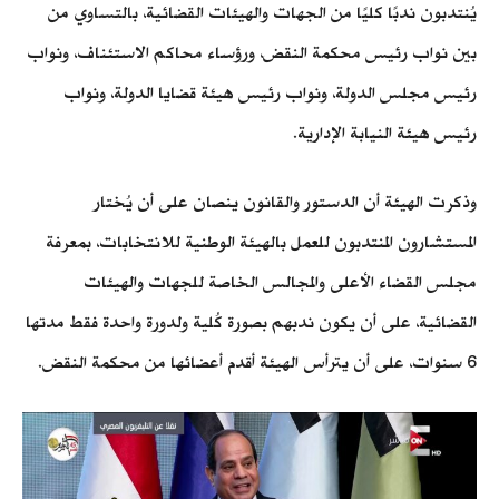
يُنتدبون ندبًا كليًا من الجهات والهيئات القضائية، بالتساوي من
بين نواب رئيس محكمة النقض، ورؤساء محاكم الاستئناف، ونواب
رئيس مجلس الدولة، ونواب رئيس هيئة قضايا الدولة، ونواب
رئيس هيئة النيابة الإدارية.
وذكرت الهيئة أن الدستور والقانون ينصان على أن يُختار
المستشارون المنتدبون للعمل بالهيئة الوطنية للانتخابات، بمعرفة
مجلس القضاء الأعلى والمجالس الخاصة للجهات والهيئات
القضائية، على أن يكون ندبهم بصورة كُلية ولدورة واحدة فقط مدتها
6 سنوات، على أن يترأس الهيئة أقدم أعضائها من محكمة النقض.