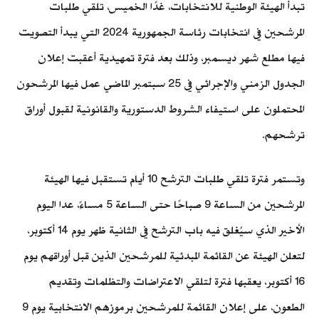
تبدأ الهيئة الوطنية للانتخابات، غدًا الخميس، تلقي طلبات
المرشحين في انتخابات رئاسة الجمهورية 2024 التي يبدأ التصويت
فيها مطلع شهر ديسمبر، وذلك بعد فترة تمهيدية أعقبت إعلان
الجدول الزمني والإجرائي في 25 سبتمبر الماضي عمل فيها المرشحون
المحتملون على استيفاء الشروط الدستورية والقانونية لقبول أوراق
ترشحهم.
وتستمر فترة تلقي طلبات الترشح 10 أيام تستقبل فيها الهيئة
المرشحين من الساعة 9 صباحًا حتى الساعة 5 مساءً، عدا اليوم
الأخير الذي سيُغلق فيه باب الترشح في الثانية ظهر يوم 14 أكتوبر،
لتعلن الهيئة عن القائمة المبدئية للمرشحين الذين قبل أوراقهم يوم
16 أكتوبر، يعقبها فترة لتلقي الاعتراضات والتظلمات وتقديم
الطعون، على إعلان القائمة للمرشحين برموزهم الانتخابية يوم 9