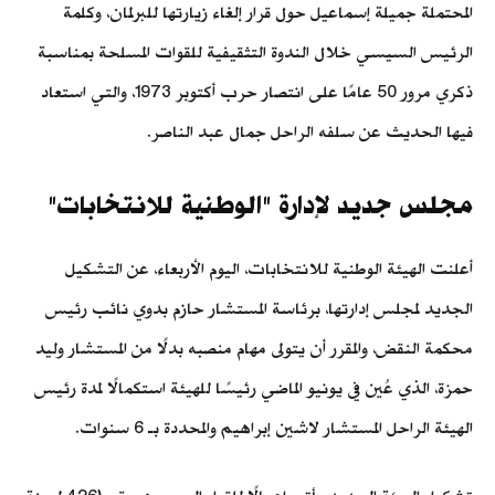
المحتملة جميلة إسماعيل حول قرار إلغاء زيارتها للبرلمان، وكلمة
الرئيس السيسي خلال الندوة التثقيفية للقوات المسلحة بمناسبة
ذكري مرور 50 عامًا على انتصار حرب أكتوبر 1973، والتي استعاد
فيها الحديث عن سلفه الراحل جمال عبد الناصر.
مجلس جديد لإدارة "الوطنية للانتخابات"
أعلنت الهيئة الوطنية للانتخابات، اليوم الأربعاء، عن التشكيل
الجديد لمجلس إدارتها، برئاسة المستشار حازم بدوي نائب رئيس
محكمة النقض، والمقرر أن يتولى مهام منصبه بدلًا من المستشار وليد
حمزة، الذي عُين في يونيو الماضي رئيسًا للهيئة استكمالًا لمدة رئيس
الهيئة الراحل المستشار لاشين إبراهيم والمحددة بـ 6 سنوات.