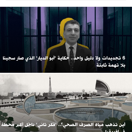
6 تجديدات ولا دليل واحد.. حكاية "أبو الديار" الذي صار سجينا
بلا تهمة ثابتة
أين تذهب مياه الصرف الصحي؟.. "فكر تاني" داخل أكبر محطة
في إفريقيا