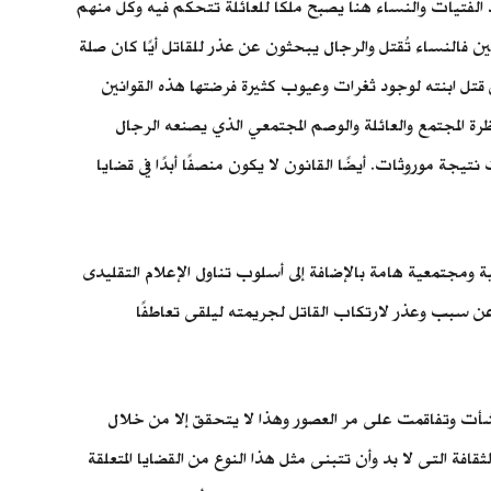
 الفتيات والنساء هنا يصبح ملكا للعائلة تتحكم فيه وكل منهم
ن فالنساء تُقتل والرجال يبحثون عن عذر للقاتل أيًا كان صلة
تل ابنته لوجود ثغرات وعيوب كثيرة فرضتها هذه القوانين
رة المجتمع والعائلة والوصم المجتمعي الذي يصنعه الرجال
جة موروثات. أيضًا القانون لا يكون منصفًا أبدًا في قضايا
 ومجتمعية هامة بالإضافة إلى أسلوب تناول الإعلام التقليدى
عن سبب وعذر لارتكاب القاتل لجريمته ليلقى تعاطفًا
شأت وتفاقمت على مر العصور وهذا لا يتحقق إلا من خلال
فة التى لا بد وأن تتبنى مثل هذا النوع من القضايا المتعلقة