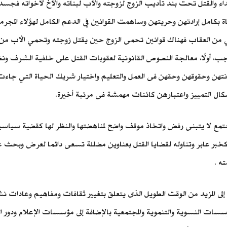
ء والقتل تحت بند تأديب الزوج لزوجته والأب لبناته والأخ لأخواته فجسد
بكامل إرادتهن وحريتهن وساهمت القوانين في الدعم الكامل لهؤلاء المجرمي
ي من العقاب فهناك قوانين تحمى الزوج حين يقتل زوجته وتحمي الأب من ق
يجب، أولًا، معالجة النصوص القانونية لعقوبات القتل على خلفية الشرف ونظ
هن وحقوقهن وحقهن فى العمل والتعليم واختيار شريك الحياة التي جاءت نتي
كال التمييز واعتبارهن كائنات مهمشة فى مرتبة أخيرة.
مجتمع لا يتبنى رفض واتخاذ موقف واضح لمناهضتها والنظر لها كقضية سياسية
ا كخبر عابر وتناوله لقضايا القتل بعناوين مضللة تسعى دائما لعرض وبحث 
ه .
ى المزيد من الوقت الطويل الذى يتعلق بتغيير ثقافات ومفاهيم وعادات ن
ات النسوية والتنموية والمجتمعية بالإضافة إلى مؤسسات الإعلام ودور الثقا