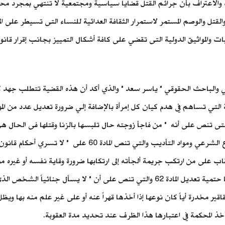
الاعتراف بأن جرائم القتل قضايا سياسية ومجتمعية لا تنتهي بمجرد محاول
لقتل والوصم المستمر لاستمرار الثقافة العدائية للنساء التى تسيطر على
يات والمواثيق الدولية التى تقضي على كافة أشكال التمييز بجانب إقرار قا
وني والباحث الحقوقي " ياسر سعد " والذي أكد أن هذه القضية تتطلب جهد ك
رية التي تساهم في هدم كيان كل إمرأة بالإضافة إلي ضرورة تعديل عدد من ال
على الزوج والتى تنص على أنه " من فاجأ زوجته حال تلبسها بالزنا وقتلها فى ال
المادتين 234 و236 من قانون العقوبات، بالإضافة إلي مواد الدفا
المادة 61 والتي تنص على " لا عقاب على من ارتكب جريمة ألجأته إلى ارتكابها ضرورة وقاي
يكن لإرادته دخل في حلوله ولا في قدرته منعه بطريقة أخرى". كما حتمية تعديل المادة 62
عقاقير مخدرة أياً كان نوعها إذا أخذها قهراً عنه أو على غير علم منه بها 
خذ المحكمة في اعتبارها هذا الظرف عند تحديد مدة العقوبة.