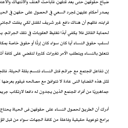
ضياع حقوقهن حتى بعد قتلهن، فأباحت العنف والانتهاك والاعتدا
يصدر أحكام عليهن لمجرد السعي في الحصول على حقهن في الحياة 
قرابته، فالمهم أن هناك دافع غير شريف للقتل لكي يفلت الجان
لحماية القاتل فلا يكفي أبدًا تغليظ العقوبات في تلك الجرائم. 
لسلب حقوق النساء أيا كان سواء كان إرثًا أو حقوق خاصة بمكانت
تتعلق بالنساء ويتطلب الأمر تغيرات كثيرة لتقضي على كافة أش
إن تفاعل المجتمع مع جرائم قتل النساء تتسم بقلة الحيلة. فال
لمثل هذه القضايا التى عادة لا تتوافق مع مصالحه فيقوم بعرضه
جماهيريًا من أفراد المجتمع الذين يجدون له دافعا لارتكاب جريمت
أدرك أن الطريق لحصول النساء على حقوقهن فى الحياة يحتاج إل
برامج توعوية حقيقية وفاعلة من كافة الجهات سواء من قبل المؤسس