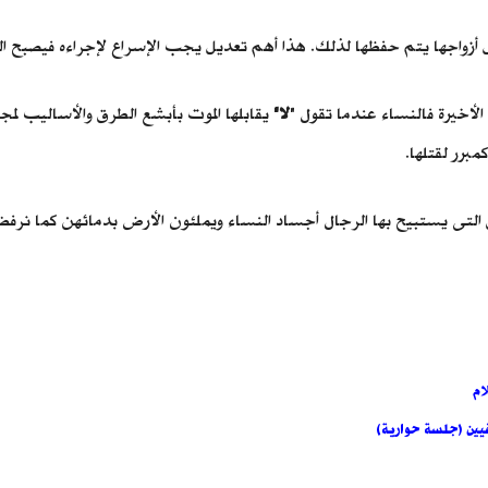
واجها يتم حفظها لذلك. هذا أهم تعديل يجب الإسراع لإجراءه فيصبح الض
لأخيرة فالنساء عندما تقول "
لا"
يقابلها الموت بأبشع الطرق والأساليب لمج
برر لقتلها.
 التى يستبيح بها الرجال أجساد النساء ويملئون الأرض بدمائهن كما نرف
ام