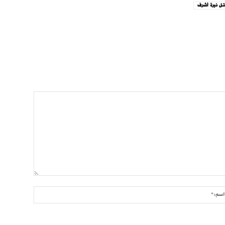
ل نيرة أشرف
اسم:*
وني:*