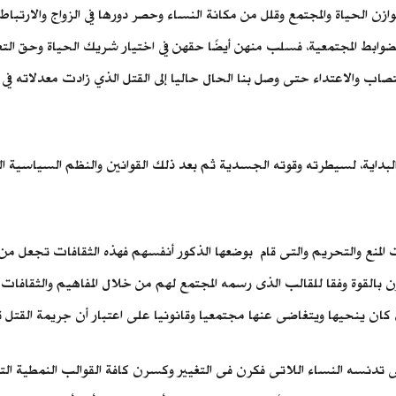
ن الحياة والمجتمع وقلل من مكانة النساء وحصر دورها في الزواج والارتباط وا
الضوابط المجتمعية، فسلب منهن أيضًا حقهن في اختيار شريك الحياة وحق ا
ب والاعتداء حتى وصل بنا الحال حاليا إلى القتل الذي زادت معدلاته في الآ
البداية، لسيطرته وقوته الجسدية ثم بعد ذلك القوانين والنظم السياسية 
منع والتحريم والتى قام بوضعها الذكور أنفسهم فهذه الثقافات تجعل من ال
ن بالقوة وفقا للقالب الذى رسمه المجتمع لهم من خلال المفاهيم والثقافا
لذي كان ينحيها ويتغاضى عنها مجتمعيا وقانونيا على اعتبار أن جريمة الق
نسه النساء اللاتى فكرن فى التغيير وكسرن كافة القوالب النمطية الت