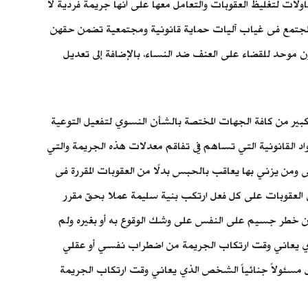
ات لتغليظ العقوبات والتعامل معها على أنها جريمة فردية لا
 المجتمع فى غياب آليات حماية قانونية ومجتمعية تضمن حقهن
نون موحد للقضاء على العنف ضد النساء، بالإضافة إلى تعديل
بير من كافة الجهات المختصة بالشأن النسوي لتفعيل التوعية
مواد القانونية التي تساهم في تفاقم معدلات هذه الجريمة والتي
حال هى ومن يزني بها يعاقب بالحبس بدلًا من العقوبات المقررة فى
ع الشرعي ومواد التأديب والتي تنص المادة 60 على " لا تسري أحكام قانون العقوبات على كل فعل ارتكب بنية سليمة عملا بحق مقرر
ة نفسه أو غيره من خطر جسيم على النفس على وشك الوقوع به أو بغيره ولم
 والتي تنص على أن " لا يسأل جنائياً الشخص الذي يعاني وقت ارتكاب الجريمة من اضطراب نفسي أو عقلي
ويظل مسئولاً جنائياً الشخص الذي يعاني وقت ارتكاب الجريمة