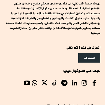
تهدف منصة "فكر تاني" إلى تقديم محتوى صحفي متنوع ومتوازن، يلتزم
بالمعايير الأخلاقية للصحافة، ويعتمد مبادئ حقوق الإنسان كبوصلة لصك
مصطلحاته، وتدقيق تغطياته في مختلف القضايا المحلية المصرية أو العربية
والدولية، منها، حقوق الأقليات والمهمشين والمضطهدين والحركات الاجتماعية،
بهدف إثراء الجدل العام وفتح مساحات للنقاش، وتقديم معلومات شاملة مدققة
مصانة بمعايير حقوقية، لفهم الأحداث والمواقف بشكل متوازن، منحاز للحقيقة
مواقفها .
اشترك فى نشرة فكر تانى
اضغط هنا
تابعنا على السوشيال ميديا