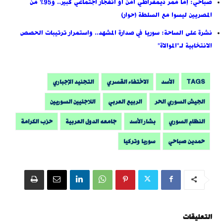
صباحي: إما ممر ديمقراطي آمن أو انفجار اجتماعي كبير.. و95% من
المصريين ليسوا مع السلطة (حوار)
نشرة على الساحة: سوريا في صدارة المشهد.. واستمرار ترتيبات الحصص
الانتخابية لـ"الموالاة"
TAGS
الأسد
الاختفاء القسري
التجنيد الإجباري
الجيش السوري الحر
الربيع العربي
اللاجئيين السوريين
النظام السوري
بشار الأسد
جامعه الدول العربية
حزب الكرامة
حمدين صباحي
سوريا وتركيا
التعليقات