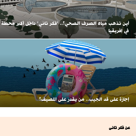
أين تذهب مياه الصرف الصحي؟.. "فكر تاني" داخل أكبر محطة
في إفريقيا
إجازة على قد الجيب.. من يقدر على المصيف؟
عن فكر تانى