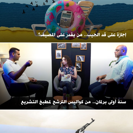
إجازة على قد الجيب.. من يقدر على المصيف؟
سنة أولى برلمان.. من كواليس الترشح لمطبخ التشريع