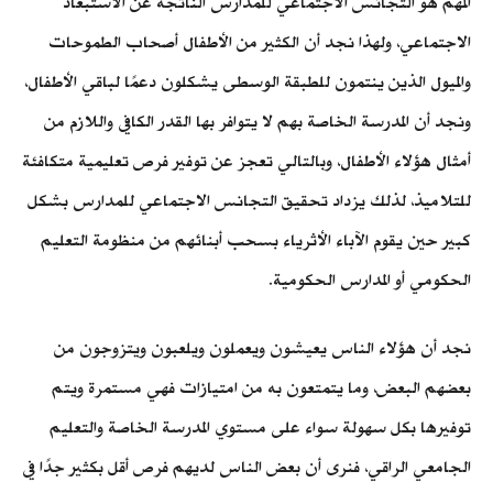
المهم هو التجانس الاجتماعي للمدارس الناتجة عن الاستبعاد
الاجتماعي، ولهذا نجد أن الكثير من الأطفال أصحاب الطموحات
والميول الذين ينتمون للطبقة الوسطى يشكلون دعمًا لباقي الأطفال،
ونجد أن المدرسة الخاصة بهم لا يتوافر بها القدر الكافي واللازم من
أمثال هؤلاء الأطفال، وبالتالي تعجز عن توفير فرص تعليمية متكافئة
للتلاميذ، لذلك يزداد تحقيق التجانس الاجتماعي للمدارس بشكل
كبير حين يقوم الآباء الأثرياء بسحب أبنائهم من منظومة التعليم
الحكومي أو المدارس الحكومية.
نجد أن هؤلاء الناس يعيشون ويعملون ويلعبون ويتزوجون من
بعضهم البعض، وما يتمتعون به من امتيازات فهي مستمرة ويتم
توفيرها بكل سهولة سواء على مستوي المدرسة الخاصة والتعليم
الجامعي الراقي، فنرى أن بعض الناس لديهم فرص أقل بكثير جدًا في