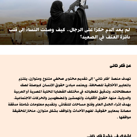
لم يعد الدم حكرًا على الرجال.. كيف وصلت النساء إلى قلب
دائرة العنف في الصعيد؟
عن فكر تانى
تهدف منصة "فكر تاني" إلى تقديم محتوى صحفي متنوع ومتوازن، يلتزم
بالمعايير الأخلاقية للصحافة، ويعتمد مبادئ حقوق الإنسان كبوصلة لصك
مصطلحاته، وتدقيق تغطياته في مختلف القضايا المحلية المصرية أو العربية
والدولية، منها، حقوق الأقليات والمهمشين والمضطهدين والحركات الاجتماعية،
بهدف إثراء الجدل العام وفتح مساحات للنقاش، وتقديم معلومات شاملة مدققة
مصانة بمعايير حقوقية، لفهم الأحداث والمواقف بشكل متوازن، منحاز للحقيقة
مواقفها .
اشترك فى نشرة فكر تانى