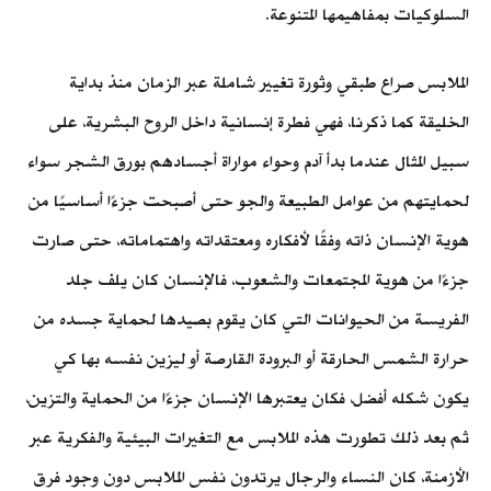
السلوكيات بمفاهيمها المتنوعة.
الملابس صراع طبقي وثورة تغيير شاملة عبر الزمان منذ بداية
الخليقة كما ذكرنا، فهي فطرة إنسانية داخل الروح البشرية، على
سبيل المثال عندما بدأ آدم وحواء مواراة أجسادهم بورق الشجر سواء
لحمايتهم من عوامل الطبيعة والجو حتى أصبحت جزءًا أساسيًا من
هوية الإنسان ذاته وفقًا لأفكاره ومعتقداته واهتماماته، حتى صارت
جزءًا من هوية المجتمعات والشعوب، فالإنسان كان يلف جلد
الفريسة من الحيوانات التي كان يقوم بصيدها لحماية جسده من
حرارة الشمس الحارقة أو البرودة القارصة أو ليزين نفسه بها كي
يكون شكله أفضل، فكان يعتبرها الإنسان جزءًا من الحماية والتزين،
ثم بعد ذلك تطورت هذه الملابس مع التغيرات البيئية والفكرية عبر
الأزمنة، كان النساء والرجال يرتدون نفس الملابس دون وجود فرق