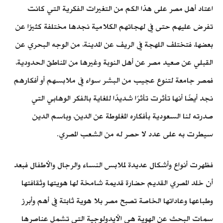
اعتاد أهل مصر على هذا الكم من التغيرات الفكرية التي كانت
تفرض عليهم حتى في لهجاتهم الكلامية نجدها مختلفة كثيرًا عن
بعضها، فتختلف اللهجة في الريف عن المدينة، من الوجه البحري عن
القبلي عن صعيد مصر عن أهل النوبة وغيرها من المناطق الحدودية،
فمصر جامعة لتنوع عجيب من البشر سواء في ملابسهم أو أفكارهم
نجد أيضًا أنها تأثرت تأثرًا شديدًا للغاية بالفكر الوهابي التي
صدرته لنا السعودية بأفكاره المغلوطة عن الدين، وباسم الدين
سيطرت به على عدد لا حصر له من الشعب المصري.
فظهرت أنواع وأشكال عديدة لملابس النساء والرجال والأطفال فبعد
أن خلد المصري القديم حضارة قديمة شامخة لها هويتها وثقافتها
وطباعها وعاداتها الخاصة تصبح مصر بلا هوية ثابتة في أهم وأبرز
سمات البحث عن الهوية هي الأيدولوجية التي تشمل عناصرها