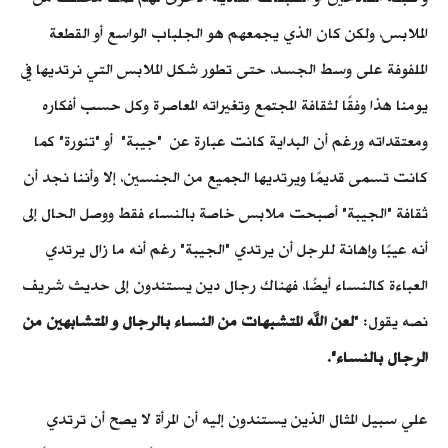
الملابس، ولكن كان الذي يجمعهم هو الجلباب الواسع أو القطعة
الملفوفة على وسط الجسد، حتى تطور شكل الملابس التي نرتديها في
يومنا هذا وفقًا لثقافة المجتمع وتغيراته المعاصرة وكل حسب أفكاره
ومعتقداته ورغم أن البداية كانت عبارة عن "جيبة" أو "تنورة" كما
كانت تسمى قديمًا ويرتديها الجميع من الجنسين، إلا وأننا نجد أن
ثقافة "الجيبة" أصبحت ملابس خاصة بالنساء فقط ووصل الحال إلى
أنه عيبًا وإهانة للرجل أن يرتدي "الجيبة" رغم أنه ما زال يرتدي
العباءة كالنساء أيضًا، فهناك رجال دين يستندون إلى حديث شريف
نصه يقول: "
لعن الله المتشبهات من النساء بالرجال و المتشابهين من
الرجال بالنساء".
علي سبيل المثال الذين يستندون إليه أن المرأة لا يصح أن ترتدي