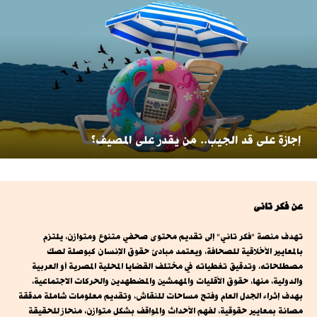
إجازة على قد الجيب.. من يقدر على المصيف؟
عن فكر تانى
تهدف منصة "فكر تاني" إلى تقديم محتوى صحفي متنوع ومتوازن، يلتزم
بالمعايير الأخلاقية للصحافة، ويعتمد مبادئ حقوق الإنسان كبوصلة لصك
مصطلحاته، وتدقيق تغطياته في مختلف القضايا المحلية المصرية أو العربية
والدولية، منها، حقوق الأقليات والمهمشين والمضطهدين والحركات الاجتماعية،
بهدف إثراء الجدل العام وفتح مساحات للنقاش، وتقديم معلومات شاملة مدققة
مصانة بمعايير حقوقية، لفهم الأحداث والمواقف بشكل متوازن، منحاز للحقيقة