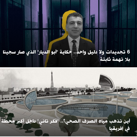
6 تجديدات ولا دليل واحد.. حكاية "أبو الديار" الذي صار سجينا
بلا تهمة ثابتة
أين تذهب مياه الصرف الصحي؟.. "فكر تاني" داخل أكبر محطة
في إفريقيا