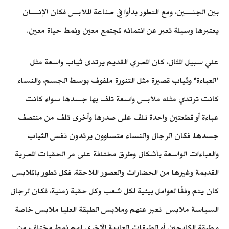
بين الجنسين، ومع التطور بدأوا في صناعة الملابس فكان الإنسان
يعتبرها وسيلة تعبر عن انتمائه لمجتمع معين ونمط حياة معين.
علي سبيل المثال، كان المصري القديم يرتدى ثياب واسعة مثل
"العباءة" وثياب قصيرة مثل التنورة ملفوف بوسط الجسم، والنساء
كانت ترتدي مثله ملابس واسعة تلف بها جسدها سواء كانت
عباءة أو قطعتين واحدة تلف على صدرها وأخرى تلف من منتصف
جسدها، فكان الرجال والنساء متساوون يرتدون نفس الثياب
والعباءات الواسعة بأشكال وطرق مختلفة على مر الحقبات المصرية
القديمة وغيرها من الحضارات والعصور اللاحقة، فكل تطور بالملابس
كان يتم وفقًا لعوامل بيئية لكل شعب وكل حقبة زمنية، فكان لرجال
السياسة ملابس تعبر عنهم وملابس الطبقة العليا ملابس خاصة
و طبقة الكادحين أو الطبقات العادية الأخرى لهم نمط مختلف من