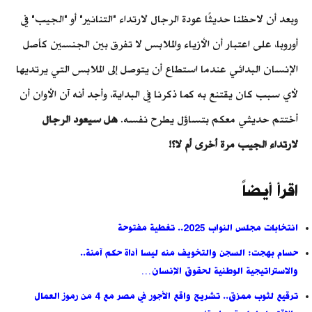
وبعد أن لاحظنا حديثًا عودة الرجال لارتداء "التنانير" أو "الجيب" في
أوروبا، على اعتبار أن الأزياء والملابس لا تفرق بين الجنسين كأصل
الإنسان البدائي عندما استطاع أن يتوصل إلى الملابس التي يرتديها
لأي سبب كان يقتنع به كما ذكرنا في البداية، وأجد أنه آن الأوان أن
أختتم حديثي معكم بتساؤل يطرح نفسه.
هل سيعود الرجال
لارتداء الجيب مرة أخرى أم لا؟!
اقرأ أيضاً
انتخابات مجلس النواب 2025.. تغطية مفتوحة
حسام بهجت: السجن والتخويف منه ليسا أداة حكم آمنة..
والاستراتيجية الوطنية لحقوق الإنسان…
ترقيع لثوب ممزق.. تشريح واقع الأجور في مصر مع 4 من رموز العمال