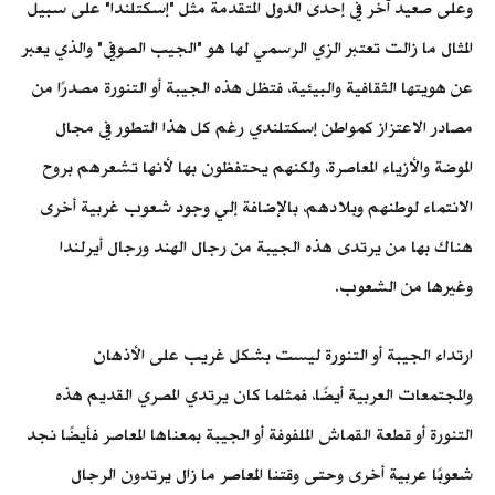
وعلى صعيد آخر في إحدى الدول المتقدمة مثل "إسكتلندا" على سبيل
المثال ما زالت تعتبر الزي الرسمي لها هو "الجيب الصوفي" والذي يعبر
عن هويتها الثقافية والبيئية، فتظل هذه الجيبة أو التنورة مصدرًا من
مصادر الاعتزاز كمواطن إسكتلندي رغم كل هذا التطور في مجال
الموضة والأزياء المعاصرة، ولكنهم يحتفظون بها لأنها تشعرهم بروح
الانتماء لوطنهم وبلادهم، بالإضافة إلي وجود شعوب غربية أخرى
هناك بها من يرتدى هذه الجيبة من رجال الهند ورجال أيرلندا
وغيرها من الشعوب.
ارتداء الجيبة أو التنورة ليست بشكل غريب على الأذهان
والمجتمعات العربية أيضًا، فمثلما كان يرتدي المصري القديم هذه
التنورة أو قطعة القماش الملفوفة أو الجيبة بمعناها المعاصر فأيضًا نجد
شعوبًا عربية أخرى وحتى وقتنا المعاصر ما زال يرتدون الرجال