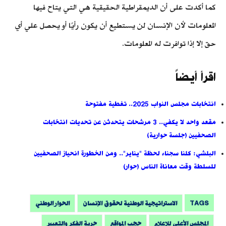
كما أكدت على أن الديمقراطية الحقيقية هي التي يتاح فيها
المعلومات لأن الإنسان لن يستطيع أن يكون رأيًا أو يحصل علي أي
حق إلا إذا توافرت له المعلومات.
اقرأ أيضاً
انتخابات مجلس النواب 2025.. تغطية مفتوحة
مقعد واحد لا يكفي.. 3 مرشحات يتحدثن عن تحديات انتخابات
الصحفيين (جلسة حوارية)
البلشي: كلنا سجناء لحظة "يناير".. ومن الخطورة انحياز الصحفيين
للسلطة وقت معاناة الناس (حوار)
TAGS
الاستراتيجية الوطنية لحقوق الإنسان
الحوار الوطني
المجلس الأعلي للإعلام
حجب المواقع
حرية الفكر والتعبير