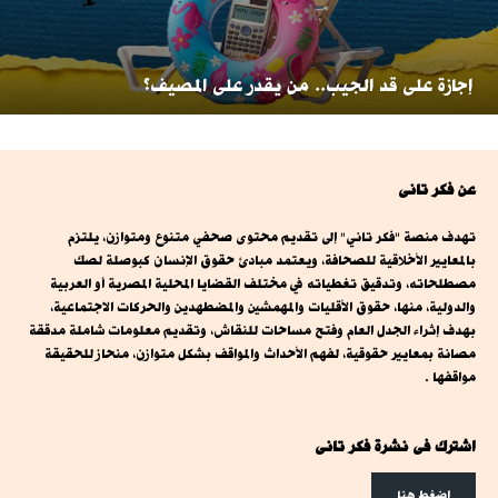
إجازة على قد الجيب.. من يقدر على المصيف؟
عن فكر تانى
تهدف منصة "فكر تاني" إلى تقديم محتوى صحفي متنوع ومتوازن، يلتزم
بالمعايير الأخلاقية للصحافة، ويعتمد مبادئ حقوق الإنسان كبوصلة لصك
مصطلحاته، وتدقيق تغطياته في مختلف القضايا المحلية المصرية أو العربية
والدولية، منها، حقوق الأقليات والمهمشين والمضطهدين والحركات الاجتماعية،
بهدف إثراء الجدل العام وفتح مساحات للنقاش، وتقديم معلومات شاملة مدققة
مصانة بمعايير حقوقية، لفهم الأحداث والمواقف بشكل متوازن، منحاز للحقيقة
مواقفها .
اشترك فى نشرة فكر تانى
اضغط هنا