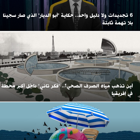
6 تجديدات ولا دليل واحد.. حكاية "أبو الديار" الذي صار سجينا
بلا تهمة ثابتة
أين تذهب مياه الصرف الصحي؟.. "فكر تاني" داخل أكبر محطة
في إفريقيا