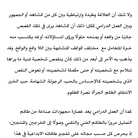
ولا شك أن العلاقة وطيدة وارتباطية بين كل من المشاهد أو الجمهور
وبين العمل الدرامي ككل؛ ذلك أن المشاهد يرى في تلك القصص
جانبًا من واقعه أو يمنحه حلولًا ورؤى لتساؤلاته، أو قد يكتسب منه
خبرة للتعامل مع مختلف المواقف المتشابهة بين اللا واقع والواقع، وقد
يذهب به الأمر إلى أبعد من ذلك كأن يتقمص شخصية فنية ما يراها
تتلاءم مع شخصيته أو حتى مكملة لشخصيته، أو تعوض النقص
الذي بشخصيته كالإحساس بالحب، الرجولة، الشهامة، حب الخير،
الانتقام، الظلم، الجرأة، نصرة المظلوم.
كما أن العمل الدرامي يعد عصارة مجهودات صناعة من طاقم
التمثيل مرورًا بالطاقم الفني والتقني وصولًا إلى المخرجين والمنتجين؛
إذ يحرص كل حسب مجاله على تفجير طاقاته الابداعية في هذا