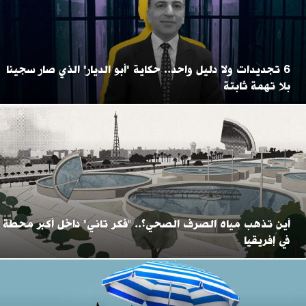
6 تجديدات ولا دليل واحد.. حكاية "أبو الديار" الذي صار سجينا
بلا تهمة ثابتة
أين تذهب مياه الصرف الصحي؟.. "فكر تاني" داخل أكبر محطة
في إفريقيا