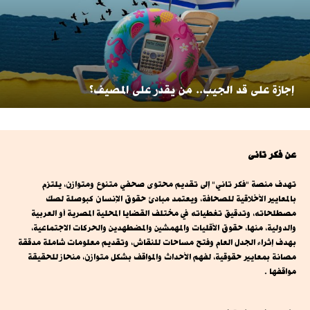
إجازة على قد الجيب.. من يقدر على المصيف؟
عن فكر تانى
تهدف منصة "فكر تاني" إلى تقديم محتوى صحفي متنوع ومتوازن، يلتزم
بالمعايير الأخلاقية للصحافة، ويعتمد مبادئ حقوق الإنسان كبوصلة لصك
مصطلحاته، وتدقيق تغطياته في مختلف القضايا المحلية المصرية أو العربية
والدولية، منها، حقوق الأقليات والمهمشين والمضطهدين والحركات الاجتماعية،
بهدف إثراء الجدل العام وفتح مساحات للنقاش، وتقديم معلومات شاملة مدققة
مصانة بمعايير حقوقية، لفهم الأحداث والمواقف بشكل متوازن، منحاز للحقيقة
مواقفها .