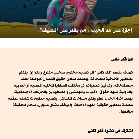
إجازة على قد الجيب.. من يقدر على المصيف؟
عن فكر تانى
تهدف منصة "فكر تاني" إلى تقديم محتوى صحفي متنوع ومتوازن، يلتزم
بالمعايير الأخلاقية للصحافة، ويعتمد مبادئ حقوق الإنسان كبوصلة لصك
مصطلحاته، وتدقيق تغطياته في مختلف القضايا المحلية المصرية أو العربية
والدولية، منها، حقوق الأقليات والمهمشين والمضطهدين والحركات الاجتماعية،
بهدف إثراء الجدل العام وفتح مساحات للنقاش، وتقديم معلومات شاملة مدققة
مصانة بمعايير حقوقية، لفهم الأحداث والمواقف بشكل متوازن، منحاز للحقيقة
مواقفها .
اشترك فى نشرة فكر تانى