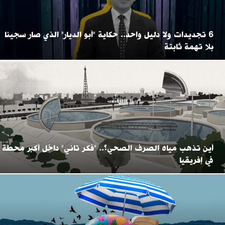
6 تجديدات ولا دليل واحد.. حكاية "أبو الديار" الذي صار سجينا
بلا تهمة ثابتة
أين تذهب مياه الصرف الصحي؟.. "فكر تاني" داخل أكبر محطة
في إفريقيا