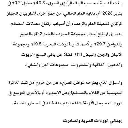
بلغت النسبة - حسب البنك المركزي المصري- 40.3% مقابل32.1% في
يناير 2023، أي بداية العام الحالي، من جهةٍ أخرى أشار بيان الجهاز
المركزي للتعبئة العام والإحصاء أن أسباب ارتفاع معدلات التضخم
يعود إلى ارتفاع أسعار مجموعة الحبوب والخبز 9.2% واللحوم
والدواجن 29.7%، والأسماك والمأكولات البحرية 19.5%، ومجموعة
الألبان والجبن والبيض 11.1%، فضلًا عن باقي السلع (الزيوت
والدهون- الفاكهة والخضروات- مجموعات البن والشاي).
والسؤال الذي يطرحه المواطن المصري: هل من خروج من تلك الدائرة
الجهنمية من الغلاء والتضخم؟ وهل الاستيراد أو بالأحرى التوسع في
الورادات سيحل الأزمة؟ هذا ما يتم مناقشته في السطور القادمة.
إجمالي الورادات المصرية والصادرت