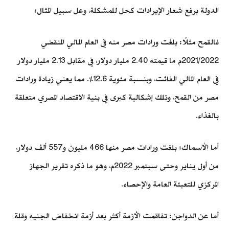
الدولة برفع شعار الإيرادات كحل للمشكلة، وعل سبيل المثال:
فالقمح مثلًا: بلغت ورادات مصر منه في العام المالي المنقضي
2021/2022م ما قيمته 2.40 مليار دولار، في مقابل 2.13 مليار دولار
في العام المالي الفائت، وبنسبة مئوية 12.6%. مما يعني زيادة ورادات
مصر من القمح، وتلك إشكالية كبرى في بنية الاقتصاد المصري متعلقة
بالغذاء.
أما الأسماك: بلغت ورادات مصر منها 466 مليون و557 ألف دولار،
من أول يناير وحتى سبتمبر 2022م، وهو ما ذكره تقرير الجهاز
المركزي للتعبئة العامة والإحصاء.
أما عن الدواجن: تفاقمت الأزمة أكثر بعد أزمة انخفاض الجنيه وقلة