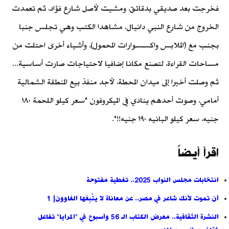
فخرجت بعد صديقي بدقائق، ومشيت لأصل شارع فؤاد، ثم تعمدت
الخروج من شارع النبي دانيال، مشاهدا الكتب وهي تجلس جنبا
بجنب مع (الملابس واكسسوارات المحمول)، وأشياء أخرى احتلت من
مساحات القراءة، لتصنع مكانا إضافيا لاحتياجات صارت أساسية...
ثم وصلت أخيرا إلى ميدان المحطة، لأجد منفذ بيع المنطقة الشمالية
أمامي، وصوت أحدهم ينادي في الميكروفون "سعر كيلو اللحمة ١٨٠
جنيه، سعر كيلو البانيه ١٩٠ جنيه!!".
اقرأ أيضاً
انتخابات مجلس النواب 2025.. تغطية مفتوحة
أن تموت لأنك شاعر في مصر.. عن معاناة لا يتَّبِعُها الغاوون| 1
النشرة الثقافية.. معرض الكتاب الـ 56 وأسبوع في "المرايا" تفاعل