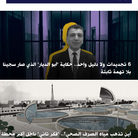
6 تجديدات ولا دليل واحد.. حكاية "أبو الديار" الذي صار سجينا
بلا تهمة ثابتة
أين تذهب مياه الصرف الصحي؟.. "فكر تاني" داخل أكبر محطة