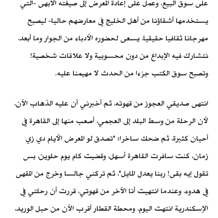
على سوق البيع، وعمل على إعادة المعرض إلى صيغته الأبهى -التي
يستخدمها أشقاؤنا من أهل الخليج في معارضهم حاليا- ليصبح
مهرجانا ثقافيا حقيقيا، يسعى لحضوره الأدباء من الجوار وما أبعد،
نتشارك فيه الإبداع من دون محسوبية ولا علاقات شخصية!
وتصبح سوق الكتب جزءا من الحدث لا مهيمنا عليه.
انتهى صديقي العجوز من قهوته، ثم أخبرني أن عليه الذهاب الآن،
لأن الرحلة من وسط البلد إلى العجمي، أصعب منها إلى القاهرة في
أحيان كثيرة، ثم ضحك ساخرا: "تصدق لو المعرض الأيام دي زي
زمان، كنت سافرت القاهرة أسهل، وقضيت كام يوم حلوين، بس
تقول إيه بقى! ربنا يعدل المايل"، ثم تركني جالسا وخرج من المقهى
في هدوء، وعندما انتهيت أنا الآخر من قهوتي، قررت أن رحلتي في
الإسكندرية انتهت اليوم، ومحطة القطار أقرب الآن من حبل الوريد،