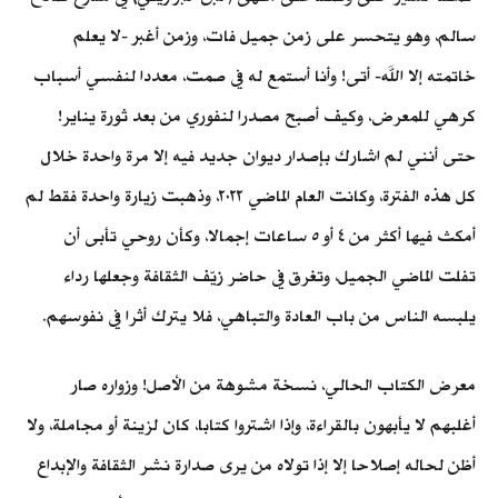
سالم، وهو يتحسر على زمن جميل فات، وزمن أغبر -لا يعلم
خاتمته إلا الله- أتى! وأنا أستمع له في صمت، معددا لنفسي أسباب
كرهي للمعرض، وكيف أصبح مصدرا لنفوري من بعد ثورة يناير!
حتى أنني لم اشارك بإصدار ديوان جديد فيه إلا مرة واحدة خلال
كل هذه الفترة، وكانت العام الماضي ٢٠٢٢، وذهبت زيارة واحدة فقط لم
أمكث فيها أكثر من ٤ أو ٥ ساعات إجمالا، وكأن روحي تأبى أن
تفلت الماضي الجميل، وتغرق في حاضر زيّف الثقافة وجعلها رداء
يلبسه الناس من باب العادة والتباهي، فلا يترك أثرا في نفوسهم.
معرض الكتاب الحالي، نسخة مشوهة من الأصل! وزواره صار
أغلبهم لا يأبهون بالقراءة، وإذا اشتروا كتابا، كان لزينة أو مجاملة، ولا
أظن لحاله إصلاحا إلا إذا تولاه من يرى صدارة نشر الثقافة والإبداع