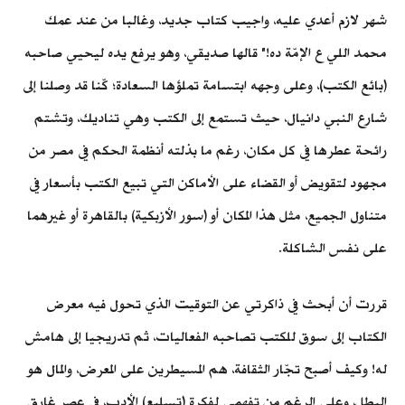
شهر لازم أعدي عليه، واجيب كتاب جديد، وغالبا من عند عمك
محمد اللي ع الإمّة ده!" قالها صديقي، وهو يرفع يده ليحيي صاحبه
(بائع الكتب)، وعلى وجهه ابتسامة تملؤها السعادة؛ كّنا قد وصلنا إلى
شارع النبي دانيال، حيث تستمع إلى الكتب وهي تناديك، وتشتم
رائحة عطرها في كل مكان، رغم ما بذلته أنظمة الحكم في مصر من
مجهود لتقويض أو القضاء على الأماكن التي تبيع الكتب بأسعار في
متناول الجميع، مثل هذا المكان أو (سور الأزبكية) بالقاهرة أو غيرهما
على نفس الشاكلة.
قررت أن أبحث في ذاكرتي عن التوقيت الذي تحول فيه معرض
الكتاب إلى سوق للكتب تصاحبه الفعاليات، ثم تدريجيا إلى هامش
له! وكيف أصبح تجّار الثقافة، هم المسيطرين على المعرض، والمال هو
البطل، وعلى الرغم من تفهمي لفكرة (تسليع) الأدب، في عصر غارق