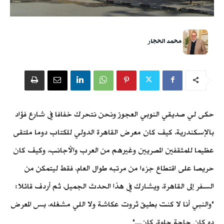
محمد الحجار
حكى لي صديقي النوبي العجوز ونحن نتحرك خفافا في شارع فؤاد
بالإسكندرية، كيف كان معرض القاهرة الدولي للكتاب دوما ملتقى
عظيما للمثقفين المصريين وغيرهم من العرب والأجانب، وكيف كان
حريصا على اقتطاع جزءا من مرتبه طوال العام، فقط ليتمكن من
السفر إلى القاهرة، ويشارك في هذا الحدث الجميل، ثم أردف قائلا:
"والنبي أنا لا كنت بطيق ثروت عكاشة ولا اللي مشغله، بس المعرض
ده كان حاجة حلوة، كان..."