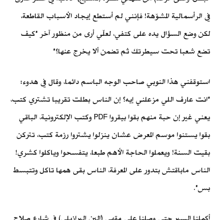
في الرأسمالية المشوّهة! فإنني لم أستطع إيجاد الأسباب القاطعة،
لكن وضع السؤال يده على كتفي، لعلّي أرى من منظور آخر "كيف
تضع شعبا تحت سيطرتك ثم تضمن ألا يخرج عنها؟"
استوقفني هذا النوبي صاحب الوجه الباسم دائما، وقال في هدوء:
"انت عارف اللي مزعلني إيه؟ إن الناس بطلت تقريبا تشتري كتب،
يعني غير إن حبة منهم بقوا بيقروا PDF وكتب الإلكترونية، الباقي
بقوا يستنوا موسم المعرض عشان ينزلوا يشتروا رزمة كتب، تتركن
بقيت السنة! ويعملوا الحاجة الأهم طبعا، يتفسحوا وياكلوا كشري!
الناس ماباقتش بتدور على المعرفة، الناس بقى همها تاكل وتتبسط
بس".
أكملنا السير حتى وصلنا على مقهى (البن البرازيلي) في شارع صلاح