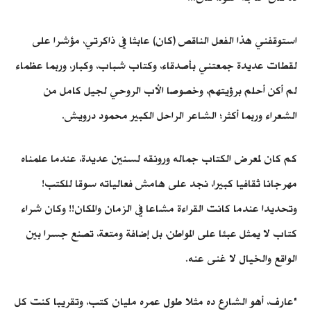
استوقفني هذا الفعل الناقص (كان) عابثا في ذاكرتي، مؤشرا على
لقطات عديدة جمعتني بأصدقاء، وكتاب شباب، وكبار، وربما عظماء
لم أكن أحلم برؤيتهم، وخصوصا الأب الروحي لجيل كامل من
الشعراء وربما أكثر؛ الشاعر الراحل الكبير محمود درويش.
كم كان لمعرض الكتاب جماله ورونقه لسنين عديدة، عندما علمناه
مهرجانا ثقافيا كبيرا، نجد على هامش فعالياته سوقا للكتب!
وتحديدا عندما كانت القراءة مشاعا في الزمان والمكان!! وكان شراء
كتاب لا يمثل عبئا على المواطن، بل إضافة ومتعة، تصنع جسرا بين
الواقع والخيال لا غنى عنه.
"عارف، أهو الشارع ده مثلا طول عمره مليان كتب، وتقريبا كنت كل