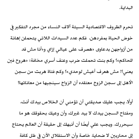
البداية.
تحرم الظروف الاقتصادية السيئة آلاف النساء من مجرد التفكير في
خوض الحياة بمفردهن، فكم عدد السيدات اللاتي يتحملن إهانة
من أزواجهن بدعاوى «هصرف على عيالي إزاي و«أنا مش قد
المحاكم»؟ وكم بنت تحملت ضرب وعنف أسري مخافة: «هروح فين
يعني؟! مش هعرف أعيش لوحدي»؟ وكم فتاة هربت من سجن
الأهل إلى سجن الزوج معتقده أن الزواج سينجيها من معاناتها؟
أولًا، يجب عليك صديقتي أن تؤمني أن الخلاص بيدك أنت،
ومفتاح السجن بيدك لا بيد غيرك، وأن وعيك بحقوقك هو ما
سيحررك. ويجب علي أيضًا أن أنبهك إلى حقيقة أن العالم يحتاج
إلى محاربين لا ضحايا، خاصة وأن الاستقلال الآن في ظل كافة