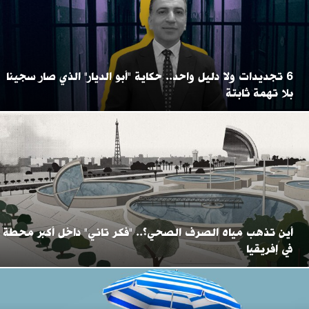
6 تجديدات ولا دليل واحد.. حكاية "أبو الديار" الذي صار سجينا
بلا تهمة ثابتة
أين تذهب مياه الصرف الصحي؟.. "فكر تاني" داخل أكبر محطة
في إفريقيا