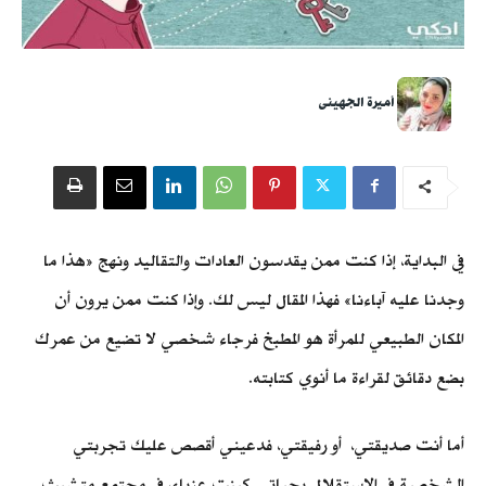
أميرة الجهينى
في البداية، إذا كنت ممن يقدسون العادات والتقاليد ونهج «هذا ما
وجدنا عليه آباءنا» فهذا المقال ليس لك. وإذا كنت ممن يرون أن
المكان الطبيعي للمرأة هو المطبخ فرجاء شخصي لا تضيع من عمرك
بضع دقائق لقراءة ما أنوي كتابته.
أما أنت صديقتي، أو رفيقتي، فدعيني أقصص عليك تجربتي
الشخصية في الاستقلال بحياتي كبنت عزباء، في مجتمع متشبث