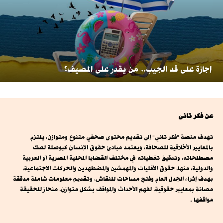
إجازة على قد الجيب.. من يقدر على المصيف؟
عن فكر تانى
تهدف منصة "فكر تاني" إلى تقديم محتوى صحفي متنوع ومتوازن، يلتزم
بالمعايير الأخلاقية للصحافة، ويعتمد مبادئ حقوق الإنسان كبوصلة لصك
مصطلحاته، وتدقيق تغطياته في مختلف القضايا المحلية المصرية أو العربية
والدولية، منها، حقوق الأقليات والمهمشين والمضطهدين والحركات الاجتماعية،
بهدف إثراء الجدل العام وفتح مساحات للنقاش، وتقديم معلومات شاملة مدققة
مصانة بمعايير حقوقية، لفهم الأحداث والمواقف بشكل متوازن، منحاز للحقيقة
مواقفها .