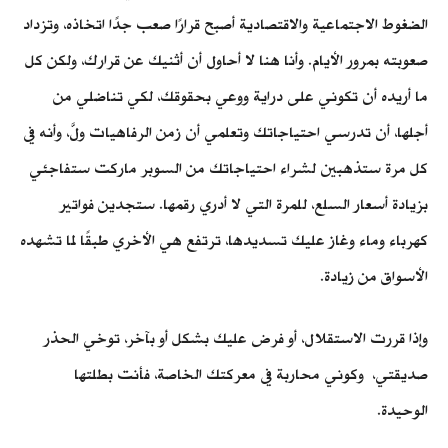
الضغوط الاجتماعية والاقتصادية أصبح قرارًا صعب جدًا اتخاذه، وتزداد
صعوبته بمرور الأيام. وأنا هنا لا أحاول أن أثنيك عن قرارك، ولكن كل
ما أريده أن تكوني على دراية ووعي بحقوقك، لكي تناضلي من
أجلها، أن تدرسي احتياجاتك وتعلمي أن زمن الرفاهيات ولَّ، وأنه في
كل مرة ستذهبين لشراء احتياجاتك من السوبر ماركت ستفاجئي
بزيادة أسعار السلع، للمرة التي لا أدري رقمها. ستجدين فواتير
كهرباء وماء وغاز عليك تسديدها، ترتفع هي الأخري طبقًا لما تشهده
الأسواق من زيادة.
وإذا قررت الاستقلال، أو فرض عليك بشكل أو بآخر، توخي الحذر
صديقتي، وكوني محاربة في معركتك الخاصة، فأنت بطلتها
الوحيدة.