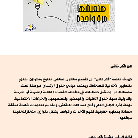
عن فكر تانى
تهدف منصة "فكر تاني" إلى تقديم محتوى صحفي متنوع ومتوازن، يلتزم
بالمعايير الأخلاقية للصحافة، ويعتمد مبادئ حقوق الإنسان كبوصلة لصك
مصطلحاته، وتدقيق تغطياته في مختلف القضايا المحلية المصرية أو العربية
والدولية، منها، حقوق الأقليات والمهمشين والمضطهدين والحركات الاجتماعية،
بهدف إثراء الجدل العام وفتح مساحات للنقاش، وتقديم معلومات شاملة مدققة
مصانة بمعايير حقوقية، لفهم الأحداث والمواقف بشكل متوازن، منحاز للحقيقة
مواقفها .
اشترك فى نشرة فكر تانى