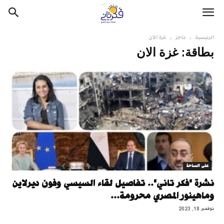
الرئيسية
تاجز
غزة الان
بطاقة: غزة الان
على الساحة
نشرة "فكر تاني".. تفاصيل لقاء السيسي وفون ديرلاين
وماهينور المصري محرومة...
نوفمبر 18, 2023