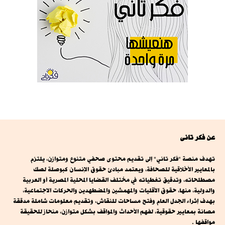
عن فكر تانى
تهدف منصة "فكر تاني" إلى تقديم محتوى صحفي متنوع ومتوازن، يلتزم
بالمعايير الأخلاقية للصحافة، ويعتمد مبادئ حقوق الإنسان كبوصلة لصك
مصطلحاته، وتدقيق تغطياته في مختلف القضايا المحلية المصرية أو العربية
والدولية، منها، حقوق الأقليات والمهمشين والمضطهدين والحركات الاجتماعية،
بهدف إثراء الجدل العام وفتح مساحات للنقاش، وتقديم معلومات شاملة مدققة
مصانة بمعايير حقوقية، لفهم الأحداث والمواقف بشكل متوازن، منحاز للحقيقة
مواقفها .