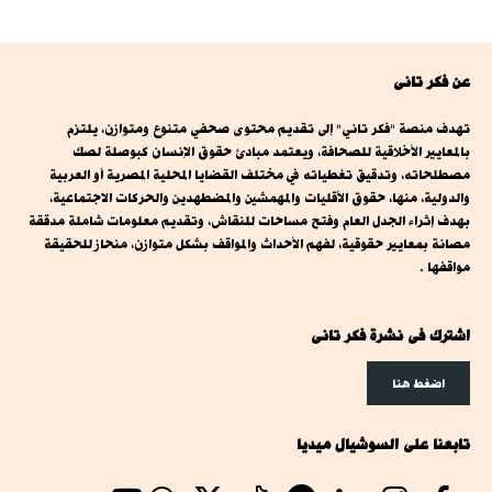
عن فكر تانى
تهدف منصة "فكر تاني" إلى تقديم محتوى صحفي متنوع ومتوازن، يلتزم
بالمعايير الأخلاقية للصحافة، ويعتمد مبادئ حقوق الإنسان كبوصلة لصك
مصطلحاته، وتدقيق تغطياته في مختلف القضايا المحلية المصرية أو العربية
والدولية، منها، حقوق الأقليات والمهمشين والمضطهدين والحركات الاجتماعية،
بهدف إثراء الجدل العام وفتح مساحات للنقاش، وتقديم معلومات شاملة مدققة
مصانة بمعايير حقوقية، لفهم الأحداث والمواقف بشكل متوازن، منحاز للحقيقة
مواقفها .
اشترك فى نشرة فكر تانى
اضغط هنا
تابعنا على السوشيال ميديا