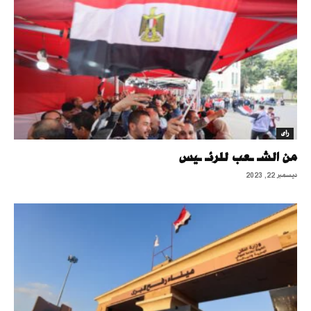
رأى
من الشـ ـعب للرئـ ـيس
ديسمبر 22, 2023