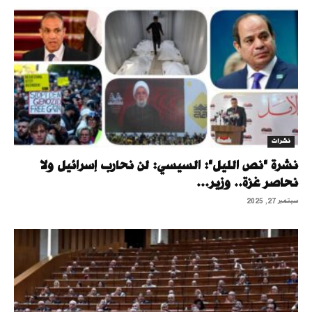
نشرات
نشرة "نص الليل": السيسي: لن نحارب إسرائيل ولا
نحاصر غزة.. وزير...
سبتمبر 27, 2025