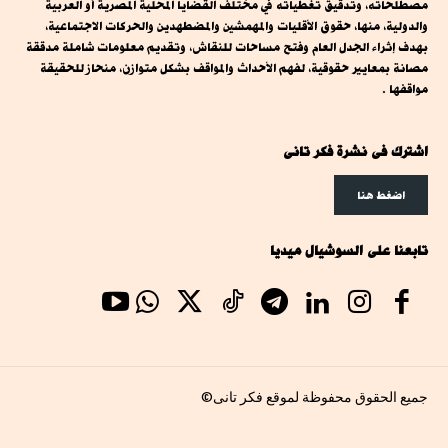
مصطلحاته، وتدقيق تغطياته في مختلف القضايا المحلية المصرية أو العربية
والدولية، منها، حقوق الأقليات والمهمشين والمضطهدين والحركات الاجتماعية،
بهدف إثراء الجدل العام وفتح مساحات للنقاش، وتقديم معلومات شاملة مدققة
مصانة بمعايير حقوقية، لفهم الأحداث والمواقف بشكل متوازن، منحاز للحقيقة
مواقفها .
اشترك فى نشرة فكر تانى
اضغط هنا
تابعنا على السوشيال ميديا
جميع الحقوق محفوظة لموقع فكر تانى©