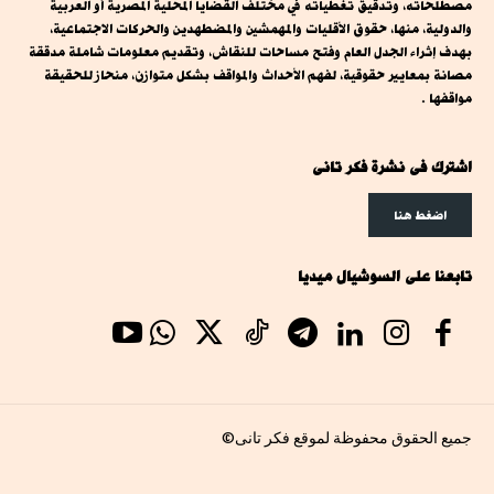
مصطلحاته، وتدقيق تغطياته في مختلف القضايا المحلية المصرية أو العربية
والدولية، منها، حقوق الأقليات والمهمشين والمضطهدين والحركات الاجتماعية،
بهدف إثراء الجدل العام وفتح مساحات للنقاش، وتقديم معلومات شاملة مدققة
مصانة بمعايير حقوقية، لفهم الأحداث والمواقف بشكل متوازن، منحاز للحقيقة
مواقفها .
اشترك فى نشرة فكر تانى
اضغط هنا
تابعنا على السوشيال ميديا
جميع الحقوق محفوظة لموقع فكر تانى©