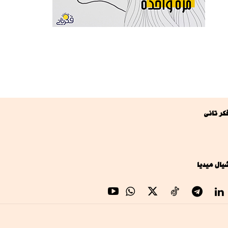
كر تانى
يال ميديا