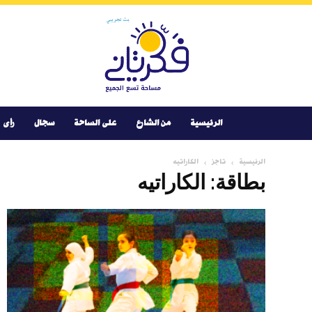
Youtube
Facebook
Instagram
Twitter
فكر
تانى
الرئيسية
من الشارع
على الساحة
سجال
رأى
الرئيسية
تاجز
الكاراتيه
بطاقة: الكاراتيه