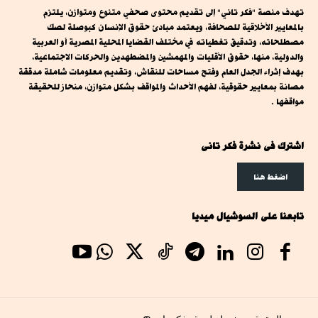
تهدف منصة "فكر تاني" إلى تقديم محتوى صحفي متنوع ومتوازن، يلتزم
بالمعايير الأخلاقية للصحافة، ويعتمد مبادئ حقوق الإنسان كبوصلة لصك
مصطلحاته، وتدقيق تغطياته في مختلف القضايا المحلية المصرية أو العربية
والدولية، منها، حقوق الأقليات والمهمشين والمضطهدين والحركات الاجتماعية،
بهدف إثراء الجدل العام وفتح مساحات للنقاش، وتقديم معلومات شاملة مدققة
مصانة بمعايير حقوقية، لفهم الأحداث والمواقف بشكل متوازن، منحاز للحقيقة
مواقفها .
اشترك فى نشرة فكر تانى
اضغط هنا
تابعنا على السوشيال ميديا