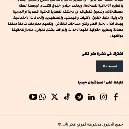
بالمعايير الأخلاقية للصحافة، ويعتمد مبادئ حقوق الإنسان كبوصلة لصك
مصطلحاته، وتدقيق تغطياته في مختلف القضايا المحلية المصرية أو العربية
والدولية، منها، حقوق الأقليات والمهمشين والمضطهدين والحركات الاجتماعية،
بهدف إثراء الجدل العام وفتح مساحات للنقاش، وتقديم معلومات شاملة مدققة
مصانة بمعايير حقوقية، لفهم الأحداث والمواقف بشكل متوازن، منحاز للحقيقة
مواقفها .
اشترك فى نشرة فكر تانى
اضغط هنا
تابعنا على السوشيال ميديا
جميع الحقوق محفوظة لموقع فكر تانى©