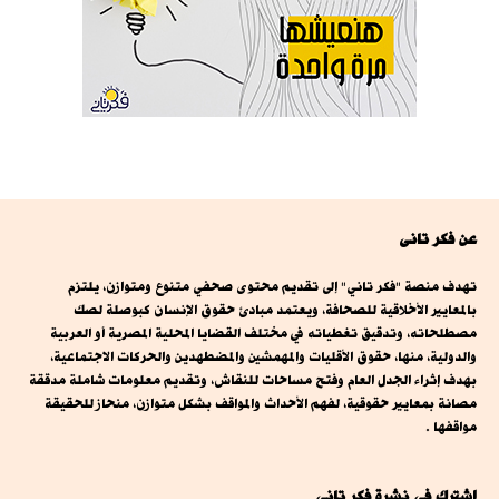
عن فكر تانى
تهدف منصة "فكر تاني" إلى تقديم محتوى صحفي متنوع ومتوازن، يلتزم
بالمعايير الأخلاقية للصحافة، ويعتمد مبادئ حقوق الإنسان كبوصلة لصك
مصطلحاته، وتدقيق تغطياته في مختلف القضايا المحلية المصرية أو العربية
والدولية، منها، حقوق الأقليات والمهمشين والمضطهدين والحركات الاجتماعية،
بهدف إثراء الجدل العام وفتح مساحات للنقاش، وتقديم معلومات شاملة مدققة
مصانة بمعايير حقوقية، لفهم الأحداث والمواقف بشكل متوازن، منحاز للحقيقة
مواقفها .
اشترك فى نشرة فكر تانى