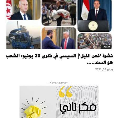
نشرات
نشرة "نص الليل"| السيسي في ذكرى 30 يونيو: الشعب
هو السند.....
يونيو 30, 2025
- Advertisement -