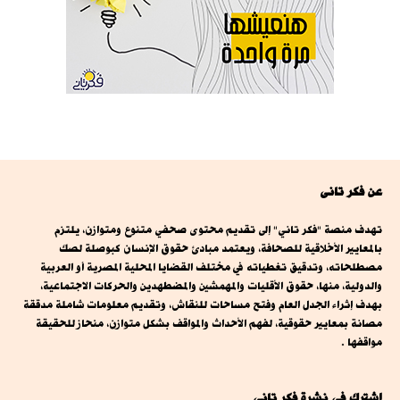
عن فكر تانى
تهدف منصة "فكر تاني" إلى تقديم محتوى صحفي متنوع ومتوازن، يلتزم
بالمعايير الأخلاقية للصحافة، ويعتمد مبادئ حقوق الإنسان كبوصلة لصك
مصطلحاته، وتدقيق تغطياته في مختلف القضايا المحلية المصرية أو العربية
والدولية، منها، حقوق الأقليات والمهمشين والمضطهدين والحركات الاجتماعية،
بهدف إثراء الجدل العام وفتح مساحات للنقاش، وتقديم معلومات شاملة مدققة
مصانة بمعايير حقوقية، لفهم الأحداث والمواقف بشكل متوازن، منحاز للحقيقة
مواقفها .
اشترك فى نشرة فكر تانى