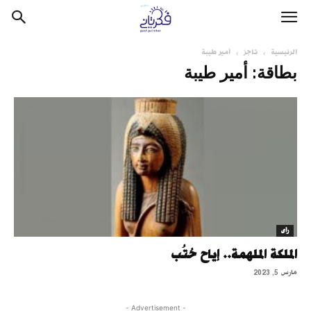
الرئيسية
تاجز
أمير طيبة
بطاقة: أمير طيبة
رأى
الملكة الملهمة.. إياح حُتُب
مارس 5, 2023
- Advertisement -