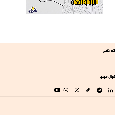
كر تانى
يال ميديا