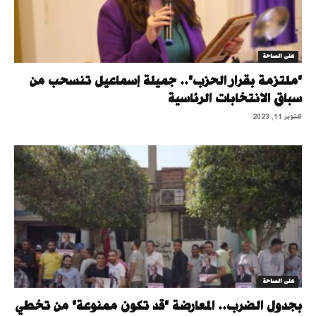
على الساحة
"ملتزمة بقرار الحزب".. جميلة إسماعيل تنسحب من
سباق الانتخابات الرئاسية
أكتوبر 11, 2023
على الساحة
بجدول الضرب.. المعارضة "قد تكون ممنوعة" من تخطي