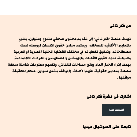
عن فكر تانى
تهدف منصة "فكر تاني" إلى تقديم محتوى صحفي متنوع ومتوازن، يلتزم
بالمعايير الأخلاقية للصحافة، ويعتمد مبادئ حقوق الإنسان كبوصلة لصك
مصطلحاته، وتدقيق تغطياته في مختلف القضايا المحلية المصرية أو العربية
والدولية، منها، حقوق الأقليات والمهمشين والمضطهدين والحركات الاجتماعية،
بهدف إثراء الجدل العام وفتح مساحات للنقاش، وتقديم معلومات شاملة مدققة
مصانة بمعايير حقوقية، لفهم الأحداث والمواقف بشكل متوازن، منحاز للحقيقة
مواقفها .
اشترك فى نشرة فكر تانى
اضغط هنا
تابعنا على السوشيال ميديا